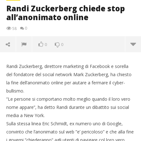
Randi Zuckerberg chiede stop
all’anonimato online
0
58
0
0
Randi Zuckerberg, direttore marketing di Facebook e sorella
del fondatore del social network Mark Zuckerberg, ha chiesto
la fine dell’anonimato online per aiutare a fermare il cyber-
bullismo.
”Le persone si comportano molto meglio quando il loro vero
nome appare”, ha detto Randi durante un dibattito sui social
media a New York.
NOW VIEWING
Sulla stessa linea Eric Schmidt, ex numero uno di Google,
convinto che l’anonimato sul web ”e’ pericoloso” e che alla fine
Randi Zuckerberg chiede stop all’anonimato online
i governi ”chiederanno” agli utenti di navigare col loro vero
29/07/2011