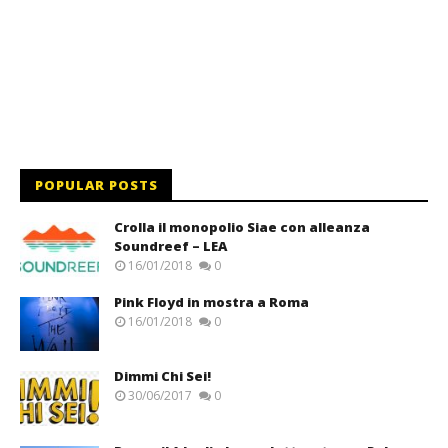
POPULAR POSTS
Crolla il monopolio Siae con alleanza
Soundreef – LEA
16/01/2018
0
Pink Floyd in mostra a Roma
16/01/2018
0
Dimmi Chi Sei!
30/06/2017
0