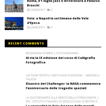
Roma, il 1 luglio Jazz e letteratura a Palazzo
Braschi
29/06/2017
0
Vela: a Napoli la settimana delle Vele
d’Epoca
29/06/2017
0
RECENT COMMENTS
RECENSIONI STAMPA | FOTOGRAFIAMO
Al via la IX edizione del corso di Calligrafia
Fotografica
UN TEAM TROPPO UNITO NON FUNZIONA. - VERONICA
TALASSI
Disastro del Challenger: la NASA commemora
l’anniversario delle tragedie spaziali
LA QUOTIDIANITÀ ALLA MERCÉ DELLA PORNOGRAFIA |
IISS - ISTITUTO ITALIANO DI SESSUOLOGIA SCIENTIFICA
La sessualità in Asia: il paese delle grandi