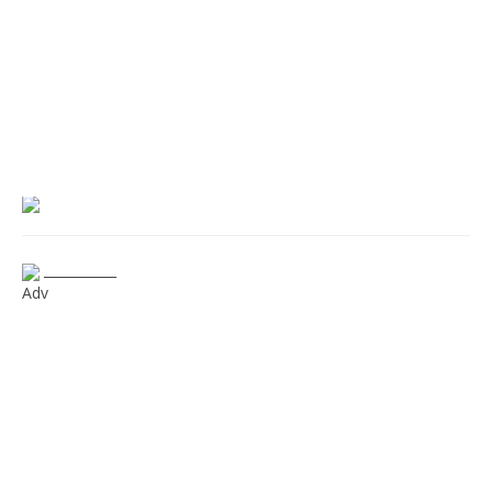
___________
Adv