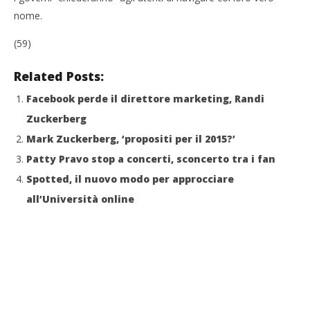
Redazione
nome.
Cro
LE
(59)
29/
R
Related Posts:
Facebook perde il direttore marketing, Randi
Zuckerberg
Mark Zuckerberg, ‘propositi per il 2015?’
Patty Pravo stop a concerti, sconcerto tra i fan
Spotted, il nuovo modo per approcciare
all’Università online