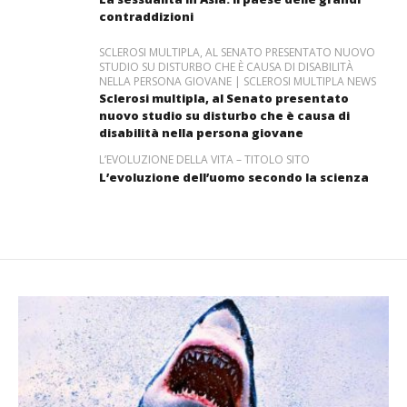
contraddizioni
SCLEROSI MULTIPLA, AL SENATO PRESENTATO NUOVO
STUDIO SU DISTURBO CHE È CAUSA DI DISABILITÀ
NELLA PERSONA GIOVANE | SCLEROSI MULTIPLA NEWS
Sclerosi multipla, al Senato presentato
nuovo studio su disturbo che è causa di
disabilità nella persona giovane
L’EVOLUZIONE DELLA VITA – TITOLO SITO
L’evoluzione dell’uomo secondo la scienza