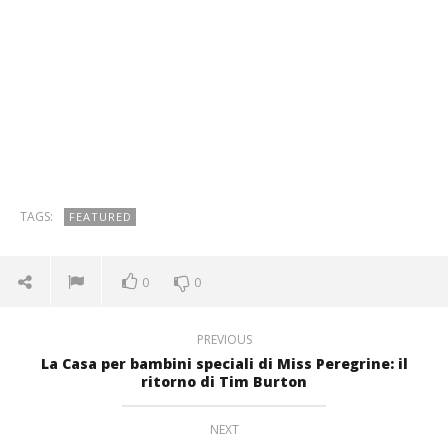
TAGS:
FEATURED
0
0
PREVIOUS
La Casa per bambini speciali di Miss Peregrine: il
ritorno di Tim Burton
NEXT