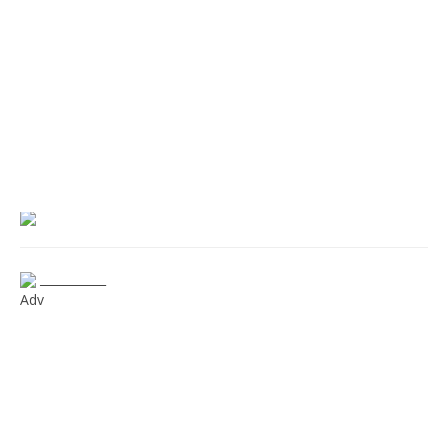
___________
Adv