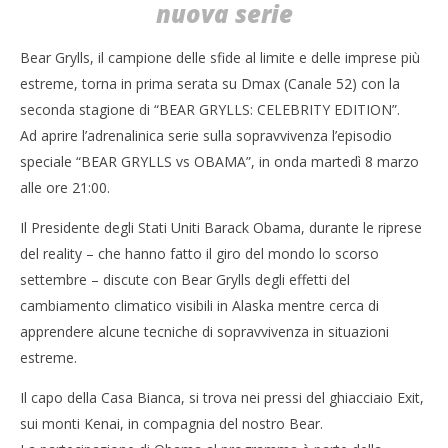
nuova serie
Bear Grylls vs Obama: l’epica sfida di sopravvivenza
Cro
su Dmax
LE
Bear Grylls, il campione delle sfide al limite e delle imprese più
08/03/2016
08/
estreme, torna in prima serata su Dmax (Canale 52) con la
letizia
l
seconda stagione di “BEAR GRYLLS: CELEBRITY EDITION”.
Ad aprire l’adrenalinica serie sulla sopravvivenza l’episodio
speciale “BEAR GRYLLS vs OBAMA”, in onda martedì 8 marzo
alle ore 21:00.
Il Presidente degli Stati Uniti Barack Obama, durante le riprese
del reality – che hanno fatto il giro del mondo lo scorso
settembre – discute con Bear Grylls degli effetti del
cambiamento climatico visibili in Alaska mentre cerca di
apprendere alcune tecniche di sopravvivenza in situazioni
estreme.
Il capo della Casa Bianca, si trova nei pressi del ghiacciaio Exit,
sui monti Kenai, in compagnia del nostro Bear.