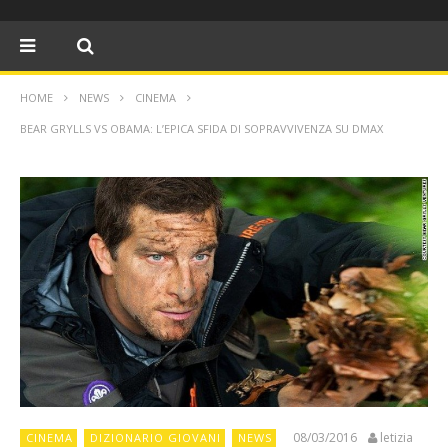
HOME
NEWS
CINEMA
BEAR GRYLLS VS OBAMA: L’EPICA SFIDA DI SOPRAVVIVENZA SU DMAX
08/03/2016
letizia
CINEMA
DIZIONARIO GIOVANI
NEWS