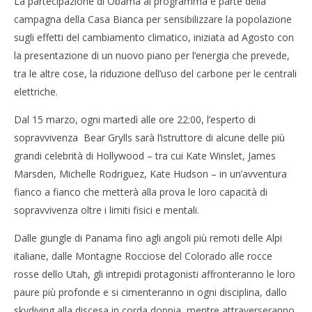
La partecipazione di Obama al programma è parte della
campagna della Casa Bianca per sensibilizzare la popolazione
sugli effetti del cambiamento climatico, iniziata ad Agosto con
la presentazione di un nuovo piano per l’energia che prevede,
tra le altre cose, la riduzione dell’uso del carbone per le centrali
elettriche.
Dal 15 marzo, ogni martedì alle ore 22:00, l’esperto di
sopravvivenza Bear Grylls sarà l’istruttore di alcune delle più
grandi celebrità di Hollywood – tra cui Kate Winslet, James
Marsden, Michelle Rodriguez, Kate Hudson – in un’avventura
fianco a fianco che metterà alla prova le loro capacità di
sopravvivenza oltre i limiti fisici e mentali.
Dalle giungle di Panama fino agli angoli più remoti delle Alpi
italiane, dalle Montagne Rocciose del Colorado alle rocce
rosse dello Utah, gli intrepidi protagonisti affronteranno le loro
paure più profonde e si cimenteranno in ogni disciplina, dallo
skydiving alla discesa in corda doppia, mentre attraverseranno