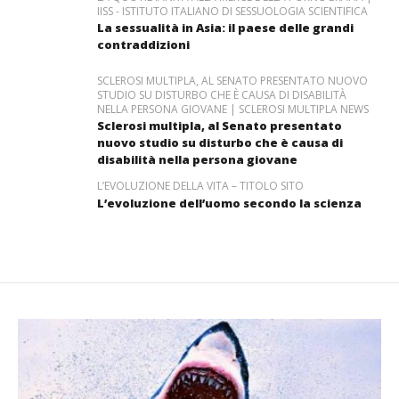
IISS - ISTITUTO ITALIANO DI SESSUOLOGIA SCIENTIFICA
La sessualità in Asia: il paese delle grandi
contraddizioni
SCLEROSI MULTIPLA, AL SENATO PRESENTATO NUOVO
STUDIO SU DISTURBO CHE È CAUSA DI DISABILITÀ
NELLA PERSONA GIOVANE | SCLEROSI MULTIPLA NEWS
Sclerosi multipla, al Senato presentato
nuovo studio su disturbo che è causa di
disabilità nella persona giovane
L’EVOLUZIONE DELLA VITA – TITOLO SITO
L’evoluzione dell’uomo secondo la scienza