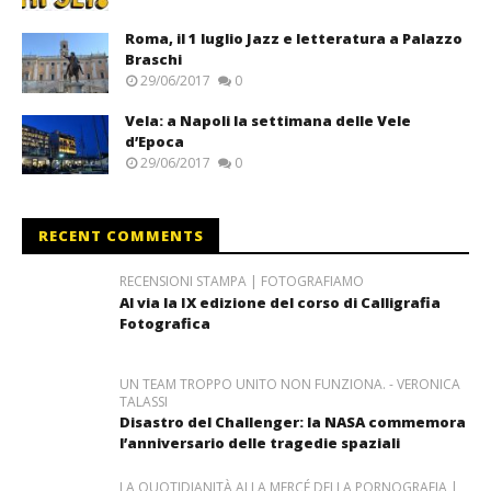
Roma, il 1 luglio Jazz e letteratura a Palazzo
Braschi
29/06/2017
0
Vela: a Napoli la settimana delle Vele
d’Epoca
29/06/2017
0
RECENT COMMENTS
RECENSIONI STAMPA | FOTOGRAFIAMO
Al via la IX edizione del corso di Calligrafia
Fotografica
UN TEAM TROPPO UNITO NON FUNZIONA. - VERONICA
TALASSI
Disastro del Challenger: la NASA commemora
l’anniversario delle tragedie spaziali
LA QUOTIDIANITÀ ALLA MERCÉ DELLA PORNOGRAFIA |