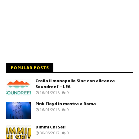
POPULAR POSTS
Crolla il monopolio Siae con alleanza
Soundreef – LEA
16/01/2018
0
Pink Floyd in mostra a Roma
16/01/2018
0
Dimmi Chi Sei!
30/06/2017
0