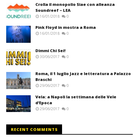
Crolla il monopolio Siae con alleanza
Soundreef – LEA
16/01/2018
0
Pink Floyd in mostra a Roma
16/01/2018
0
Dimmi Chi Sei!
30/06/2017
0
Roma, il 1 luglio Jazz e letteratura a Palazzo
Braschi
29/06/2017
0
Vela: a Napoli la settimana delle Vele
d’Epoca
29/06/2017
0
RECENT COMMENTS