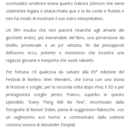
12/02/2015
Cro
scomodato un’attrice brava quanto Dakota Johnson che viene
Redazione
LE
solamente legata e sbatacchiata qua e la da corde e frustini e
12/
non ha modo di mostrare il suo estro interpretativo.
R
Un film insulso che non piacerà neanche agli amanti dei
giochetti erotici, più inenarrabile del libro, una perversione da
tinello, provinciale e un po’ vetusta, fin dai presupposti
dell’uomo ricco, potente e misterioso che incontra una
ragazza giovane e inesperta che vuole salvarlo.
Per fortuna c’è qualcosa da salvare alla 65° edizione del
Festival di Berlino: Wen Wenders, che torna con una storia
di finzione e sceglie, per la seconda volta dopo
Pina,
il 3D e per
protagonista sceglie James Franco, superbo in questo
splendido “Every Thing Will Be Fine”, incorniciato dalla
fotografia di Benoit Debie, piena di suggestioni fiabesche, con
un vaghissimo eco horror e commentato dalla solenne
colonna sonora di Alexander Desplat.