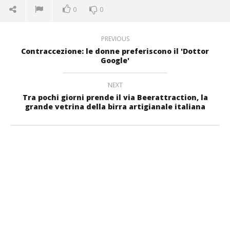
0
0
PREVIOUS
Contraccezione: le donne preferiscono il 'Dottor
Google'
NEXT
Tra pochi giorni prende il via Beerattraction, la
grande vetrina della birra artigianale italiana