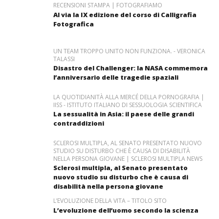
RECENSIONI STAMPA | FOTOGRAFIAMO
Al via la IX edizione del corso di Calligrafia
Fotografica
UN TEAM TROPPO UNITO NON FUNZIONA. - VERONICA
TALASSI
Disastro del Challenger: la NASA commemora
l’anniversario delle tragedie spaziali
LA QUOTIDIANITÀ ALLA MERCÉ DELLA PORNOGRAFIA |
IISS - ISTITUTO ITALIANO DI SESSUOLOGIA SCIENTIFICA
La sessualità in Asia: il paese delle grandi
contraddizioni
SCLEROSI MULTIPLA, AL SENATO PRESENTATO NUOVO
STUDIO SU DISTURBO CHE È CAUSA DI DISABILITÀ
NELLA PERSONA GIOVANE | SCLEROSI MULTIPLA NEWS
Sclerosi multipla, al Senato presentato
nuovo studio su disturbo che è causa di
disabilità nella persona giovane
L’EVOLUZIONE DELLA VITA – TITOLO SITO
L’evoluzione dell’uomo secondo la scienza