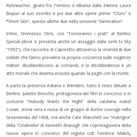
Rohrwacher, girato fra Trentino e Albania dalla 34enne Laura
Bispuri al suo esordio e poi due altre opere prime: “Cloro”
e
“
Short Skin”, queste ultime due nella sessione “Generation”.
Infine, l’immenso Olmi, con “Torneranno i prati” al Berlino
Special (dove si presenta anche un assaggio dalla serie tv Sky
“1992”), che racconta di Caporetto attraverso la vicenda di due
soldati che fanno prevalere la propria coscienza sulle esigenze
militari: disobbediscono ai comandi, e la disobbedienza
è un
atto morale che diventa eroicità quando la paghi con la morte.
A parte la presenza italiana e Wenders, tutto il resto delude a
Berlino: Juliette Binoche, protagonista del film in concorso e in
costume “Nobody Wants the Night” della catalana Isabel
Coixet, storia vera e noisa di un gruppo di donne courage nella
Groenlandia del 1908, ma anche Cate Blanchett sia “matrigna”
della “Cinderella”
di Kenneth Branagh che coprotagonista della
nuova opera in concorso del regista cult Terrence Malick
,