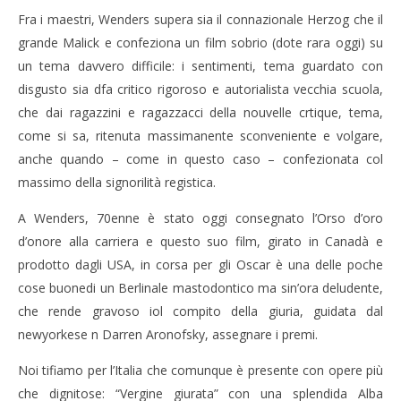
Fra i maestri, Wenders supera sia il connazionale Herzog che il
grande Malick e confeziona un film sobrio (dote rara oggi) su
un tema davvero difficile: i sentimenti, tema guardato con
disgusto sia dfa critico rigoroso e autorialista vecchia scuola,
che dai ragazzini e ragazzacci della nouvelle crtique, tema,
come si sa, ritenuta massimanente sconveniente e volgare,
anche quando – come in questo caso – confezionata col
massimo della signorilità registica.
A Wenders, 70enne è stato oggi consegnato l’Orso d’oro
d’onore alla carriera e questo suo film, girato in Canadà e
prodotto dagli USA, in corsa per gli Oscar è una delle poche
cose buonedi un Berlinale mastodontico ma sin’ora deludente,
che rende gravoso iol compito della giuria, guidata dal
newyorkese n Darren Aronofsky, assegnare i premi.
Noi tifiamo per l’Italia che comunque è presente con opere più
che dignitose: “Vergine giurata” con una splendida Alba