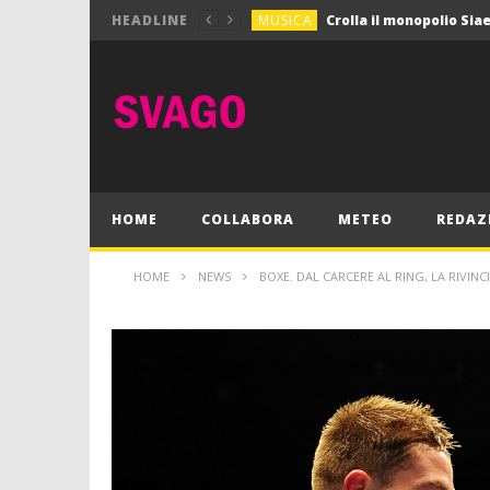
MUSICA
HEADLINE
MUSICA
Pink Floyd in mostra a
GIOCHI
Dimmi Chi Sei!
CULTURA
SPORT
Vela: a Napoli la settim
MUSICA
HOME
COLLABORA
METEO
REDAZ
HOME
NEWS
BOXE. DAL CARCERE AL RING, LA RIVINCI