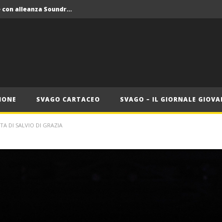
Crolla il monopolio Siae con alleanza Soundreef – LEA
 Roma
Roma, il 1 luglio Jazz e letteratura a Palazzo Braschi
ana delle Vele d’Epoca
Crolla il monopolio Siae con alleanza Soundreef – LEA
IONE
SVAGO CARTACEO
SVAGO – IL GIORNALE GIOVA
TA DI SALVIO DI GRAZIA