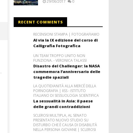
29/06/2017
0
RECENT COMMENTS
RECENSIONI STAMPA | FOTOGRAFIAMO
Al via la IX edizione del corso di
Calligrafia Fotografica
UN TEAM TROPPO UNITO NON
FUNZIONA. - VERONICA TALASSI
Disastro del Challenger: la NASA
commemora l’anniversario delle
tragedie spaziali
LA QUOTIDIANITÀ ALLA MERCÉ DELLA
PORNOGRAFIA | IISS - ISTITUTO
ITALIANO DI SESSUOLOGIA SCIENTIFICA
La sessualità in Asia: il paese
delle grandi contraddizioni
SCLEROSI MULTIPLA, AL SENATO
PRESENTATO NUOVO STUDIO SU
DISTURBO CHE È CAUSA DI DISABILITÀ
NELLA PERSONA GIOVANE | SCLEROSI