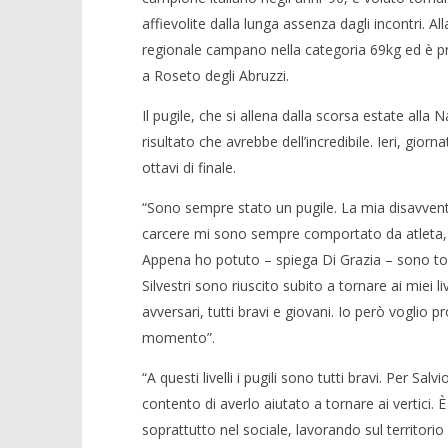
affievolite dalla lunga assenza dagli incontri. Al
regionale campano nella categoria 69kg ed è pro
a Roseto degli Abruzzi.
NOW VIEWING
Il pugile, che si allena dalla scorsa estate alla 
risultato che avrebbe dell’incredibile. Ieri, giorn
Boxe. Dal carcere al ring, la
Crolla il
ottavi di finale.
rivincita di Salvio Di Grazia
alleanza 
07/12/2015
07/12/2015
“Sono sempre stato un pugile. La mia disavvent
letizia
letizia
carcere mi sono sempre comportato da atleta, c
Appena ho potuto – spiega Di Grazia – sono torn
Silvestri sono riuscito subito a tornare ai miei live
avversari, tutti bravi e giovani. Io però voglio
momento”.
“A questi livelli i pugili sono tutti bravi. Per S
contento di averlo aiutato a tornare ai vertici
soprattutto nel sociale, lavorando sul territorio 