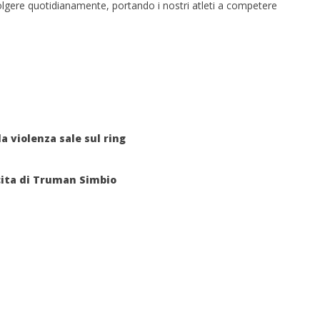
olgere quotidianamente, portando i nostri atleti a competere
la violenza sale sul ring
ncita di Truman Simbio