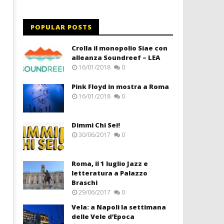
POPULAR POSTS
Crolla il monopolio Siae con
alleanza Soundreef – LEA
16/01/2018
0
Pink Floyd in mostra a Roma
16/01/2018
0
Dimmi Chi Sei!
30/06/2017
0
Roma, il 1 luglio Jazz e
letteratura a Palazzo
Braschi
29/06/2017
0
Vela: a Napoli la settimana
delle Vele d’Epoca