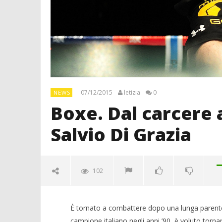
07/12/2015
letizia
0
NEWS
Boxe. Dal carcere al
Salvio Di Grazia
102
È tornato a combattere dopo una lunga parentes
campione italiano negli anni ’90, è voluto tornar