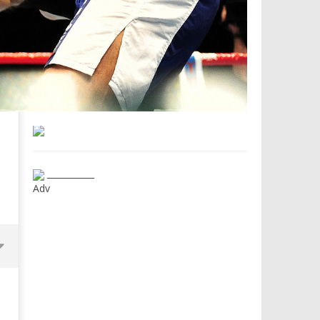
___________
Adv