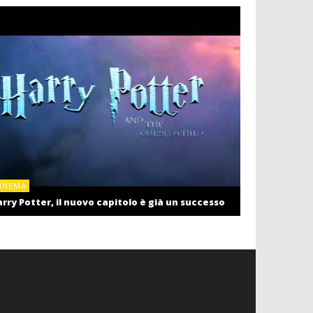
CINEMA
INEMA
Cinema: il r
rry Potter, il nuovo capitolo è già un successo
settembre c