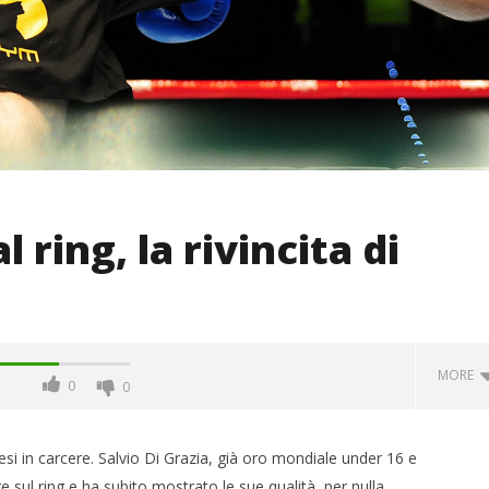
 ring, la rivincita di
MORE
0
0
i in carcere. Salvio Di Grazia, già oro mondiale under 16 e
e sul ring e ha subito mostrato le sue qualità, per nulla