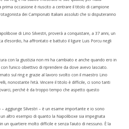
la prima occasione è riuscito a centrare il titolo di campione
tagonista dei Campionati Italiani assoluti che si disputeranno
Napoliboxe di Lino Silvestri, proverà a conquistare, a 37 anni, un
ata d’esordio, ha affrontato e battuto il ligure Luis Porcu negli
 monopolio Siae con
Pink Floyd in mostra a Roma
Soundreef - LEA
07/12/2015
letizia
ura con la giustizia non mi ha cambiato e anche quando ero in
on l’unico obiettivo di riprendere da dove avevo lasciato.
ato sul ring e grazie al lavoro svolto con il maestro Lino
lli, nonostante l’età. Vincere il titolo è difficile, ci sono tanti
 provarci, perché è da troppo tempo che aspetto questo
alvio – aggiunge Silvestri – è un esame importante e io sono
. È un altro esempio di quanto la Napoliboxe sia impegnata
in un quartiere molto difficile e senza l’aiuto di nessuno. È la