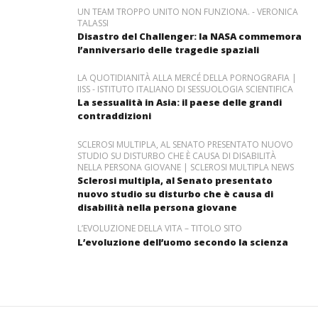
UN TEAM TROPPO UNITO NON FUNZIONA. - VERONICA
TALASSI
Disastro del Challenger: la NASA commemora
l’anniversario delle tragedie spaziali
LA QUOTIDIANITÀ ALLA MERCÉ DELLA PORNOGRAFIA |
IISS - ISTITUTO ITALIANO DI SESSUOLOGIA SCIENTIFICA
La sessualità in Asia: il paese delle grandi
contraddizioni
SCLEROSI MULTIPLA, AL SENATO PRESENTATO NUOVO
STUDIO SU DISTURBO CHE È CAUSA DI DISABILITÀ
NELLA PERSONA GIOVANE | SCLEROSI MULTIPLA NEWS
Sclerosi multipla, al Senato presentato
nuovo studio su disturbo che è causa di
disabilità nella persona giovane
L’EVOLUZIONE DELLA VITA – TITOLO SITO
L’evoluzione dell’uomo secondo la scienza