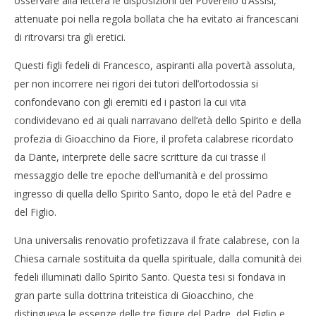
osservare alla lettera le disposizioni del Poverello d’Assisi,
attenuate poi nella regola bollata che ha evitato ai francescani
di ritrovarsi tra gli eretici.
Questi figli fedeli di Francesco, aspiranti alla povertà assoluta,
per non incorrere nei rigori dei tutori dell’ortodossia si
confondevano con gli eremiti ed i pastori la cui vita
condividevano ed ai quali narravano dell’età dello Spirito e della
profezia di Gioacchino da Fiore, il profeta calabrese ricordato
da Dante, interprete delle sacre scritture da cui trasse il
messaggio delle tre epoche dell’umanità e del prossimo
ingresso di quella dello Spirito Santo, dopo le età del Padre e
del Figlio.
Una universalis renovatio profetizzava il frate calabrese, con la
Chiesa carnale sostituita da quella spirituale, dalla comunità dei
fedeli illuminati dallo Spirito Santo. Questa tesi si fondava in
gran parte sulla dottrina triteistica di Gioacchino, che
distingueva le essenze delle tre figure del Padre, del Figlio e