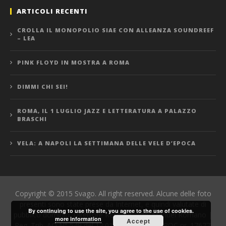
ARTICOLI RECENTI
CROLLA IL MONOPOLIO SIAE CON ALLEANZA SOUNDREEF
– LEA
PINK FLOYD IN MOSTRA A ROMA
DIMMI CHI SEI!
ROMA, IL 1 LUGLIO JAZZ E LETTERATURA A PALAZZO
BRASCHI
VELA: A NAPOLI LA SETTIMANA DELLE VELE D’EPOCA
Copyright © 2015 Svago. All right reserved. Alcune delle foto
presenti sono state prese da Internet, e quindi valutate di
By continuing to use the site, you agree to the use of cookies.
pubblico dominio. Direttore Responsabile: Manuel Romano |
more information
Accept
Reg. Trib. AQ N° 549 del 12.01.06 | Iscrizione ROC nr. 17677.