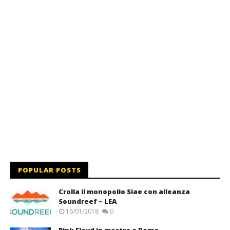
POPULAR POSTS
Crolla il monopolio Siae con alleanza
Soundreef – LEA
16/01/2018
0
Pink Floyd in mostra a Roma