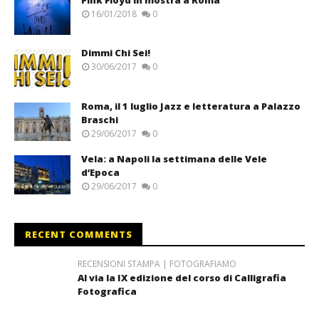
16/01/2018
0
Dimmi Chi Sei!
30/06/2017
0
Roma, il 1 luglio Jazz e letteratura a Palazzo
Braschi
29/06/2017
0
Vela: a Napoli la settimana delle Vele
d’Epoca
29/06/2017
0
RECENT COMMENTS
RECENSIONI STAMPA | FOTOGRAFIAMO
Al via la IX edizione del corso di Calligrafia
Fotografica