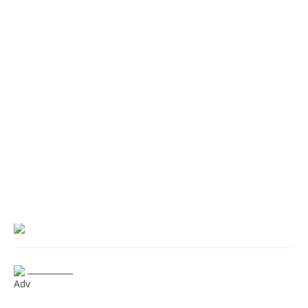
___________
Adv