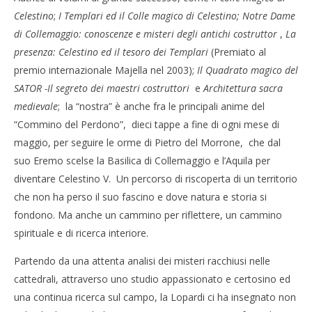
Celestino
;
I
Templari ed il Colle magico di Celestino; Notre Dame
di Collemaggio: conoscenze e misteri degli antichi costruttor
,
La
presenza: Celestino ed il tesoro dei Templari
(Premiato al
premio internazionale Majella nel 2003);
Il Quadrato magico del
SATOR -Il segreto dei maestri costruttori
e
Architettura sacra
medievale
; la “nostra” è anche fra le principali anime del
“Commino del Perdono”, dieci tappe a fine di ogni mese di
maggio, per seguire le orme di Pietro del Morrone, che dal
suo Eremo scelse la Basilica di Collemaggio e l’Aquila per
diventare Celestino V. Un percorso di riscoperta di un territorio
che non ha perso il suo fascino e dove natura e storia si
fondono. Ma anche un cammino per riflettere, un cammino
spirituale e di ricerca interiore.
Partendo da una attenta analisi dei misteri racchiusi nelle
cattedrali, attraverso uno studio appassionato e certosino ed
una continua ricerca sul campo, la Lopardi ci ha insegnato non