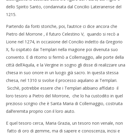
dello Spirito Santo, condannata dal Concilio Lateranense del
1215.
Partendo da fonti storiche, poi, l’autrice ci dice ancora che
Pietro del Morrone , il futuro Celestino V, quando si recò a
Lione nel 1274, in occasione del Concilio indetto da Gregorio
X, fu ospitato dai Templari nella magione poi divenuta suo
convento. E di ritorno si fermò a Collemaggio, alle porte della
città dell’Aquila, e la Vergine in sogno gli disse di realizzare una
chiesa in suo onore in un luogo già sacro. In questa stessa
chiesa, nel 1310 si svolse il processo aquilano ai Templari.
Sicchè, potrebbe essere che i Templari abbiano affidato il
loro tesoro a Pietro del Morrone, che lo ha custodito in quel
prezioso scrigno che è Santa Maria di Collemaggio, costruita
dall’eremita proprio con il loro aiuto.
E quel tesoro cerca, Maria Grazia, un tesoro non venale, non
fatto di oro di gemme, ma di sapere e conoscenza, incisi e