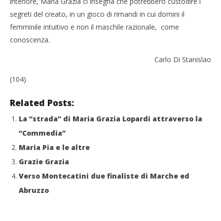
interiore, Maria Grazia ci insegna che potrebbero custodire i
segreti del creato, in un gioco di rimandi in cui domini il
femminile intuitivo e non il maschile razionale, come
conoscenza.
Carlo Di Stanislao
(104)
Related Posts:
La “strada” di Maria Grazia Lopardi attraverso la
“Commedia”
Maria Pia e le altre
Grazie Grazia
Verso Montecatini due finaliste di Marche ed
Abruzzo