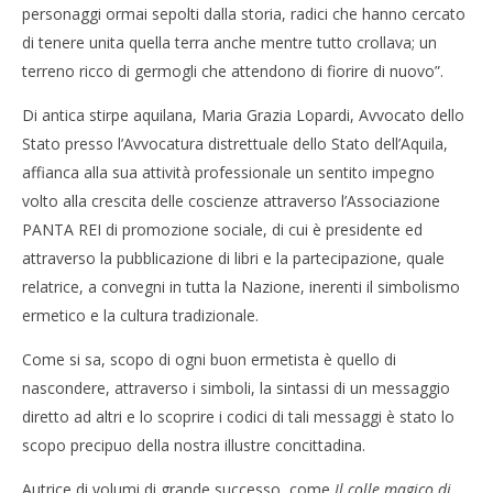
personaggi ormai sepolti dalla storia, radici che hanno cercato
di tenere unita quella terra anche mentre tutto crollava; un
terreno ricco di germogli che attendono di fiorire di nuovo”.
Cro
Di antica stirpe aquilana, Maria Grazia Lopardi, Avvocato dello
NOW VIEWING
LE
Stato presso l’Avvocatura distrettuale dello Stato dell’Aquila,
06/
Maria Grazia Cavaliere del Graal
affianca alla sua attività professionale un sentito impegno
R
06/03/2012
volto alla crescita delle coscienze attraverso l’Associazione
Redazione
PANTA REI di promozione sociale, di cui è presidente ed
attraverso la pubblicazione di libri e la partecipazione, quale
relatrice, a convegni in tutta la Nazione, inerenti il simbolismo
ermetico e la cultura tradizionale.
Come si sa, scopo di ogni buon ermetista è quello di
nascondere, attraverso i simboli, la sintassi di un messaggio
diretto ad altri e lo scoprire i codici di tali messaggi è stato lo
scopo precipuo della nostra illustre concittadina.
Autrice di volumi di grande successo, come
Il colle magico di