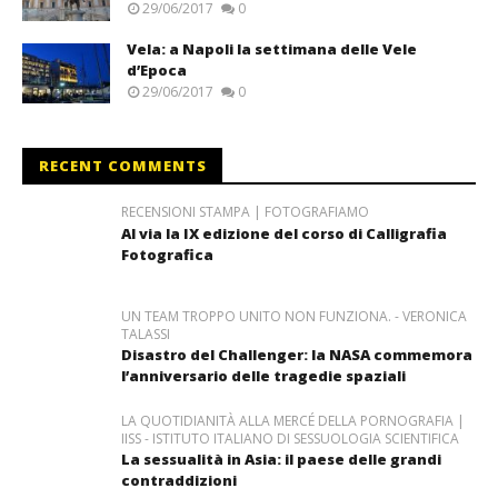
29/06/2017
0
Vela: a Napoli la settimana delle Vele
d’Epoca
29/06/2017
0
RECENT COMMENTS
RECENSIONI STAMPA | FOTOGRAFIAMO
Al via la IX edizione del corso di Calligrafia
Fotografica
UN TEAM TROPPO UNITO NON FUNZIONA. - VERONICA
TALASSI
Disastro del Challenger: la NASA commemora
l’anniversario delle tragedie spaziali
LA QUOTIDIANITÀ ALLA MERCÉ DELLA PORNOGRAFIA |
IISS - ISTITUTO ITALIANO DI SESSUOLOGIA SCIENTIFICA
La sessualità in Asia: il paese delle grandi
contraddizioni