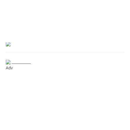
___________
Adv