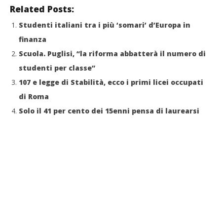
Related Posts:
Studenti italiani tra i più ‘somari’ d’Europa in
finanza
Scuola. Puglisi, “la riforma abbatterà il numero di
studenti per classe”
107 e legge di Stabilità, ecco i primi licei occupati
di Roma
Solo il 41 per cento dei 15enni pensa di laurearsi