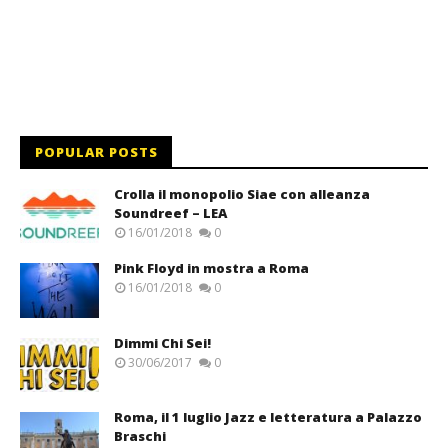
POPULAR POSTS
Crolla il monopolio Siae con alleanza
Soundreef – LEA
16/01/2018
0
Pink Floyd in mostra a Roma
16/01/2018
0
Dimmi Chi Sei!
30/06/2017
0
Roma, il 1 luglio Jazz e letteratura a Palazzo
Braschi