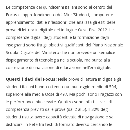
Le competenze dei quindicenni italiani sono al centro del
Focus di approfondimento del Miur ‘Studenti, computer e
NOW VIEWING
apprendimento: dati e riflessioni’, che analizza gli esiti delle
Competenze digitali: ecco quanto ne sanno gli
Cro
prove di lettura in digitale dell’indagine Ocse Pisa 2012. Le
studenti italiani
LE
competenze digitali degli studenti e la formazione degli
12/01/2016
12/
insegnanti sono fra gli obiettivi qualificanti del Piano Nazionale
letizia
l
Scuola Digitale del Ministero che non prevede un semplice
dispiegamento di tecnologia nella scuola, ma punta alla
costruzione di una visione di educazione nell’era digitale.
Questi i dati del Focus:
Nelle prove di lettura in digitale gli
studenti italiani hanno ottenuto un punteggio medio di 504,
superiore alla media Ocse di 497. Ma pochi sono i ragazzi con
le performance più elevate. Quattro sono infatti i livelli di
competenza previsti dalle prove (dal 2 al 5). Il 32% degli
studenti risulta avere capacità elevate di navigazione e sa
districarsi in Rete fra testi di formato diverso cercando le