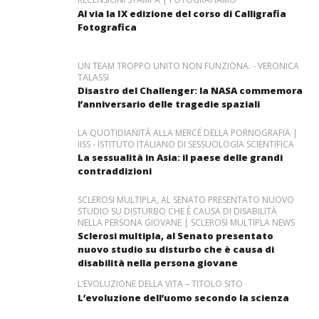
Al via la IX edizione del corso di Calligrafia
Fotografica
UN TEAM TROPPO UNITO NON FUNZIONA. - VERONICA
TALASSI
Disastro del Challenger: la NASA commemora
l’anniversario delle tragedie spaziali
LA QUOTIDIANITÀ ALLA MERCÉ DELLA PORNOGRAFIA |
IISS - ISTITUTO ITALIANO DI SESSUOLOGIA SCIENTIFICA
La sessualità in Asia: il paese delle grandi
contraddizioni
SCLEROSI MULTIPLA, AL SENATO PRESENTATO NUOVO
STUDIO SU DISTURBO CHE È CAUSA DI DISABILITÀ
NELLA PERSONA GIOVANE | SCLEROSI MULTIPLA NEWS
Sclerosi multipla, al Senato presentato
nuovo studio su disturbo che è causa di
disabilità nella persona giovane
L’EVOLUZIONE DELLA VITA – TITOLO SITO
L’evoluzione dell’uomo secondo la scienza