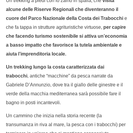
Un trekking a piedi con lo zaino in spalla, che
visita
alcune delle Riserve Regionali che diventeranno il
cuore del Parco Nazionale della Costa dei Trabocchi
e
NOW VIEWING
che fa tappa in strutture agrituristiche virtuose,
per capire
Cro
Costa dei Trabocchi: parte il cammino sostenibile!
che facendo turismo sostenibile si attiva un’economia
LE
19/03/2015
a basso impatto che favorisce la tutela ambientale e
19/
Redazione
R
aiuta l’imprenditoria locale.
Un trekking lungo la costa caratterizzata dai
trabocchi
, antiche “macchine” da pesca narrate da
Gabriele D’Annunzio, dove tra il giallo delle ginestre e il
verde della macchia mediterranea sarà possibile fare il
bagno in posti incantevoli.
Un cammino che inizia nella storia recente (la
transumanza in riva al mare, la pesca con i trabocchi) per