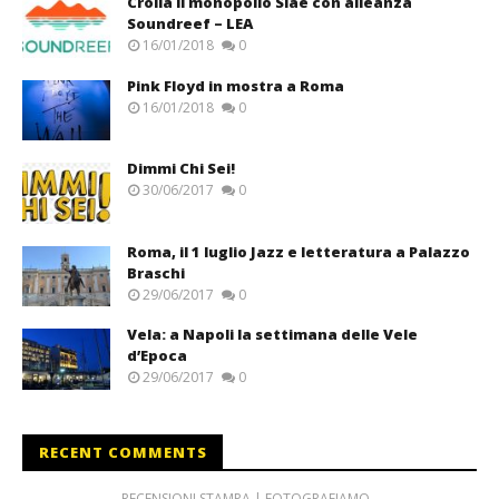
Crolla il monopolio Siae con alleanza
Soundreef – LEA
16/01/2018
0
Pink Floyd in mostra a Roma
16/01/2018
0
Dimmi Chi Sei!
30/06/2017
0
Roma, il 1 luglio Jazz e letteratura a Palazzo
Braschi
29/06/2017
0
Vela: a Napoli la settimana delle Vele
d’Epoca
29/06/2017
0
RECENT COMMENTS
RECENSIONI STAMPA | FOTOGRAFIAMO