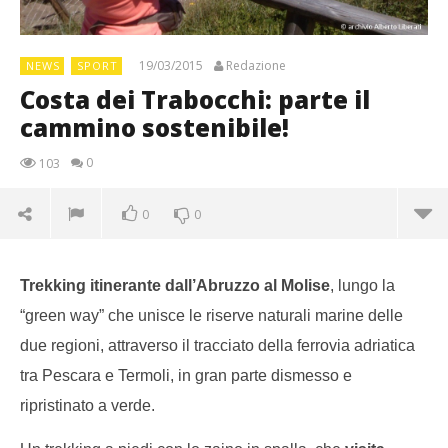
19/03/2015
Redazione
NEWS
SPORT
Costa dei Trabocchi: parte il
cammino sostenibile!
0
103
0
0
Trekking itinerante dall’Abruzzo al Molise
, lungo la
“green way” che unisce le riserve naturali marine delle
due regioni, attraverso il tracciato della ferrovia adriatica
tra Pescara e Termoli, in gran parte dismesso e
ripristinato a verde.