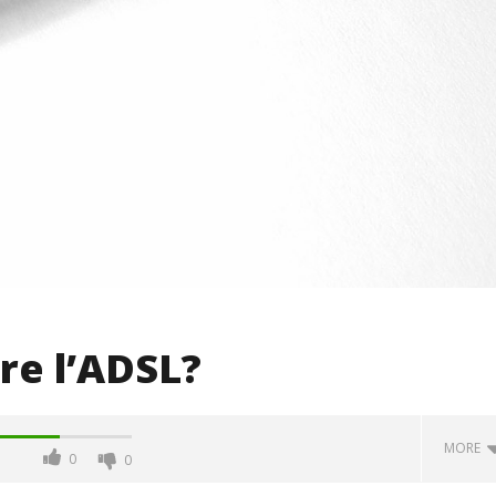
re l’ADSL?
MORE
0
0