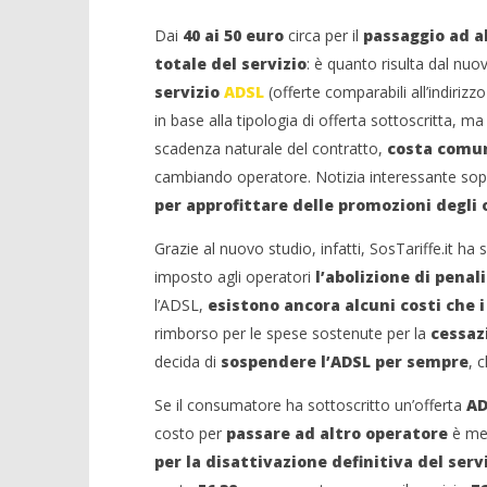
Dai
40 ai 50 euro
circa per il
passaggio ad a
totale del servizio
: è quanto risulta dal nuo
servizio
ADSL
(offerte comparabili all’indirizzo
in base alla tipologia di offerta sottoscritta, m
scadenza naturale del contratto,
costa comun
cambiando operatore. Notizia interessante sopr
NOW VIEWING
per approfittare delle promozioni degli 
Crolla il
Quanto costa disdire l’ADSL?
Grazie al nuovo studio, infatti, SosTariffe.it ha
alleanza 
13/09/2012
imposto agli operatori
l’abolizione di pena
13/09/2012
Redazione
Redazion
l’ADSL,
esistono ancora alcuni costi che 
rimborso per le spese sostenute per la
cessaz
decida di
sospendere l’ADSL per sempre
, c
Se il consumatore ha sottoscritto un’offerta
AD
costo per
passare ad altro operatore
è me
per la disattivazione definitiva del serv