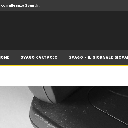
Crolla il monopolio Siae con alleanza Soundreef – LEA
 Roma
Roma, il 1 luglio Jazz e letteratura a Palazzo Braschi
ana delle Vele d’Epoca
Crolla il monopolio Siae con alleanza Soundreef – LEA
IONE
SVAGO CARTACEO
SVAGO – IL GIORNALE GIOVA