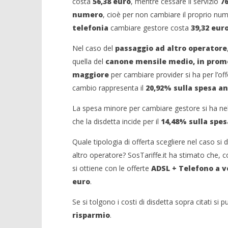
costa
56,38 euro
, mentre cessare il servizio
76
numero
, cioè per non cambiare il proprio num
telefonia
cambiare gestore costa
39,32 eur
Nel caso del
passaggio ad altro operatore
quella del
canone mensile medio, in promo
maggiore
per cambiare provider si ha per l’of
cambio rappresenta il
20,92% sulla spesa a
La spesa minore per cambiare gestore si ha nel 
che la disdetta incide per il
14,48% sulla spe
Quale tipologia di offerta scegliere nel caso si
altro operatore? SosTariffe.it ha stimato che, 
si ottiene con le offerte
ADSL + Telefono a v
euro
.
Se si tolgono i costi di disdetta sopra citati s
risparmio
.