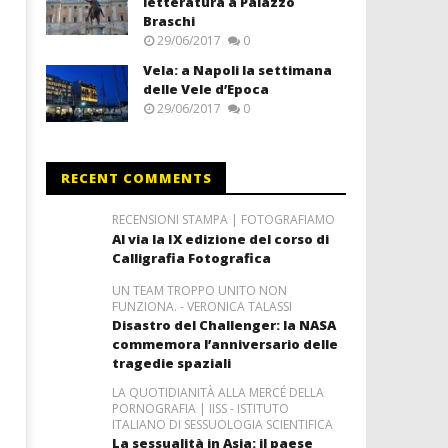
letteratura a Palazzo
Braschi
29/06/2017
0
Vela: a Napoli la settimana
delle Vele d’Epoca
29/06/2017
0
RECENT COMMENTS
RECENSIONI STAMPA | FOTOGRAFIAMO
Al via la IX edizione del corso di
Calligrafia Fotografica
UN TEAM TROPPO UNITO NON
FUNZIONA. - VERONICA TALASSI
Disastro del Challenger: la NASA
commemora l’anniversario delle
tragedie spaziali
LA QUOTIDIANITÀ ALLA MERCÉ DELLA
PORNOGRAFIA | IISS - ISTITUTO
ITALIANO DI SESSUOLOGIA SCIENTIFICA
La sessualità in Asia: il paese