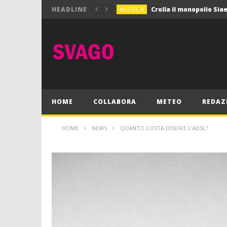
MUSICA
HEADLINE
MUSICA
Pink Floyd in mostra a
GIOCHI
Dimmi Chi Sei!
CULTURA
SPORT
Vela: a Napoli la settim
MUSICA
HOME
COLLABORA
METEO
REDAZ
HOME
NEWS
QUANTO COSTA DISDIRE L’ADSL?