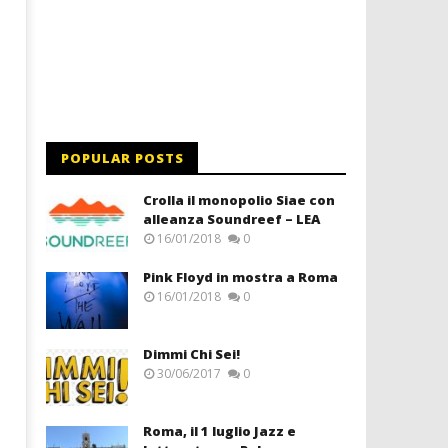
POPULAR POSTS
Crolla il monopolio Siae con
alleanza Soundreef – LEA
16/01/2018
0
Pink Floyd in mostra a Roma
16/01/2018
0
Dimmi Chi Sei!
30/06/2017
0
Roma, il 1 luglio Jazz e