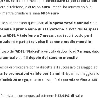
,67 euro
. Il costo medio per
effettuare la portabilità del
ero di telefono, è di
61,55 euro
. Per chi ha attivato solo la
o
, mentre chiudere la linea
68,54 euro
.
, se si rapportano questi dati
alla spesa totale annuale
e a
zione il primo anno di attivazione
, si nota che
la spesa
ferta
ADSL + telefono a 7 mega
, caso in cui il costo per il
nnuale
ed è pari a
tre volte il canone medio mensile
.
caso dell’
ADSL “Naked
” a velocità di download
7 mega
, dato
sa annuale
ed è il
doppio del canone mensile
.
 decida di procedere con la disdetta e il successivo passaggio ad
con
le promozioni valide per 2 anni
, il risparmio maggiore lo
elocità 20 mega
, caso in cui si può
risparmiare fino a 435
i può arrivare, comunque, ad ottenere
l’87,04% di tale