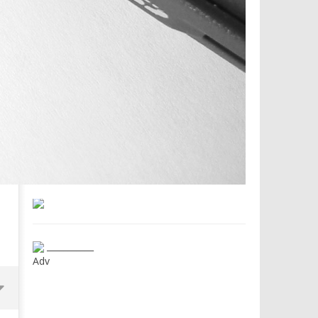
___________
Adv