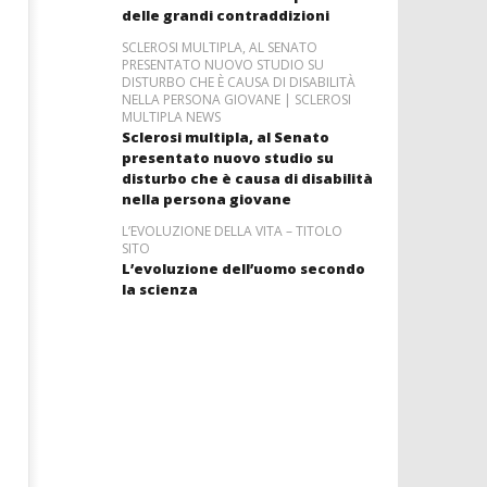
delle grandi contraddizioni
SCLEROSI MULTIPLA, AL SENATO
PRESENTATO NUOVO STUDIO SU
DISTURBO CHE È CAUSA DI DISABILITÀ
NELLA PERSONA GIOVANE | SCLEROSI
MULTIPLA NEWS
Sclerosi multipla, al Senato
presentato nuovo studio su
disturbo che è causa di disabilità
nella persona giovane
L’EVOLUZIONE DELLA VITA – TITOLO
SITO
L’evoluzione dell’uomo secondo
la scienza