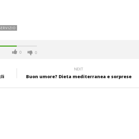
SERVIZIO
0
0
NEXT
li
Buon umore? Dieta mediterranea e sorprese