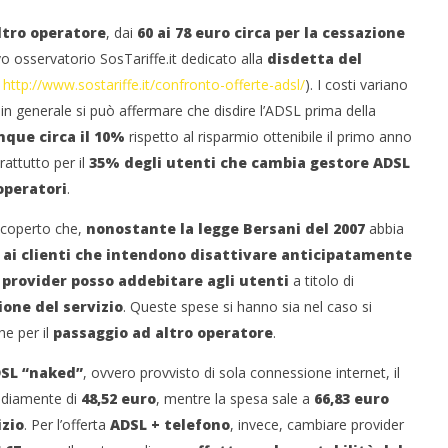
ltro operatore
, dai
60 ai 78 euro circa per la cessazione
vo osservatorio SosTariffe.it dedicato alla
disdetta del
http://www.sostariffe.it/confronto-offerte-adsl/
). I costi variano
a in generale si può affermare che disdire l’ADSL prima della
que circa il 10%
rispetto al risparmio ottenibile il primo anno
attutto per il
35% degli utenti che cambia gestore ADSL
operatori
.
 monopolio Siae con
Pink Floyd in mostra a Roma
 scoperto che,
nonostante la legge Bersani del 2007
abbia
Soundreef - LEA
13/09/2012
li ai clienti che intendono disattivare anticipatamente
Redazione
e
i provider posso addebitare agli utenti
a titolo di
ione del servizio
. Queste spese si hanno sia nel caso si
he per il
passaggio ad altro operatore
.
SL “naked”
, ovvero provvisto di sola connessione internet, il
diamente di
48,52 euro
, mentre la spesa sale a
66,83 euro
izio
. Per l’offerta
ADSL + telefono
, invece, cambiare provider