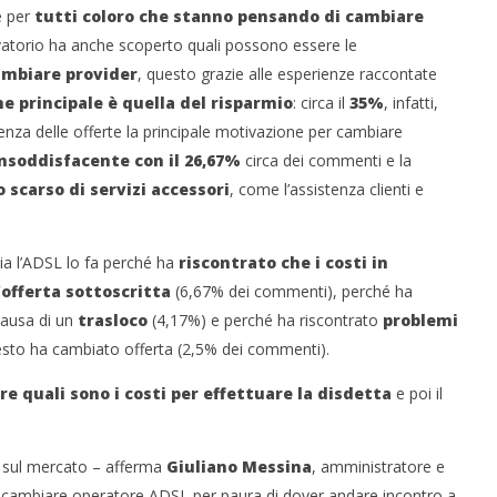
e per
tutti coloro che stanno pensando di cambiare
vatorio ha anche scoperto quali possono essere le
ambiare provider
, questo grazie alle esperienze raccontate
e principale è quella del risparmio
: circa il
35%
, infatti,
enza delle offerte la principale motivazione per cambiare
nsoddisfacente con il 26,67%
circa dei commenti e la
 scarso di servizi accessori
, come l’assistenza clienti e
.
ia l’ADSL lo fa perché ha
riscontrato che i costi in
’offerta sottoscritta
(6,67% dei commenti), perché ha
ausa di un
trasloco
(4,17%) e perché ha riscontrato
problemi
uesto ha cambiato offerta (2,5% dei commenti).
re quali sono i costi per effettuare la disdetta
e poi il
 sul mercato – afferma
Giuliano Messina
, amministratore e
n cambiare operatore ADSL per paura di dover andare incontro a