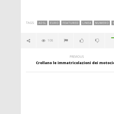
TAGS:
ADSL
EURO
FEATURED
LINEA
NUMERO
108
PREVIOUS
Crollano le immatricolazioni dei motocic