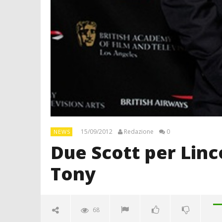
15/09/2012
Redazione
0
NEWS
Due Scott per Lin
Tony
68