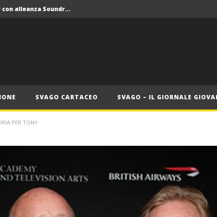
Crolla il monopolio Siae con alleanza Soundreef – LEA
 Roma
Roma, il 1 luglio Jazz e letteratura a Palazzo Braschi
ana delle Vele d’Epoca
Crolla il monopolio Siae con alleanza Soundreef – LEA
IONE
SVAGO CARTACEO
SVAGO – IL GIORNALE GIOVA
ORIA PER TONY