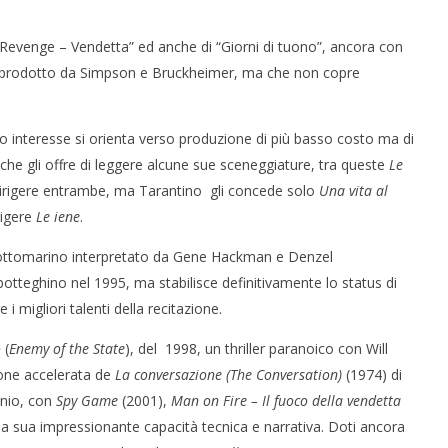
di “Revenge – Vendetta” ed anche di “Giorni di tuono”, ancora con
i, prodotto da Simpson e Bruckheimer, ma che non copre
uo interesse si orienta verso produzione di più basso costo ma di
 che gli offre di leggere alcune sue sceneggiature, tra queste
Le
r dirigere entrambe, ma Tarantino gli concede solo
Una vita al
rigere
Le iene
.
n sottomarino interpretato da Gene Hackman e Denzel
tteghino nel 1995, ma stabilisce definitivamente lo status di
 i migliori talenti della recitazione.
o
(
Enemy of the State
), del 1998, un thriller paranoico con Will
one accelerata de
La conversazione (The Conversation)
(1974) di
nnio, con
Spy Game
(2001),
Man on Fire – Il fuoco della vendetta
a sua impressionante capacità tecnica e narrativa. Doti ancora