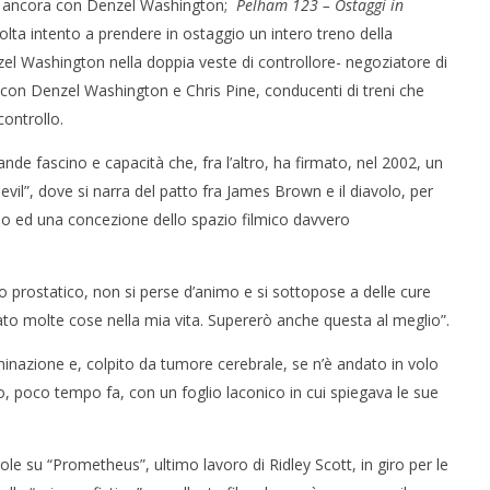
 ancora con Denzel Washington;
Pelham 123 – Ostaggi in
olta intento a prendere in ostaggio un intero treno della
 Washington nella doppia veste di controllore- negoziatore di
con Denzel Washington e Chris Pine, conducenti di treni che
controllo.
de fascino e capacità che, fra l’altro, ha firmato, nel 2002, un
il”, dove si narra del patto fra James Brown e il diavolo, per
mo ed una concezione dello spazio filmico davvero
o prostatico, non si perse d’animo e si sottopose a delle cure
ato molte cose nella mia vita. Supererò anche questa al meglio”.
inazione e, colpito da tumore cerebrale, se n’è andato in volo
, poco tempo fa, con un foglio laconico in cui spiegava le sue
 su “Prometheus”, ultimo lavoro di Ridley Scott, in giro per le