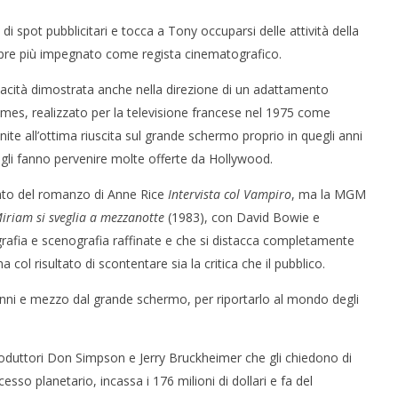
di spot pubblicitari e tocca a Tony occuparsi delle attività della
pre più impegnato come regista cinematografico.
pacità dimostrata anche nella direzione di un adattamento
James, realizzato per la televisione francese nel 1975 come
te all’ottima riuscita sul grande schermo proprio in quegli anni
, gli fanno pervenire molte offerte da Hollywood.
ento del romanzo di Anne Rice
Intervista col Vampiro
, ma la MGM
iriam si sveglia a mezzanotte
(1983), con David Bowie e
rafia e scenografia raffinate e che si distacca completamente
 col risultato di scontentare sia la critica che il pubblico.
anni e mezzo dal grande schermo, per riportarlo al mondo degli
 produttori Don Simpson e Jerry Bruckheimer che gli chiedono di
esso planetario, incassa i 176 milioni di dollari e fa del