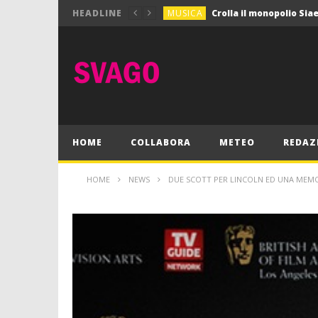
MUSICA
HEADLINE
MUSICA
Pink Floyd in mostra a
GIOCHI
Dimmi Chi Sei!
CULTURA
SPORT
Vela: a Napoli la settim
MUSICA
HOME
COLLABORA
METEO
REDAZ
HOME
NEWS
DUE SCOTT PER LINCOLN ED UNA MEM