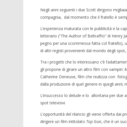
Negli anni seguenti i due Scott dirigono migliaia 
compagnia, dal momento che il fratello è sem
L’esperienza maturata con le pubblicità e la ca
letterario (“The Author of Beltraffio” di Henry 
pegno per una scommessa fatta col fratello), uni
di altri registi provenienti dal mondo degli spot
Tra i progetti che lo interessano c’è l’adattam
gli propone di girare un altro film con vampiri:
M
Catherine Deneuve, film che realizza con fotog
dalla produzione di quel genere in quegli anni; ma
L’insuccesso lo delude e lo allontana per due 
spot televisivi.
L’opportunità del rilancio gli viene offerta dai
dirigere un film intitolato
Top Gun
, che è un succ