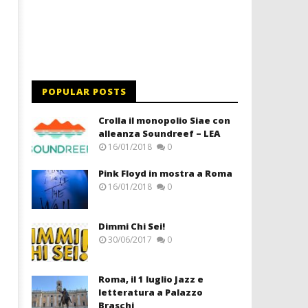
POPULAR POSTS
Crolla il monopolio Siae con
alleanza Soundreef – LEA
16/01/2018
0
Pink Floyd in mostra a Roma
16/01/2018
0
Dimmi Chi Sei!
30/06/2017
0
Roma, il 1 luglio Jazz e
letteratura a Palazzo
Braschi