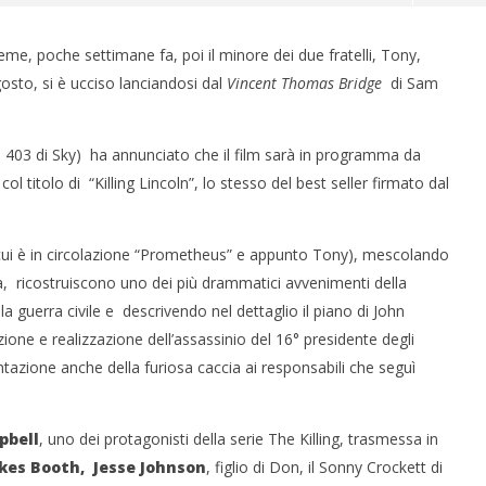
eme, poche settimane fa, poi il minore dei due fratelli, Tony,
osto, si è ucciso lanciandosi dal
Vincent Thomas Bridge
di Sam
e 403 di Sky) ha annunciato che il film sarà in programma da
 titolo di “Killing Lincoln”, lo stesso del best seller firmato dal
 monopolio Siae con
Pink Floyd in mostra a Roma
, di cui è in circolazione “Prometheus” e appunto Tony), mescolando
Soundreef - LEA
15/09/2012
a, ricostruiscono uno dei più drammatici avvenimenti della
Redazione
a guerra civile e descrivendo nel dettaglio il piano di John
e
ione e realizzazione dell’assassinio del 16° presidente degli
ntazione anche della furiosa caccia ai responsabili che seguì
pbell
, uno dei protagonisti della serie The Killing, trasmessa in
kes Booth,
Jesse Johnson
, figlio di Don, il Sonny Crockett di