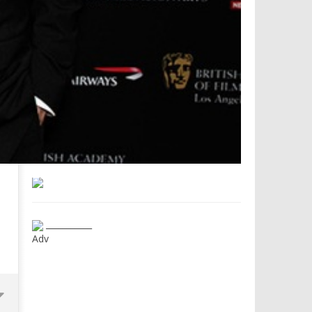
___________
Adv