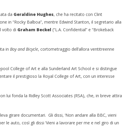
tata da
Geraldine Hughes
, che ha recitato con Clint
one in “Rocky Balboa”, mentre Edwind Stanton, il segretario alla
l volto di
Graham Beckel
(“L.A. Confidential” e “Brokeback
ita in
Boy and Bicycle
, cortometraggio dell’allora ventitreenne
pool College of Art e alla Sunderland Art School e si distingue
entare il prestigioso la Royal College of Art, con un interesse
con lui fonda la Ridley Scott Associates (RSA), che, in breve attira
eva girare documentari. Gli dissi, ‘Non andare alla BBC, vieni
le auto, così gli dissi ‘Vieni a lavorare per me e nel giro di un