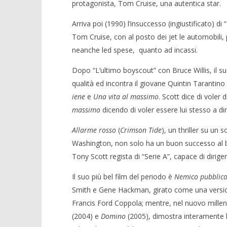
protagonista, Tom Cruise, una autentica star.
Arriva poi (1990) l’insuccesso (ingiustificato) 
Tom Cruise, con al posto dei jet le automobil
neanche led spese, quanto ad incassi.
Dopo “L’ultimo boyscout” con Bruce Willis, il s
qualità ed incontra il giovane Quintin Tarantino
iene
e
Una vita al massimo
. Scott dice di vole
massimo
dicendo di voler essere lui stesso a di
Allarme rosso
(
Crimson Tide
), un thriller su u
Washington, non solo ha un buon successo al bo
Tony Scott regista di “Serie A”, capace di dirigere
Il suo più bel film del periodo è
Nemico pubblic
Smith e Gene Hackman, girato come una versi
Francis Ford Coppola; mentre, nel nuovo mille
(2004) e
Domino
(2005), dimostra interamente l