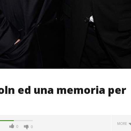
coln ed una memoria per
MORE
0
0