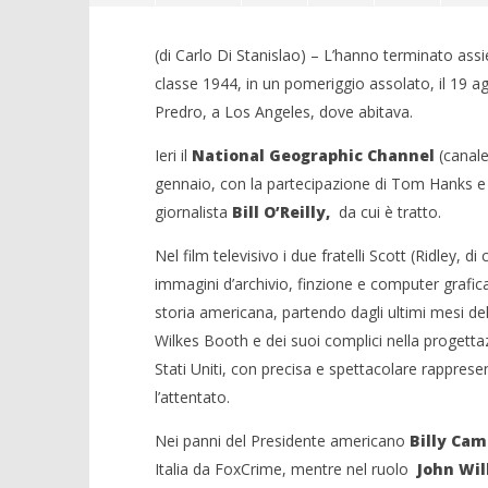
(di Carlo Di Stanislao) – L’hanno terminato assi
classe 1944, in un pomeriggio assolato, il 19 ag
Predro, a Los Angeles, dove abitava.
Ieri il
National Geographic Channel
(canal
gennaio, con la partecipazione di Tom Hanks e col
NOW VIEWING
giornalista
Bill O’Reilly
,
da cui è tratto.
Due Scott per Lincoln ed una
Crolla il
Nel film televisivo i due fratelli Scott (Ridley
memoria per Tony
alleanza 
immagini d’archivio, finzione e computer grafic
15/09/2012
15/09/2012
storia americana, partendo dagli ultimi mesi dell
Redazione
Redazion
Wilkes Booth e dei suoi complici nella progettaz
Stati Uniti, con precisa e spettacolare rapprese
l’attentato.
Nei panni del Presidente americano
Billy Cam
Italia da FoxCrime, mentre nel ruolo
John Wil