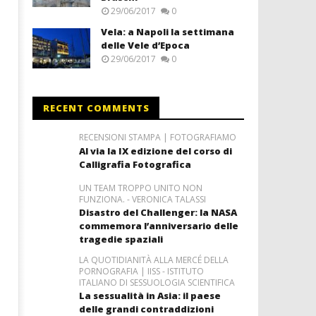
29/06/2017
0
Vela: a Napoli la settimana
delle Vele d’Epoca
29/06/2017
0
RECENT COMMENTS
RECENSIONI STAMPA | FOTOGRAFIAMO
Al via la IX edizione del corso di
Calligrafia Fotografica
UN TEAM TROPPO UNITO NON
FUNZIONA. - VERONICA TALASSI
Disastro del Challenger: la NASA
commemora l’anniversario delle
tragedie spaziali
LA QUOTIDIANITÀ ALLA MERCÉ DELLA
PORNOGRAFIA | IISS - ISTITUTO
ITALIANO DI SESSUOLOGIA SCIENTIFICA
La sessualità in Asia: il paese
delle grandi contraddizioni