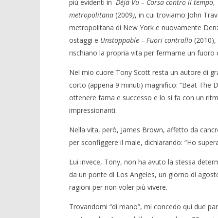
più evidenti in
Déjà Vu – Corsa contro il tempo
,
metropolitana
(2009
)
, in cui troviamo John Trav
metropolitana di New York e nuovamente Denzel
ostaggi e
Unstoppable – Fuori controllo
(2010), 
rischiano la propria vita per fermarne un fuoro 
Nel mio cuore Tony Scott resta un autore di gran
corto (appena 9 minuti) magnifico: “Beat The Dev
ottenere fama e successo e lo si fa con un rit
impressionanti.
Nella vita, però, James Brown, affetto da cancr
per sconfiggere il male, dichiarando: “Ho super
Lui invece, Tony, non ha avuto la stessa determ
da un ponte di Los Angeles, un giorno di agosto
ragioni per non voler più vivere.
Trovandomi “di mano”, mi concedo qui due parole