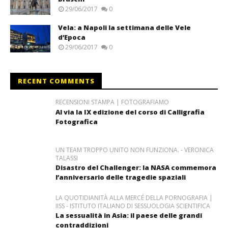
29/06/2017
0
Vela: a Napoli la settimana delle Vele
d’Epoca
29/06/2017
0
RECENT COMMENTS
RECENSIONI STAMPA | FOTOGRAFIAMO
Al via la IX edizione del corso di Calligrafia
Fotografica
UN TEAM TROPPO UNITO NON FUNZIONA. - VERONICA
TALASSI
Disastro del Challenger: la NASA commemora
l’anniversario delle tragedie spaziali
LA QUOTIDIANITÀ ALLA MERCÉ DELLA PORNOGRAFIA |
IISS - ISTITUTO ITALIANO DI SESSUOLOGIA SCIENTIFICA
La sessualità in Asia: il paese delle grandi
contraddizioni