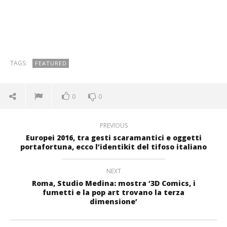
TAGS:
FEATURED
0
0
PREVIOUS
Europei 2016, tra gesti scaramantici e oggetti
portafortuna, ecco l’identikit del tifoso italiano
NEXT
Roma, Studio Medina: mostra ‘3D Comics, i
fumetti e la pop art trovano la terza
dimensione’