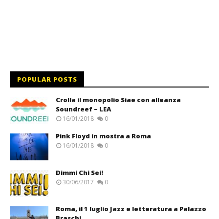
POPULAR POSTS
Crolla il monopolio Siae con alleanza
Soundreef – LEA
16/01/2018
0
Pink Floyd in mostra a Roma
16/01/2018
0
Dimmi Chi Sei!
30/06/2017
0
Roma, il 1 luglio Jazz e letteratura a Palazzo
Braschi