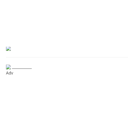
___________
Adv