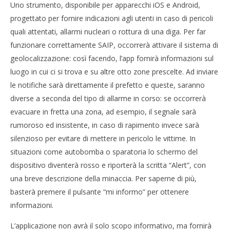
Uno strumento, disponibile per apparecchi iOS e Android,
NOW VIEWING
progettato per fornire indicazioni agli utenti in caso di pericoli
Europei 2016: ecco SAIP la tecnologia a prova di
Cro
quali attentati, allarmi nucleari o rottura di una diga. Per far
attentato
LE
funzionare correttamente SAIP, occorrerà attivare il sistema di
10/06/2016
10/
geolocalizzazione: così facendo, l’app fornirà informazioni sul
letizia
l
luogo in cui ci si trova e su altre otto zone prescelte. Ad inviare
le notifiche sarà direttamente il prefetto e queste, saranno
diverse a seconda del tipo di allarme in corso: se occorrerà
evacuare in fretta una zona, ad esempio, il segnale sarà
rumoroso ed insistente, in caso di rapimento invece sarà
silenzioso per evitare di mettere in pericolo le vittime. In
situazioni come autobomba o sparatoria lo schermo del
dispositivo diventerà rosso e riporterà la scritta “Alert”, con
una breve descrizione della minaccia. Per saperne di più,
basterà premere il pulsante “mi informo” per ottenere
informazioni.
L’applicazione non avrà il solo scopo informativo, ma fornirà