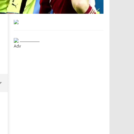
___________
Adv