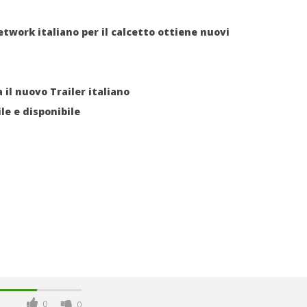
network italiano per il calcetto ottiene nuovi
 il nuovo Trailer italiano
ile e disponibile
0
0