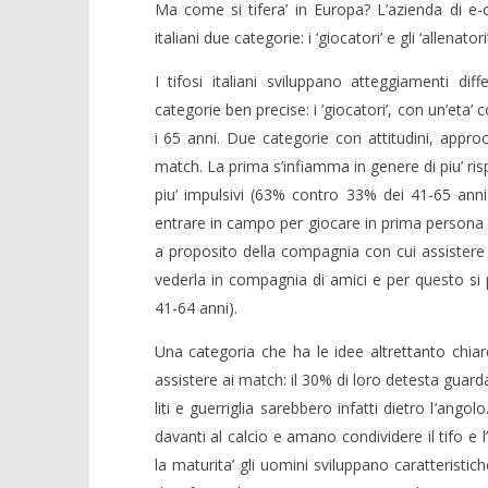
Ma come si tifera’ in Europa? L’azienda di e-c
italiani due categorie: i ‘giocatori’ e gli ‘allenator
NOW VIEWING
I tifosi italiani sviluppano atteggiamenti di
Europei 2016, tra gesti
Crolla il
categorie ben precise: i ‘giocatori’, con un’eta’ c
scaramantici e oggetti
alleanza 
portafortuna, ecco l’identikit del
i 65 anni. Due categorie con attitudini, appr
10/06/2016
tifoso italiano
letizia
match. La prima s’infiamma in genere di piu’ risp
10/06/2016
piu’ impulsivi (63% contro 33% dei 41-65 anni
letizia
entrare in campo per giocare in prima persona la
a proposito della compagnia con cui assistere a
vederla in compagnia di amici e per questo si 
41-64 anni).
Una categoria che ha le idee altrettanto chia
assistere ai match: il 30% di loro detesta guard
liti e guerriglia sarebbero infatti dietro l’ango
davanti al calcio e amano condividere il tifo e 
la maturita’ gli uomini sviluppano caratteristi