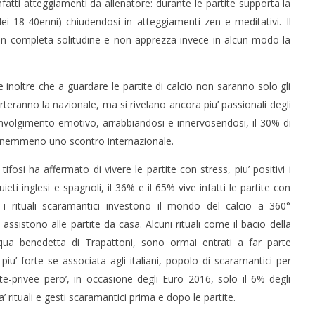
 infatti atteggiamenti da allenatore: durante le partite supporta la
ei 18-40enni) chiudendosi in atteggiamenti zen e meditativi. Il
 in completa solitudine e non apprezza invece in alcun modo la
e inoltre che a guardare le partite di calcio non saranno solo gli
rteranno la nazionale, ma si rivelano ancora piu’ passionali degli
involgimento emotivo, arrabbiandosi e innervosendosi, il 30% di
re nemmeno uno scontro internazionale.
ifosi ha affermato di vivere le partite con stress, piu’ positivi i
ieti inglesi e spagnoli, il 36% e il 65% vive infatti le partite con
 i rituali scaramantici investono il mondo del calcio a 360°
assistono alle partite da casa. Alcuni rituali come il bacio della
acqua benedetta di Trapattoni, sono ormai entrati a far parte
 piu’ forte se associata agli italiani, popolo di scaramantici per
nte-privee pero’, in occasione degli Euro 2016, solo il 6% degli
ra’ rituali e gesti scaramantici prima e dopo le partite.