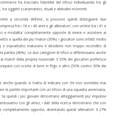
ommerce ha tracciato l’identikit del tifoso individuando tra gli
i’, tra oggetti scaramantici, rituali e abitudini ricorrenti.
fferenti a seconda dell’eta’, si possono quindi distinguere due
 monopolio Siae con
Pink Floyd in mostra a Roma
ompresa tra i 18 e i 40 anni e gli ‘allenatori’, con un’eta’ tra i 41 e
Soundreef - LEA
10/06/2016
occi e modalita’ completamente opposte di vivere e assistere ai
letizia
etto a quella dei piu’ maturi (30%): i giocatori sono infatti molto
) e soprattutto maturano il desiderio non troppo recondito di
 partita (46%). Le due categorie di tifosi si differenziano anche
i match della propria nazionale: il 55% dei giocatori preferisce
prepara con scorte di birre in frigo e altro (55% contro 30% dei
re anche quando si tratta di indicare con chi non vorrebbe mai
are le partite importanti con un tifoso di una squadra avversaria,
lo. Se quindi i piu’ giovani dimostrano atteggiamenti piu’ impulsivi
l’entusiamo con gli amici, i dati della ricerca dimostrano che con
che completamente opposte, diventando quindi ‘allenatori’. Il 27%