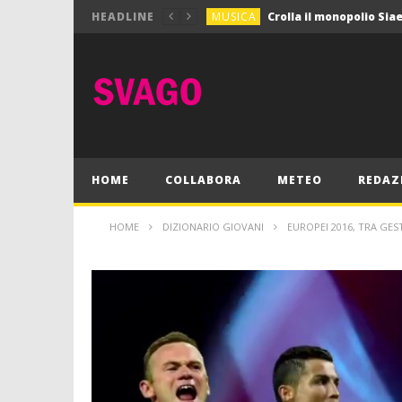
MUSICA
HEADLINE
MUSICA
Pink Floyd in mostra a
GIOCHI
Dimmi Chi Sei!
CULTURA
SPORT
Vela: a Napoli la settim
MUSICA
HOME
COLLABORA
METEO
REDAZ
HOME
DIZIONARIO GIOVANI
EUROPEI 2016, TRA GES