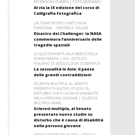
RECENSIONI STAMPA | FOTOGRAFIAMO
Al via la IX edizione del corso di
Calligrafia Fotografica
UN TEAM TROPPO UNITO NON
FUNZIONA. - VERONICA TALASSI
Disastro del Challenger: la NASA
commemora l’anniversario delle
tragedie spaziali
LA QUOTIDIANITÀ ALLA MERCÉ DELLA
PORNOGRAFIA | IISS - ISTITUTO
ITALIANO DI SESSUOLOGIA SCIENTIFICA
La sessualità in Asia: il paese
delle grandi contraddizioni
SCLEROSI MULTIPLA, AL SENATO
PRESENTATO NUOVO STUDIO SU
DISTURBO CHE È CAUSA DI DISABILITÀ
NELLA PERSONA GIOVANE | SCLEROSI
MULTIPLA NEWS
Sclerosi multipla, al Senato
presentato nuovo studio su
disturbo che è causa di disabilità
nella persona giovane
L’EVOLUZIONE DELLA VITA – TITOLO