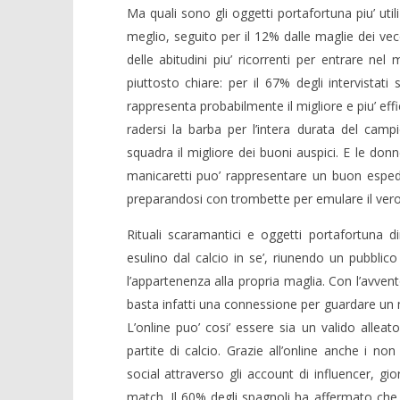
Ma quali sono gli oggetti portafortuna piu’ utili
meglio, seguito per il 12% dalle maglie dei vec
delle abitudini piu’ ricorrenti per entrare nel
piuttosto chiare: per il 67% degli intervista
rappresenta probabilmente il migliore e piu’ effi
radersi la barba per l’intera durata del cam
squadra il migliore dei buoni auspici. E le donn
manicaretti puo’ rappresentare un buon espedie
preparandosi con trombette per emulare il vero t
Rituali scaramantici e oggetti portafortuna 
esulino dal calcio in se’, riunendo un pubbli
l’appartenenza alla propria maglia. Con l’avven
basta infatti una connessione per guardare un m
L’online puo’ cosi’ essere sia un valido alle
partite di calcio. Grazie all’online anche i no
social attraverso gli account di influencer, gio
match. Il 60% degli spagnoli ha affermato che cer