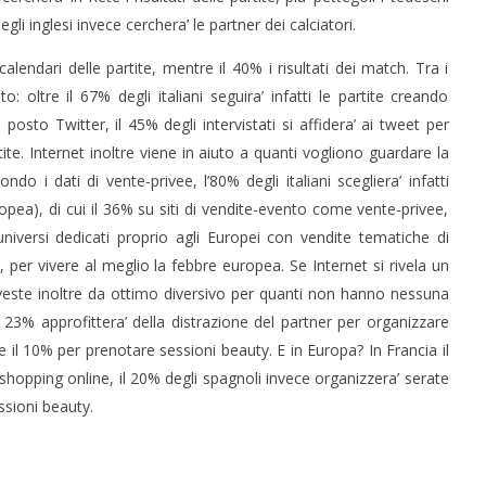
li inglesi invece cerchera’ le partner dei calciatori.
 calendari delle partite, mentre il 40% i risultati dei match. Tra i
o: oltre il 67% degli italiani seguira’ infatti le partite creando
sto Twitter, il 45% degli intervistati si affidera’ ai tweet per
te. Internet inoltre viene in aiuto a quanti vogliono guardare la
do i dati di vente-privee, l’80% degli italiani scegliera’ infatti
opea), di cui il 36% su siti di vendite-evento come vente-privee,
universi dedicati proprio agli Europei con vendite tematiche di
 per vivere al meglio la febbre europea. Se Internet si rivela un
si veste inoltre da ottimo diversivo per quanti non hanno nessuna
 il 23% approfittera’ della distrazione del partner per organizzare
 e il 10% per prenotare sessioni beauty. E in Europa? In Francia il
’ shopping online, il 20% degli spagnoli invece organizzera’ serate
ssioni beauty.