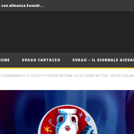
Crolla il monopolio Siae con alleanza Soundreef – LEA
 Roma
Roma, il 1 luglio Jazz e letteratura a Palazzo Braschi
ana delle Vele d’Epoca
Crolla il monopolio Siae con alleanza Soundreef – LEA
IONE
SVAGO CARTACEO
SVAGO – IL GIORNALE GIOVA
TI SCARAMANTICI E OGGETTI PORTAFORTUNA, ECCO L’IDENTIKIT DEL TIFOSO ITALIA