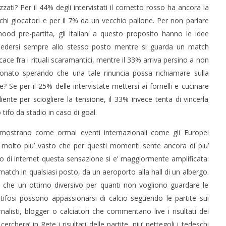
zzati? Per il 44% degli intervistati il cornetto rosso ha ancora la
chi giocatori e per il 7% da un vecchio pallone. Per non parlare
 mood pre-partita, gli italiani a questo proposito hanno le idee
ti sedersi sempre allo stesso posto mentre si guarda un match
cace fra i rituali scaramantici, mentre il 33% arriva persino a non
pionato sperando che una tale rinuncia possa richiamare sulla
e? Se per il 25% delle intervistate mettersi ai fornelli e cucinare
nte per sciogliere la tensione, il 33% invece tenta di vincerla
ifo da stadio in caso di goal.
dimostrano come ormai eventi internazionali come gli Europei
co molto piu’ vasto che per questi momenti sente ancora di piu’
to di internet questa sensazione si e’ maggiormente amplificata:
atch in qualsiasi posto, da un aeroporto alla hall di un albergo.
ato che un ottimo diversivo per quanti non vogliono guardare le
n tifosi possono appassionarsi di calcio seguendo le partite sui
rnalisti, blogger o calciatori che commentano live i risultati dei
chera’ in Rete i risultati delle partite, piu’ pettegoli i tedeschi