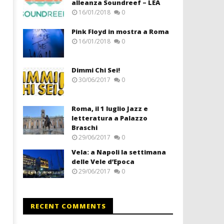
alleanza Soundreef – LEA
16/01/2018
0
Pink Floyd in mostra a Roma
16/01/2018
0
Dimmi Chi Sei!
30/06/2017
0
Roma, il 1 luglio Jazz e
letteratura a Palazzo
Braschi
29/06/2017
0
Vela: a Napoli la settimana
delle Vele d’Epoca
29/06/2017
0
RECENT COMMENTS