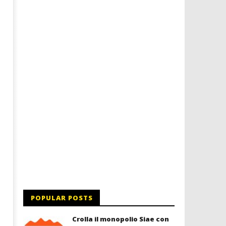
Dimmi Chi Sei!
Roma, il 1 luglio Jazz e le
a Palazzo Braschi
10/06/2016
letizia
10/06/2016
letizia
POPULAR POSTS
Crolla il monopolio Siae con