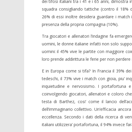
dei tifosi italiani tra i 41 e i 65 anni, dimostra
squadra consigliando tattiche (contro il 18% d
26% di essi inoltre desidera guardare i match
presenza della propria compagna (10%).
Tra giocatori e allenatori l’indagine fa emerger
uomini, le donne italiane infatti non solo suppo
uomini: il 45% vive le partite con maggiore co
loro prende addirittura le ferie per non perde
E in Europa come si tifa? In Francia il 39% dei t
tedeschi, il 73% vive i match con gioia, piu’ inqu
inquietudine e nervosismo. I portafortuna e
coinvolgendo giocatori, allenatori e coloro che 
testa di Barthez, cosi’ come il lancio dell’
dell’immaginario collettivo. Un’efficacia ancora
eccellenza. Secondo i dati della ricerca di ve
italiani utilizzera’ portafortuna, il 94% invece fa