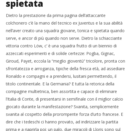
spietata
Europei 2016: la Francia batte la Germania e arriva
Cro
in finale
LE
Dietro la prestazione da prima pagina dell’attaccante
08/07/2016
08/
colchonero c’è la mano del tecnico ex Juventus e la sua abilità
letizia
l
nell’aver creato una squadra giovane, tonica e spietata quando
serve, e ancor di più quando non serve. Dietro la schiacciante
vittoria contro Löw, c’ è una squadra frutto di un biennio di
azzeccati esperimenti e di solide certezze: Pogba, Gignac,
Giroud, Payet, eccola la “meglio gioventù” tricolore, pronta con
sfrontatezza e arroganza, tipiche della fresca età, ad assediare
Ronaldo e compagni e a prendersi, lusitani permettendo, il
titolo continentale. E la Germania? E tutta la retorica della
compagine multietnica, ben assortita e capace di eliminare
l’Italia di Conte, di presentarsi in semifinale con il miglior calcio
giocato durante la manifestazione? Svanita, semplicemente
svanita al cospetto della prorompente forza d’urto francese. E
dire che i tedeschi ci hanno provato, ad indirizzare la partita
prima e a riaprirla poi; un palo, due miracoli di Lloris sono sul