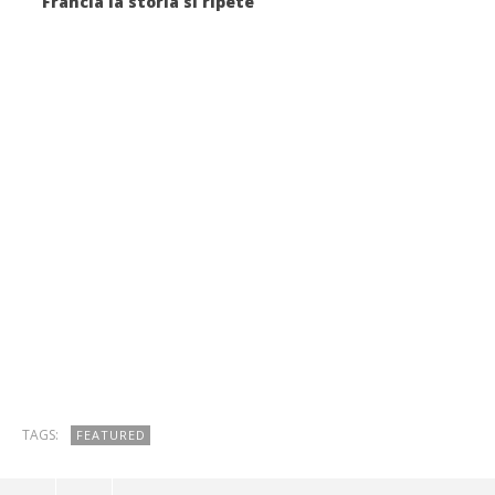
Francia la storia si ripete
TAGS:
FEATURED