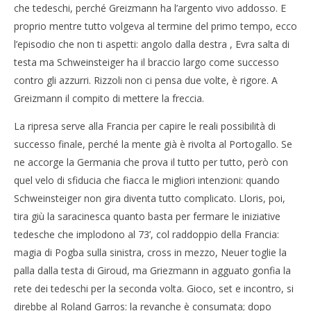
che tedeschi, perché Greizmann ha l’argento vivo addosso. E
proprio mentre tutto volgeva al termine del primo tempo, ecco
l’episodio che non ti aspetti: angolo dalla destra , Evra salta di
testa ma Schweinsteiger ha il braccio largo come successo
contro gli azzurri. Rizzoli non ci pensa due volte, è rigore. A
Greizmann il compito di mettere la freccia.
La ripresa serve alla Francia per capire le reali possibilità di
successo finale, perché la mente già è rivolta al Portogallo. Se
ne accorge la Germania che prova il tutto per tutto, però con
quel velo di sfiducia che fiacca le migliori intenzioni: quando
Schweinsteiger non gira diventa tutto complicato. Lloris, poi,
tira giù la saracinesca quanto basta per fermare le iniziative
tedesche che implodono al 73’, col raddoppio della Francia:
magia di Pogba sulla sinistra, cross in mezzo, Neuer toglie la
palla dalla testa di Giroud, ma Griezmann in agguato gonfia la
rete dei tedeschi per la seconda volta. Gioco, set e incontro, si
direbbe al Roland Garros: la revanche è consumata; dopo