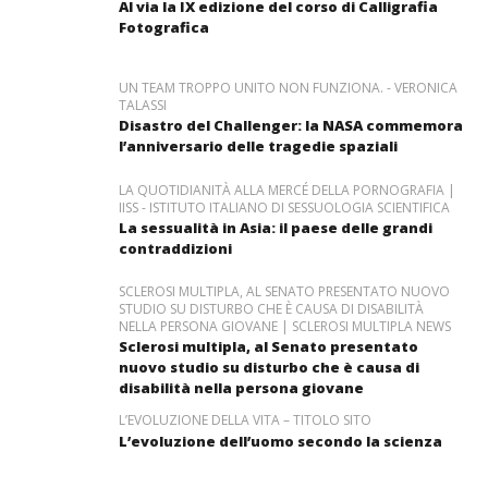
Al via la IX edizione del corso di Calligrafia
Fotografica
UN TEAM TROPPO UNITO NON FUNZIONA. - VERONICA
TALASSI
Disastro del Challenger: la NASA commemora
l’anniversario delle tragedie spaziali
LA QUOTIDIANITÀ ALLA MERCÉ DELLA PORNOGRAFIA |
IISS - ISTITUTO ITALIANO DI SESSUOLOGIA SCIENTIFICA
La sessualità in Asia: il paese delle grandi
contraddizioni
SCLEROSI MULTIPLA, AL SENATO PRESENTATO NUOVO
STUDIO SU DISTURBO CHE È CAUSA DI DISABILITÀ
NELLA PERSONA GIOVANE | SCLEROSI MULTIPLA NEWS
Sclerosi multipla, al Senato presentato
nuovo studio su disturbo che è causa di
disabilità nella persona giovane
L’EVOLUZIONE DELLA VITA – TITOLO SITO
L’evoluzione dell’uomo secondo la scienza