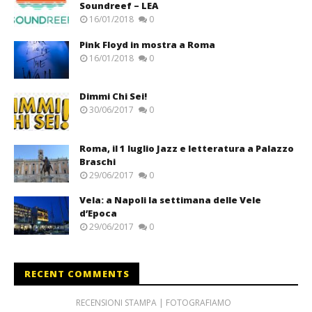
Soundreef – LEA
16/01/2018
0
Pink Floyd in mostra a Roma
16/01/2018
0
Dimmi Chi Sei!
30/06/2017
0
Roma, il 1 luglio Jazz e letteratura a Palazzo
Braschi
29/06/2017
0
Vela: a Napoli la settimana delle Vele
d’Epoca
29/06/2017
0
RECENT COMMENTS
RECENSIONI STAMPA | FOTOGRAFIAMO