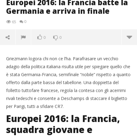
Europei 2016: la Francia batte la
Germania e arriva in finale
0
65
0
0
Griezmann logora chi non ce l’ha. Parafrasare un vecchio
adagio della politica italiana risulta utile per spiegare quello che
è stata Germania-Francia, semifinale “nobile” rispetto a quanto
offerto dalla parte bassa del tabellone. Una doppietta del
folletto tuttofare francese, regola la contesa con gli acerrimi
rivali tedeschi e consente a Deschamps di staccare il biglietto
per Parigi, tutti a sfidare CR7.
Europei 2016: la Francia,
squadra giovane e
NOW VIEWING