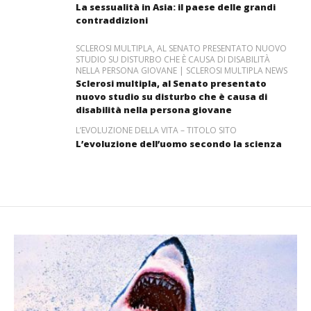
La sessualità in Asia: il paese delle grandi
contraddizioni
SCLEROSI MULTIPLA, AL SENATO PRESENTATO NUOVO
STUDIO SU DISTURBO CHE È CAUSA DI DISABILITÀ
NELLA PERSONA GIOVANE | SCLEROSI MULTIPLA NEWS
Sclerosi multipla, al Senato presentato
nuovo studio su disturbo che è causa di
disabilità nella persona giovane
L’EVOLUZIONE DELLA VITA – TITOLO SITO
L’evoluzione dell’uomo secondo la scienza