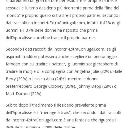
si darebbero un gran da fare per esaudire le proprie fantasie
NOW VIEWING
sessuali e l’ultimo desiderio più ricorrente prima della “fine del
Fine del mondo il 21 dicembre 2012? Raddoppiano i
mondo” è proprio quello di tradire il proprio partner: secondo i
tradimenti
Cro
dati raccolti da Incontri-ExtraConiugali.com, infatti, il 42% degli
06/12/2012
LE
uomini e il 37% delle donne ha risposto che prima
Redazione
06/
dell’Apocalisse vorrebbe tradire il proprio partner.
R
Secondo i dati raccolti da Incontri-ExtraConiugali.com, se gli
aspiranti traditori potessero anche scegliere un personaggio
famoso con cui tradire il partner, gli uomini sceglierebbero di
tradire la moglie o la compagnia con Angelina Jolie (32%), Halle
Berry (29%) o Jessica Alba (24%), mentre le donne
preferirebbero George Clooney (35%), Johnny Depp (28%) o
Matt Damon (22%).
Subito dopo il tradimento il desiderio prevalente prima
dell’Apocalisse è il “ménage à trois”, che secondo i dati raccolti
da Incontri-ExtraConiugali.com è una fantasia che riguarda il
36% degli uomini e il 29% delle donne.