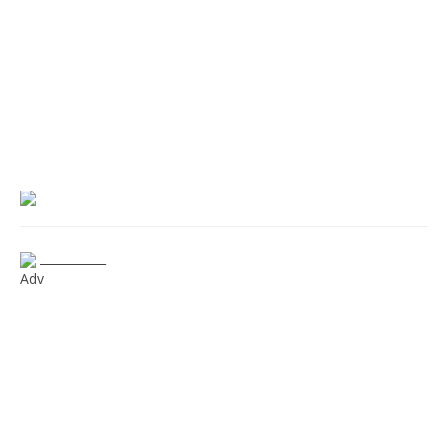
___________
Adv