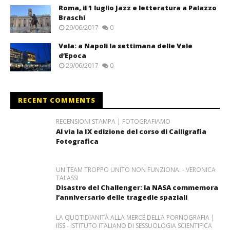
Roma, il 1 luglio Jazz e letteratura a Palazzo
Braschi
29/06/2017
0
Vela: a Napoli la settimana delle Vele
d’Epoca
29/06/2017
0
RECENT COMMENTS
RECENSIONI STAMPA | FOTOGRAFIAMO
Al via la IX edizione del corso di Calligrafia
Fotografica
UN TEAM TROPPO UNITO NON FUNZIONA. - VERONICA
TALASSI
Disastro del Challenger: la NASA commemora
l’anniversario delle tragedie spaziali
LA QUOTIDIANITÀ ALLA MERCÉ DELLA PORNOGRAFIA |
IISS - ISTITUTO ITALIANO DI SESSUOLOGIA SCIENTIFICA