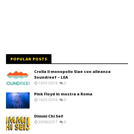
POPULAR POSTS
Crolla il monopolio Siae con alleanza
Soundreef – LEA
16/01/2018
0
Pink Floyd in mostra a Roma
16/01/2018
0
Dimmi Chi Sei!
30/06/2017
0