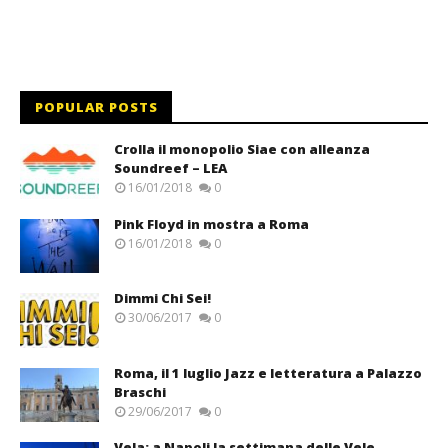
POPULAR POSTS
Crolla il monopolio Siae con alleanza
Soundreef – LEA
16/01/2018
0
Pink Floyd in mostra a Roma
16/01/2018
0
Dimmi Chi Sei!
30/06/2017
0
Roma, il 1 luglio Jazz e letteratura a Palazzo
Braschi
29/06/2017
0
Vela: a Napoli la settimana delle Vele