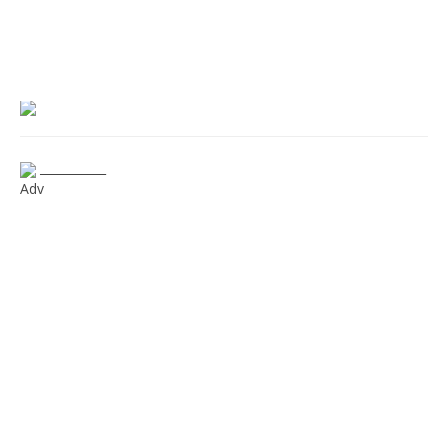
___________
Adv