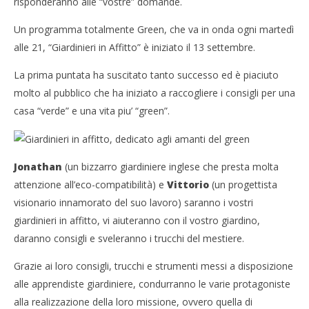
risponderanno alle “vostre” domande.
NOW VIEWING
Un programma totalmente Green, che va in onda ogni martedì
Giardinieri in affitto, dedicato agli amanti del green
alle 21, “Giardinieri in Affitto” è iniziato il 13 settembre.
17/09/2011
Cro
Redazione
LE
La prima puntata ha suscitato tanto successo ed è piaciuto
17/
molto al pubblico che ha iniziato a raccogliere i consigli per una
R
casa “verde” e una vita piu’ “green”.
Jonathan
(un bizzarro giardiniere inglese che presta molta
attenzione all’eco-compatibilità) e
Vittorio
(un progettista
visionario innamorato del suo lavoro) saranno i vostri
giardinieri in affitto, vi aiuteranno con il vostro giardino,
daranno consigli e sveleranno i trucchi del mestiere.
Grazie ai loro consigli, trucchi e strumenti messi a disposizione
alle apprendiste giardiniere,
condurranno
le varie protagoniste
alla realizzazione della loro missione, ovvero quella di