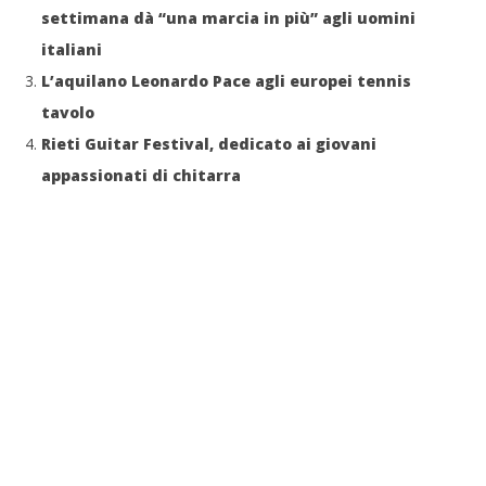
settimana dà “una marcia in più” agli uomini
italiani
L’aquilano Leonardo Pace agli europei tennis
tavolo
Rieti Guitar Festival, dedicato ai giovani
appassionati di chitarra