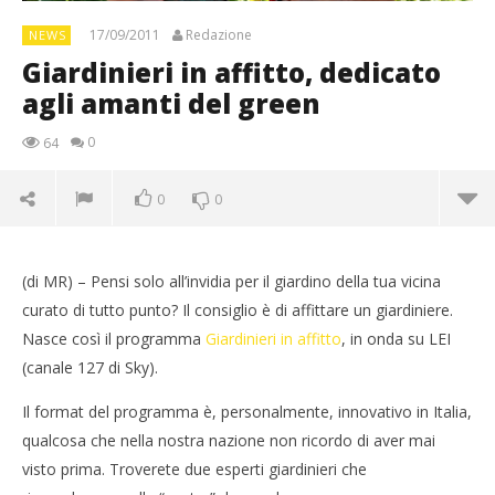
17/09/2011
Redazione
NEWS
Giardinieri in affitto, dedicato
agli amanti del green
0
64
0
0
(di
MR
) – Pensi solo all’invidia per il giardino della tua vicina
curato di tutto punto? Il consiglio è di affittare un giardiniere.
Nasce così il programma
Giardinieri in affitto
, in onda su LEI
(canale 127 di
Sky
).
Il format del programma è, personalmente, innovativo in Italia,
qualcosa che nella nostra nazione non ricordo di aver mai
visto prima. Troverete due esperti giardinieri che