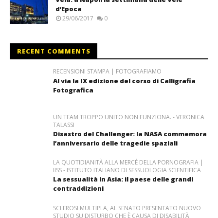
d’Epoca
29/06/2017
0
RECENT COMMENTS
RECENSIONI STAMPA | FOTOGRAFIAMO
Al via la IX edizione del corso di Calligrafia
Fotografica
UN TEAM TROPPO UNITO NON FUNZIONA. - VERONICA
TALASSI
Disastro del Challenger: la NASA commemora
l’anniversario delle tragedie spaziali
LA QUOTIDIANITÀ ALLA MERCÉ DELLA PORNOGRAFIA |
IISS - ISTITUTO ITALIANO DI SESSUOLOGIA SCIENTIFICA
La sessualità in Asia: il paese delle grandi
contraddizioni
SCLEROSI MULTIPLA, AL SENATO PRESENTATO NUOVO
STUDIO SU DISTURBO CHE È CAUSA DI DISABILITÀ