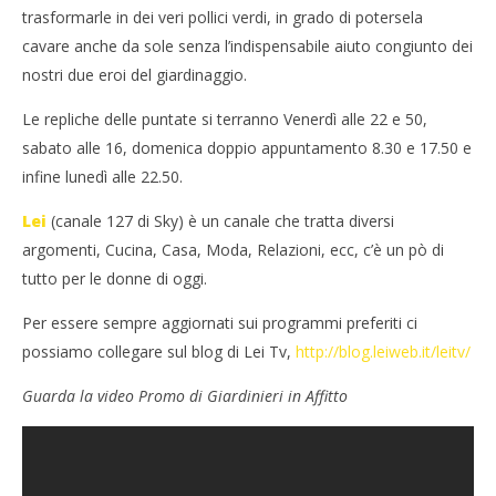
trasformarle in dei veri pollici verdi, in grado di potersela
cavare anche da sole senza l’indispensabile aiuto congiunto dei
nostri due eroi del giardinaggio.
Le repliche delle puntate si terranno Venerdì alle 22 e 50,
sabato alle 16, domenica doppio appuntamento 8.30 e 17.50 e
infine lunedì alle 22.50.
Lei
(canale 127 di
Sky
) è un canale che tratta diversi
argomenti, Cucina, Casa, Moda, Relazioni, ecc, c’è un pò di
tutto per le donne di oggi.
Per essere sempre aggiornati sui programmi preferiti ci
possiamo collegare sul
blog
di Lei Tv,
http://
blog.leiweb.it
/
leitv
/
Guarda la video Promo di Giardinieri in Affitto