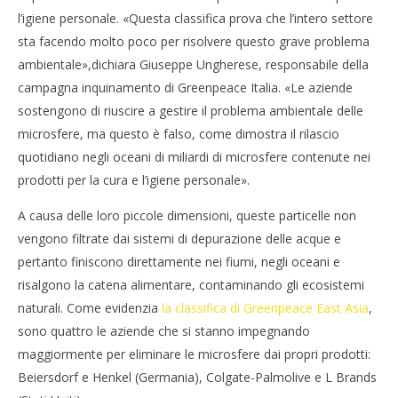
l’igiene personale. «Questa classifica prova che l’intero settore
sta facendo molto poco per risolvere questo grave problema
ambientale»,dichiara Giuseppe Ungherese, responsabile della
NOW VIEWING
campagna inquinamento di Greenpeace Italia. «Le aziende
sostengono di riuscire a gestire il problema ambientale delle
Greenpeace: le microplastiche nei prodotti per
Cro
microsfere, ma questo è falso, come dimostra il rilascio
l’igiene personale continuano a contaminare
LE
l’ambiente
quotidiano negli oceani di miliardi di microsfere contenute nei
22/
22/07/2016
l
prodotti per la cura e l’igiene personale».
letizia
A causa delle loro piccole dimensioni, queste particelle non
vengono filtrate dai sistemi di depurazione delle acque e
pertanto finiscono direttamente nei fiumi, negli oceani e
risalgono la catena alimentare, contaminando gli ecosistemi
naturali. Come evidenzia
la classifica di Greenpeace East Asia
,
sono quattro le aziende che si stanno impegnando
maggiormente per eliminare le microsfere dai propri prodotti:
Beiersdorf e Henkel (Germania), Colgate-Palmolive e L Brands