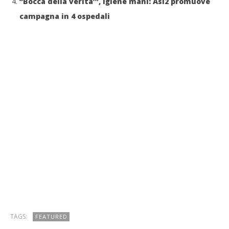
“Bocca della verita’”, igiene mani: Asl2 promuove
campagna in 4 ospedali
TAGS:
FEATURED