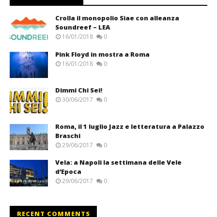
Crolla il monopolio Siae con alleanza
Soundreef – LEA
16/01/2018
0
Pink Floyd in mostra a Roma
16/01/2018
0
Dimmi Chi Sei!
30/06/2017
0
Roma, il 1 luglio Jazz e letteratura a Palazzo
Braschi
29/06/2017
0
Vela: a Napoli la settimana delle Vele
d’Epoca
29/06/2017
0
RECENT COMMENTS