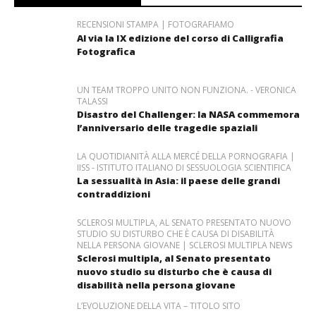
RECENSIONI STAMPA | FOTOGRAFIAMO
Al via la IX edizione del corso di Calligrafia
Fotografica
UN TEAM TROPPO UNITO NON FUNZIONA. - VERONICA
TALASSI
Disastro del Challenger: la NASA commemora
l’anniversario delle tragedie spaziali
LA QUOTIDIANITÀ ALLA MERCÉ DELLA PORNOGRAFIA |
IISS - ISTITUTO ITALIANO DI SESSUOLOGIA SCIENTIFICA
La sessualità in Asia: il paese delle grandi
contraddizioni
SCLEROSI MULTIPLA, AL SENATO PRESENTATO NUOVO
STUDIO SU DISTURBO CHE È CAUSA DI DISABILITÀ
NELLA PERSONA GIOVANE | SCLEROSI MULTIPLA NEWS
Sclerosi multipla, al Senato presentato
nuovo studio su disturbo che è causa di
disabilità nella persona giovane
L’EVOLUZIONE DELLA VITA – TITOLO SITO