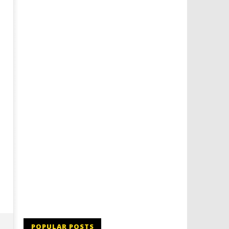
Dimmi Chi Sei!
Roma, il 1 luglio Jazz e le
a Palazzo Braschi
23/08/2011
Redazione
23/08/2011
Redazione
POPULAR POSTS