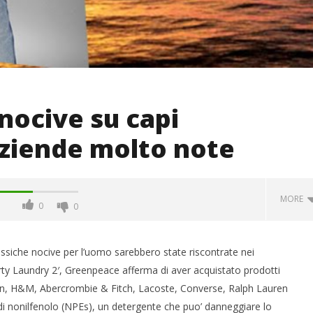
nocive su capi
aziende molto note
MORE
0
0
siche nocive per l’uomo sarebbero state riscontrate nei
rty Laundry 2′, Greenpeace afferma di aver acquistato prodotti
Klein, H&M, Abercrombie & Fitch, Lacoste, Converse, Ralph Lauren
i di nonilfenolo (NPEs), un detergente che puo’ danneggiare lo