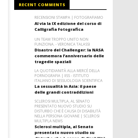
RECENT COMMENTS
RECENSIONI STAMPA | FOTOGRAFIAMO
Al via la IX edizione del corso di
Calligrafia Fotografica
UN TEAM TROPPO UNITO NON
FUNZIONA. - VERONICA TALASSI
Disastro del Challenger: la NASA
commemora l’anniversario delle
tragedie spaziali
LA QUOTIDIANITÀ ALLA MERCÉ DELLA
PORNOGRAFIA | IISS - ISTITUTO
ITALIANO DI SESSUOLOGIA SCIENTIFICA
La sessualità in Asia: il paese
delle grandi contraddizioni
SCLEROSI MULTIPLA, AL SENATO
PRESENTATO NUOVO STUDIO SU
DISTURBO CHE È CAUSA DI DISABILITÀ
NELLA PERSONA GIOVANE | SCLEROSI
MULTIPLA NEWS
Sclerosi multipla, al Senato
presentato nuovo studio su