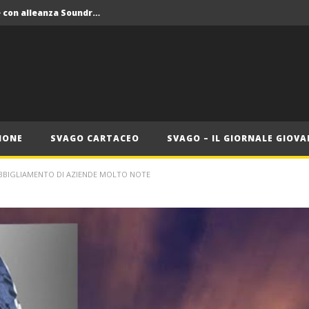
Crolla il monopolio Siae con alleanza Soundreef – LEA
 Roma
Roma, il 1 luglio Jazz e letteratura a Palazzo Braschi
ana delle Vele d’Epoca
Crolla il monopolio Siae con alleanza Soundreef – LEA
IONE
SVAGO CARTACEO
SVAGO – IL GIORNALE GIOVA
ABBIGLIAMENTO DI AZIENDE MOLTO NOTE