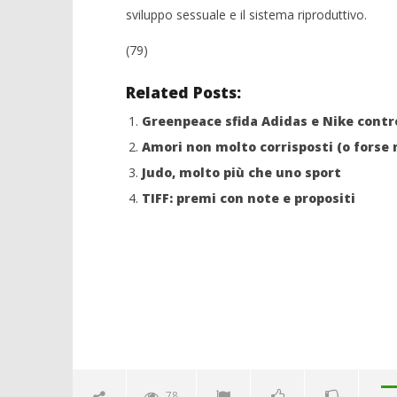
sviluppo sessuale e il sistema riproduttivo.
(79)
Crolla il
Related Posts:
alleanza 
NOW VIEWING
23/08/2011
Greenpeace sfida Adidas e Nike cont
Sostanze tossiche nocive su capi
Redazion
Amori non molto corrisposti (o forse m
abbigliamento di aziende molto
note
Judo, molto più che uno sport
23/08/2011
TIFF: premi con note e propositi
Redazione
78