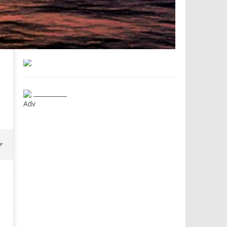
___________
Adv