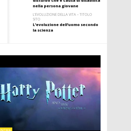
disturbo che è causa di disabilità
nella persona giovane
L’EVOLUZIONE DELLA VITA – TITOLO
SITO
L’evoluzione dell’uomo secondo
la scienza
CINEMA
INEMA