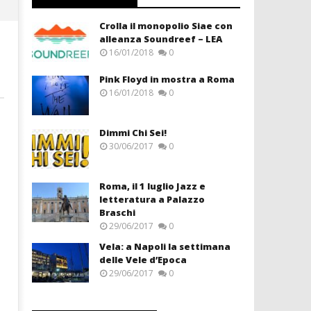
Crolla il monopolio Siae con
alleanza Soundreef – LEA
16/01/2018
0
Pink Floyd in mostra a Roma
16/01/2018
0
Dimmi Chi Sei!
30/06/2017
0
Roma, il 1 luglio Jazz e
letteratura a Palazzo
Braschi
29/06/2017
0
Vela: a Napoli la settimana
delle Vele d’Epoca
29/06/2017
0