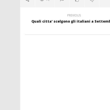
PREVIOUS
Quali citta' scelgono gli italiani a Settem