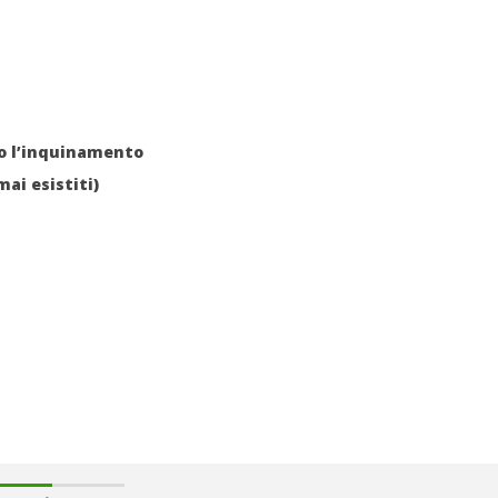
 monopolio Siae con
Pink Floyd in mostra a Roma
Soundreef - LEA
23/08/2011
Redazione
ro l’inquinamento
e
ai esistiti)