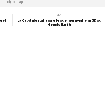
0
0
NEXT
bre?
La Capitale italiana e le sue meraviglie in 3D su
Google Earth