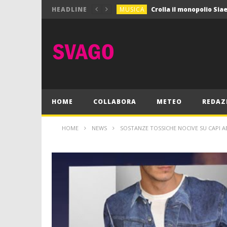
MUSICA
HEADLINE
MUSICA
Pink Floyd in mostra a
GIOCHI
Dimmi Chi Sei!
CULTURA
SPORT
Vela: a Napoli la settim
MUSICA
HOME
COLLABORA
METEO
REDAZ
HOME
NEWS
SOSTANZE TOSSICHE NOCIVE SU CAPI 