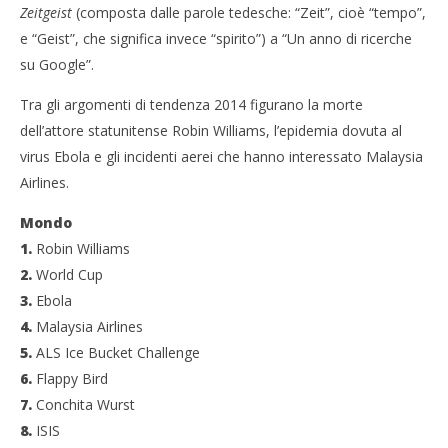
Zeitgeist
(composta dalle parole tedesche: “Zeit”, cioè “tempo”,
e “Geist”, che significa invece “spirito”) a “Un anno di ricerche
su Google”.
Tra gli argomenti di tendenza 2014 figurano la morte
dell’attore statunitense Robin Williams, l’epidemia dovuta al
virus Ebola e gli incidenti aerei che hanno interessato Malaysia
Cro
Airlines.
LE
Mondo
31/
R
1.
Robin Williams
2.
World Cup
3.
Ebola
4.
Malaysia Airlines
5.
ALS Ice Bucket Challenge
6.
Flappy Bird
7.
Conchita Wurst
8.
ISIS