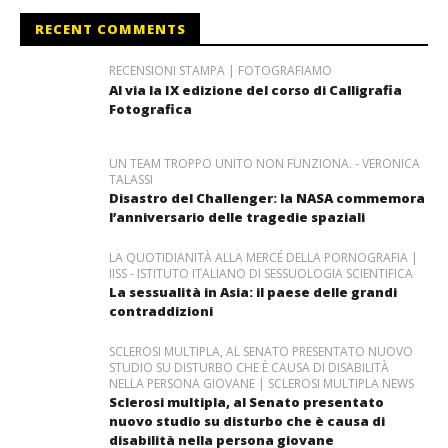
RECENT COMMENTS
RECENSIONI STAMPA | FOTOGRAFIAMO
Al via la IX edizione del corso di Calligrafia
Fotografica
UN TEAM TROPPO UNITO NON FUNZIONA. - VERONICA
TALASSI
Disastro del Challenger: la NASA commemora
l’anniversario delle tragedie spaziali
LA QUOTIDIANITÀ ALLA MERCÉ DELLA PORNOGRAFIA |
IISS - ISTITUTO ITALIANO DI SESSUOLOGIA SCIENTIFICA
La sessualità in Asia: il paese delle grandi
contraddizioni
SCLEROSI MULTIPLA, AL SENATO PRESENTATO NUOVO
STUDIO SU DISTURBO CHE È CAUSA DI DISABILITÀ
NELLA PERSONA GIOVANE | SCLEROSI MULTIPLA NEWS
Sclerosi multipla, al Senato presentato
nuovo studio su disturbo che è causa di
disabilità nella persona giovane