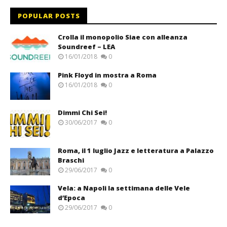
POPULAR POSTS
Crolla il monopolio Siae con alleanza
Soundreef – LEA
16/01/2018
0
Pink Floyd in mostra a Roma
16/01/2018
0
Dimmi Chi Sei!
30/06/2017
0
Roma, il 1 luglio Jazz e letteratura a Palazzo
Braschi
29/06/2017
0
Vela: a Napoli la settimana delle Vele
d’Epoca
29/06/2017
0