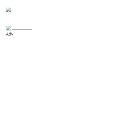
___________
Adv