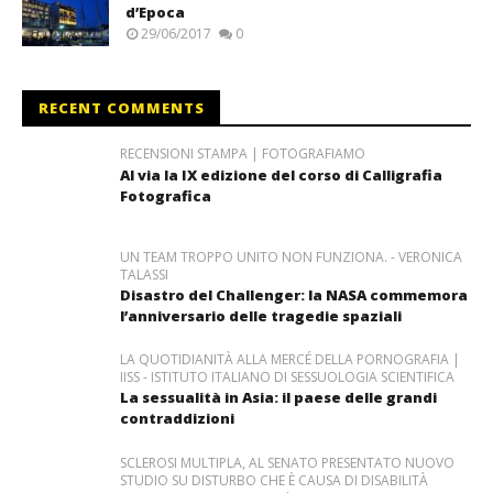
d’Epoca
29/06/2017
0
RECENT COMMENTS
RECENSIONI STAMPA | FOTOGRAFIAMO
Al via la IX edizione del corso di Calligrafia
Fotografica
UN TEAM TROPPO UNITO NON FUNZIONA. - VERONICA
TALASSI
Disastro del Challenger: la NASA commemora
l’anniversario delle tragedie spaziali
LA QUOTIDIANITÀ ALLA MERCÉ DELLA PORNOGRAFIA |
IISS - ISTITUTO ITALIANO DI SESSUOLOGIA SCIENTIFICA
La sessualità in Asia: il paese delle grandi
contraddizioni
SCLEROSI MULTIPLA, AL SENATO PRESENTATO NUOVO
STUDIO SU DISTURBO CHE È CAUSA DI DISABILITÀ