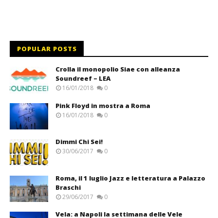
POPULAR POSTS
Crolla il monopolio Siae con alleanza
Soundreef – LEA
16/01/2018
0
Pink Floyd in mostra a Roma
16/01/2018
0
Dimmi Chi Sei!
30/06/2017
0
Roma, il 1 luglio Jazz e letteratura a Palazzo
Braschi
29/06/2017
0
Vela: a Napoli la settimana delle Vele