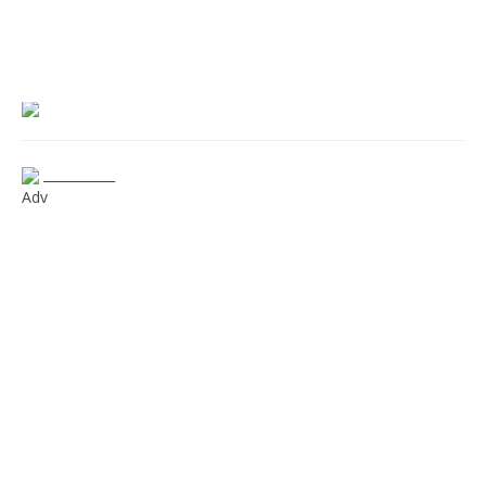
___________
Adv