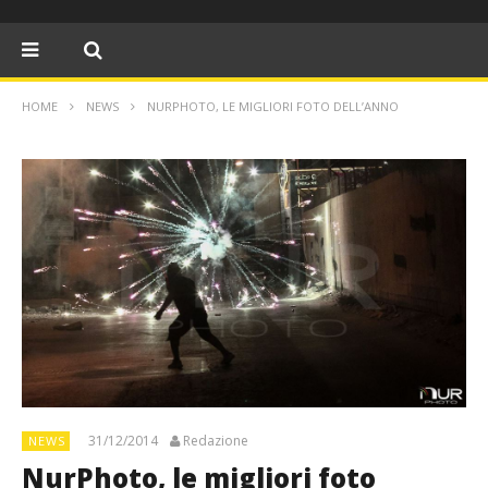
HOME
NEWS
NURPHOTO, LE MIGLIORI FOTO DELL’ANNO
31/12/2014
Redazione
NEWS
NurPhoto, le migliori foto