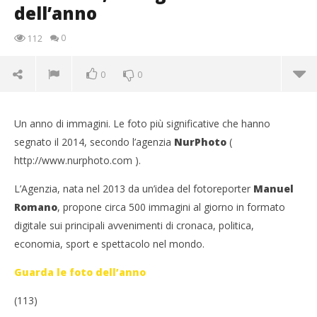
dell’anno
0
112
0
0
Un anno di immagini. Le foto più significative che hanno
segnato il 2014, secondo l’agenzia
NurPhoto
(
http://www.nurphoto.com ).
L’Agenzia, nata nel 2013 da un’idea del fotoreporter
Manuel
Romano
, propone circa 500 immagini al giorno in formato
digitale sui principali avvenimenti di cronaca, politica,
NOW VIEWING
economia, sport e spettacolo nel mondo.
NurPhoto, le migliori foto dell’anno
Guarda le foto dell’anno
31/12/2014
Redazione
(113)
Cro