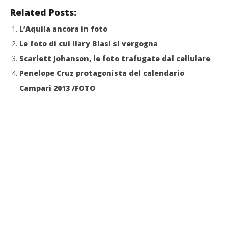
LE
Related Posts:
31/
L’Aquila ancora in foto
R
Le foto di cui Ilary Blasi si vergogna
Scarlett Johanson, le foto trafugate dal cellulare
Penelope Cruz protagonista del calendario
Campari 2013 /FOTO