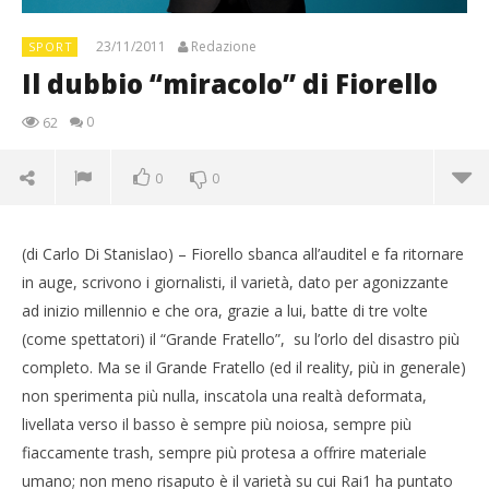
23/11/2011
Redazione
SPORT
Il dubbio “miracolo” di Fiorello
0
62
0
0
(di Carlo Di Stanislao) – Fiorello sbanca all’auditel e fa ritornare
in auge, scrivono i giornalisti, il varietà, dato per agonizzante
ad inizio millennio e che ora, grazie a lui, batte di tre volte
(come spettatori) il “Grande Fratello”, su l’orlo del disastro più
completo. Ma se il Grande Fratello (ed il reality, più in generale)
non sperimenta più nulla, inscatola una realtà deformata,
livellata verso il basso è sempre più noiosa, sempre più
fiaccamente trash, sempre più protesa a offrire materiale
umano; non meno risaputo è il varietà su cui Rai1 ha puntato