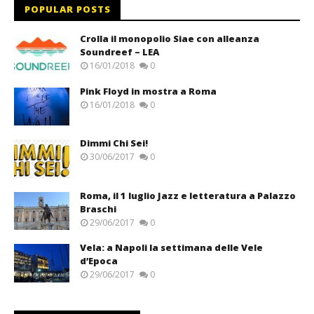
POPULAR POSTS
Crolla il monopolio Siae con alleanza
Soundreef – LEA
16/01/2018
0
Pink Floyd in mostra a Roma
16/01/2018
0
Dimmi Chi Sei!
30/06/2017
0
Roma, il 1 luglio Jazz e letteratura a Palazzo
Braschi
29/06/2017
0
Vela: a Napoli la settimana delle Vele
d’Epoca
29/06/2017
0