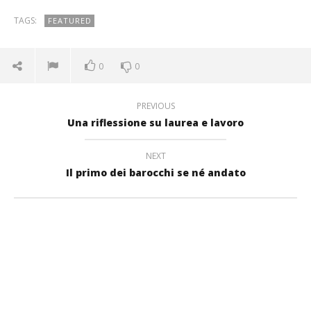
TAGS:
FEATURED
0
0
PREVIOUS
Una riflessione su laurea e lavoro
NEXT
Il primo dei barocchi se né andato