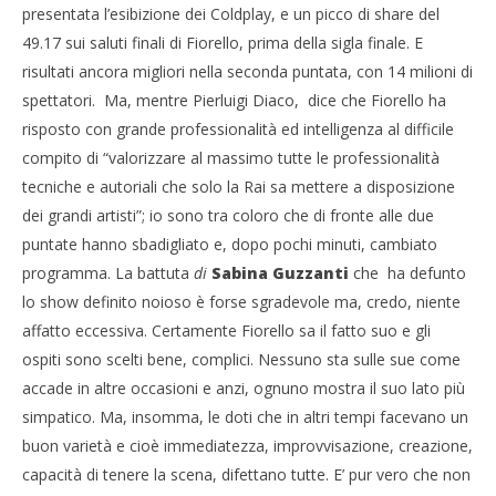
presentata l’esibizione dei Coldplay, e un picco di share del
49.17 sui saluti finali di Fiorello, prima della sigla finale. E
risultati ancora migliori nella seconda puntata, con 14 milioni di
spettatori. Ma, mentre Pierluigi Diaco, dice che Fiorello ha
risposto con grande professionalità ed intelligenza al difficile
compito di “valorizzare al massimo tutte le professionalità
tecniche e autoriali che solo la Rai sa mettere a disposizione
dei grandi artisti”; io sono tra coloro che di fronte alle due
puntate hanno sbadigliato e, dopo pochi minuti, cambiato
programma. La battuta
di
Sabina Guzzanti
che ha defunto
lo show definito noioso è forse sgradevole ma, credo, niente
affatto eccessiva. Certamente Fiorello sa il fatto suo e gli
ospiti sono scelti bene, complici. Nessuno sta sulle sue come
accade in altre occasioni e anzi, ognuno mostra il suo lato più
simpatico. Ma, insomma, le doti che in altri tempi facevano un
buon varietà e cioè immediatezza, improvvisazione, creazione,
capacità di tenere la scena, difettano tutte. E’ pur vero che non