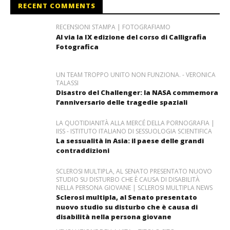
RECENT COMMENTS
RECENSIONI STAMPA | FOTOGRAFIAMO
Al via la IX edizione del corso di Calligrafia
Fotografica
UN TEAM TROPPO UNITO NON FUNZIONA. - VERONICA
TALASSI
Disastro del Challenger: la NASA commemora
l’anniversario delle tragedie spaziali
LA QUOTIDIANITÀ ALLA MERCÉ DELLA PORNOGRAFIA |
IISS - ISTITUTO ITALIANO DI SESSUOLOGIA SCIENTIFICA
La sessualità in Asia: il paese delle grandi
contraddizioni
SCLEROSI MULTIPLA, AL SENATO PRESENTATO NUOVO
STUDIO SU DISTURBO CHE È CAUSA DI DISABILITÀ
NELLA PERSONA GIOVANE | SCLEROSI MULTIPLA NEWS
Sclerosi multipla, al Senato presentato
nuovo studio su disturbo che è causa di
disabilità nella persona giovane