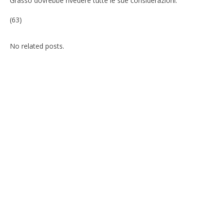
Grasso dovrebbe rivedere tutte le sue considerazioni.
(63)
No related posts.