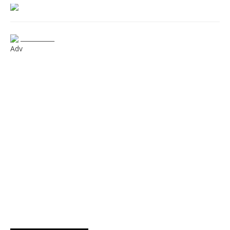
___________
Adv