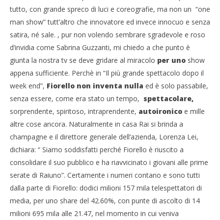
tutto, con grande spreco di luci e coreografie, ma non un “one
NOW VIEWING
man show” tutt’altro che innovatore ed invece innocuo e senza
Cro
Il dubbio “miracolo” di Fiorello
satira, né sale. , pur non volendo sembrare sgradevole e roso
LE
23/11/2011
d’invidia come Sabrina Guzzanti, mi chiedo a che punto è
23/
Redazione
R
giunta la nostra tv se deve gridare al miracolo
per uno
show
appena sufficiente. Perchè in “Il più grande spettacolo dopo il
week end”,
Fiorello
non inventa nulla
ed è solo passabile,
senza essere, come era stato un tempo,
spettacolare
,
sorprendente, spiritoso, intraprendente,
autoironico
e mille
altre cose ancora. Naturalmente in casa Rai si brinda a
champagne e il direttore generale dell’azienda, Lorenza Lei,
dichiara: “ Siamo soddisfatti perché Fiorello è riuscito a
consolidare il suo pubblico e ha riavvicinato i giovani alle prime
serate di Raiuno”. Certamente i numeri contano e sono tutti
dalla parte di Fiorello: dodici milioni 157 mila telespettatori di
media, per uno share del 42.60%, con punte di ascolto di 14
milioni 695 mila alle 21.47, nel momento in cui veniva