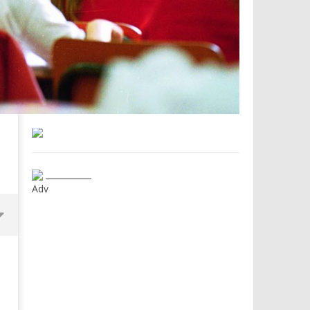
___________
Adv