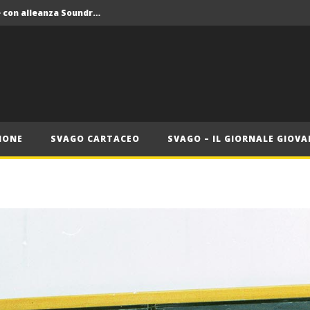
Crolla il monopolio Siae con alleanza Soundreef – LEA
 Roma
Roma, il 1 luglio Jazz e letteratura a Palazzo Braschi
ana delle Vele d’Epoca
Crolla il monopolio Siae con alleanza Soundreef – LEA
IONE
SVAGO CARTACEO
SVAGO – IL GIORNALE GIOVA