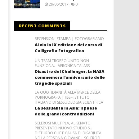
29/06/2017
0
RECENT COMMENTS
RECENSIONI STAMPA | FOTOGRAFIAMO
Al via la IX edizione del corso di
Calligrafia Fotografica
UN TEAM TROPPO UNITO NON
FUNZIONA. - VERONICA TALASSI
Disastro del Challenger: la NASA
commemora l’anniversario delle
tragedie spaziali
LA QUOTIDIANITÀ ALLA MERCÉ DELLA
PORNOGRAFIA | IISS - ISTITUTO
ITALIANO DI SESSUOLOGIA SCIENTIFICA
La sessualità in Asia: il paese
delle grandi contraddizioni
SCLEROSI MULTIPLA, AL SENATO
PRESENTATO NUOVO STUDIO SU
DISTURBO CHE È CAUSA DI DISABILITÀ
NELLA PERSONA GIOVANE | SCLEROSI