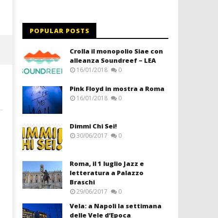
POPULAR POSTS
Crolla il monopolio Siae con
alleanza Soundreef – LEA
16/01/2018
0
Pink Floyd in mostra a Roma
16/01/2018
0
Dimmi Chi Sei!
30/06/2017
0
Roma, il 1 luglio Jazz e
letteratura a Palazzo
Braschi
29/06/2017
0
Vela: a Napoli la settimana
delle Vele d’Epoca