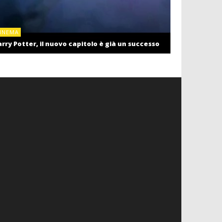
CINEMA
INEMA
Cinema: il r
rry Potter, il nuovo capitolo è già un successo
settembre c