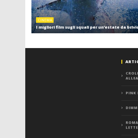
CINEMA
I migliori film sugli squali per un’estate da brivi
ARTI
CROL
ALLE
PINK
DIMMI
ROMA,
LETT