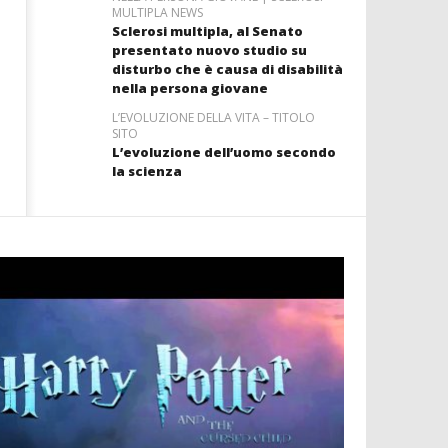
MULTIPLA NEWS
Sclerosi multipla, al Senato
presentato nuovo studio su
disturbo che è causa di disabilità
nella persona giovane
L’EVOLUZIONE DELLA VITA – TITOLO
SITO
L’evoluzione dell’uomo secondo
la scienza