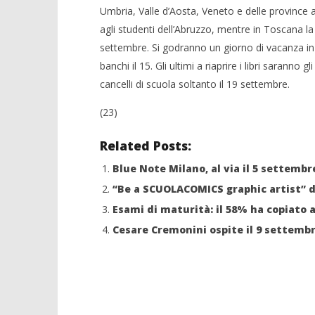
Umbria, Valle d’Aosta, Veneto e delle province
agli studenti dell’Abruzzo, mentre in Toscana l
NOW VIEWING
settembre. Si godranno un giorno di vacanza in p
banchi il 15. Gli ultimi a riaprire i libri sarann
In classe il 12 Settembre
Crolla il
cancelli di scuola soltanto il 19 settembre.
06/07/2011
alleanza 
Redazione
(23)
06/07/2011
Redazion
Related Posts:
Blue Note Milano, al via il 5 settemb
“Be a SCUOLACOMICS graphic artist” da
Esami di maturità: il 58% ha copiato a
Cesare Cremonini ospite il 9 settembre