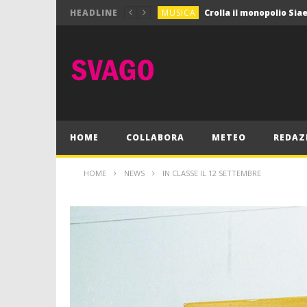
MUSICA
HEADLINE
MUSICA
Pink Floyd in mostra a
GIOCHI
Dimmi Chi Sei!
CULTURA
SPORT
Vela: a Napoli la settim
MUSICA
HOME
COLLABORA
METEO
REDAZ
HOME
NEWS
IN CLASSE IL 12 SETTEMBRE