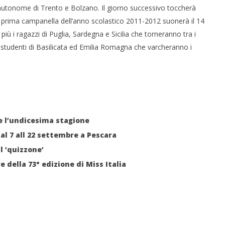
 autonome di Trento e Bolzano. Il giorno successivo toccherà
a prima campanella dell’anno scolastico 2011-2012 suonerà il 14
iù i ragazzi di Puglia, Sardegna e Sicilia che torneranno tra i
o gli studenti di Basilicata ed Emilia Romagna che varcheranno i
 monopolio Siae con
Pink Floyd in mostra a Roma
Soundreef - LEA
06/07/2011
Redazione
e
re l’undicesima stagione
l 7 all 22 settembre a Pescara
l ‘quizzone’
 della 73° edizione di Miss Italia