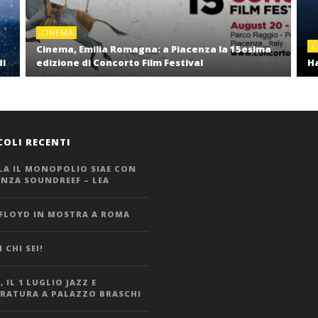
CINEMA
C
Cinema, Emilia Romagna: a Piacenza la 15esima
di
edizione di Concorto Film Festival
Ha
COLI RECENTI
LA IL MONOPOLIO SIAE CON
ANZA SOUNDREEF – LEA
 FLOYD IN MOSTRA A ROMA
 CHI SEI!
 IL 1 LUGLIO JAZZ E
ERATURA A PALAZZO BRASCHI