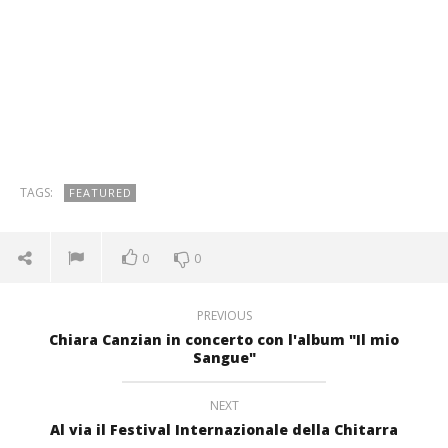
TAGS:
FEATURED
0
0
PREVIOUS
Chiara Canzian in concerto con l'album "Il mio
Sangue"
NEXT
Al via il Festival Internazionale della Chitarra