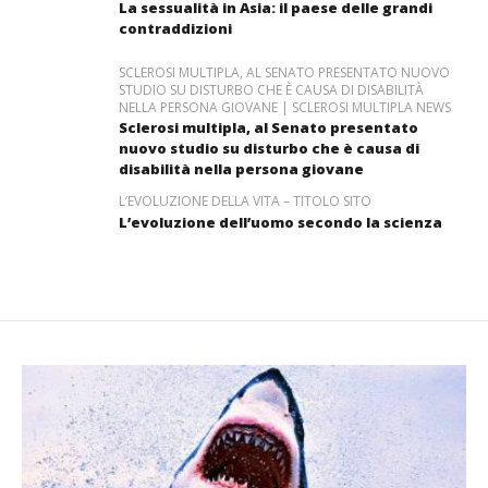
La sessualità in Asia: il paese delle grandi
contraddizioni
SCLEROSI MULTIPLA, AL SENATO PRESENTATO NUOVO
STUDIO SU DISTURBO CHE È CAUSA DI DISABILITÀ
NELLA PERSONA GIOVANE | SCLEROSI MULTIPLA NEWS
Sclerosi multipla, al Senato presentato
nuovo studio su disturbo che è causa di
disabilità nella persona giovane
L’EVOLUZIONE DELLA VITA – TITOLO SITO
L’evoluzione dell’uomo secondo la scienza