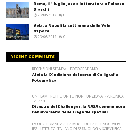
Roma, il 1 luglio Jazz e letteratura a Palazzo
Braschi
29/06/2017
0
Vela: a Napoli la settimana delle Vele
d’Epoca
29/06/2017
0
RECENT COMMENTS
RECENSIONI STAMPA | FOTOGRAFIAMO
Al via la IX edizione del corso di Calligrafia
Fotografica
UN TEAM TROPPO UNITO NON FUNZIONA. - VERONICA
TALASSI
Disastro del Challenger: la NASA commemora
l’anniversario delle tragedie spaziali
LA QUOTIDIANITÀ ALLA MERCÉ DELLA PORNOGRAFIA |
IISS - ISTITUTO ITALIANO DI SESSUOLOGIA SCIENTIFICA