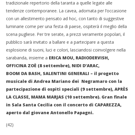
NOW VIEWING
tradizionale repertorio della taranta a quelle legate alle
tendenze contemporanee. La cavea, adornata per l’occasione
La Puglia suona bene, nuova scena musicale
con un allestimento pensato ad hoc, con tanto di suggestive
pugliese
Cro
luminarie come per una festa di paese, ospiterà il meglio della
31/08/2011
LE
Redazione
scena pugliese. Per tre serate, a prezzi veramente popolari, il
31/
R
pubblico sarà invitato a ballare e a partecipare a questa
esplosione di suoni, luci e colori, lasciandosi coinvolgere nella
sarabanda, insieme a
ERICA MOU, RADIODERVISH,
OFFICINA ZOÈ (8 settembre), NIDI D’ARAC,
BOOM
DA
BASH, SALENTINI GENERALI – il progetto
musicale di
Andrea Mariano dei
Negramaro con la
partecipazione di ospiti speciali (9 settembre), APRÈS
LA CLASSE, MAMA MARJAS (10 settembre). Gran finale
in Sala Santa Cecilia con il concerto di CAPAREZZA,
aperto dal giovane Antonello Papagni.
(42)