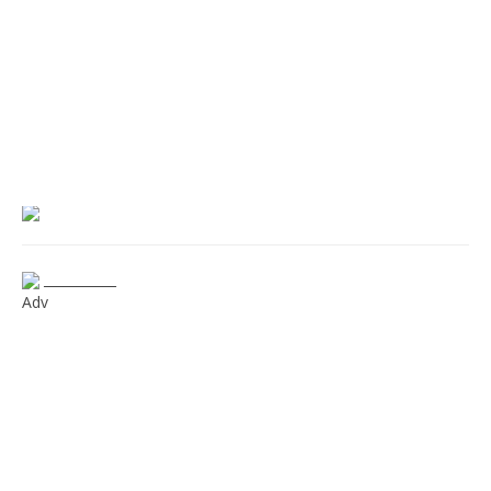
___________
Adv