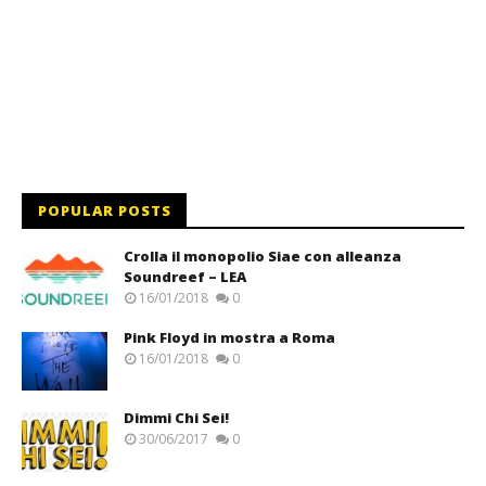
POPULAR POSTS
Crolla il monopolio Siae con alleanza
Soundreef – LEA
16/01/2018
0
Pink Floyd in mostra a Roma
16/01/2018
0
Dimmi Chi Sei!
30/06/2017
0