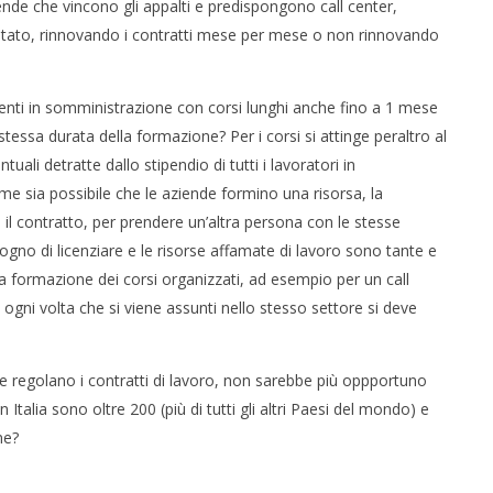
ende che vincono gli appalti e predispongono call center,
imitato, rinnovando i contratti mese per mese o non rinnovando
nti in somministrazione con corsi lunghi anche fino a 1 mese
 stessa durata della formazione? Per i corsi si attinge peraltro al
li detratte dallo stipendio di tutti i lavoratori in
me sia possibile che le aziende formino una risorsa, la
il contratto, per prendere un’altra persona con le stesse
gno di licenziare e le risorse affamate di lavoro sono tante e
la formazione dei corsi organizzati, ad esempio per un call
 ogni volta che si viene assunti nello stesso settore si deve
che regolano i contratti di lavoro, non sarebbe più oppportuno
n Italia sono oltre 200 (più di tutti gli altri Paesi del mondo) e
ne?