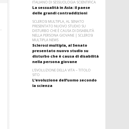
ITALIANO DI SESSUOLOGIA SCIENTIFICA
La sessualità in Asia: il paese
delle grandi contraddizioni
SCLEROSI MULTIPLA, AL SENATO
PRESENTATO NUOVO STUDIO SU
DISTURBO CHE È CAUSA DI DISABILITÀ
NELLA PERSONA GIOVANE | SCLEROSI
MULTIPLA NEWS
Sclerosi multipla, al Senato
presentato nuovo studio su
disturbo che è causa di disabilità
nella persona giovane
L’EVOLUZIONE DELLA VITA – TITOLO
SITO
L’evoluzione dell’uomo secondo
la scienza