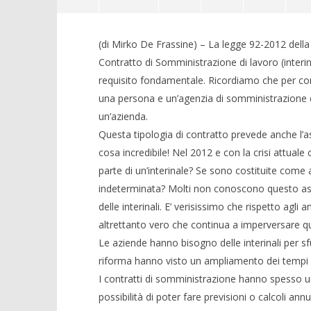
Lavoro interinale, funziona o no?
(di Mirko De Frassine) – La legge 92-2012 del
10/10/2012
Contratto di Somministrazione di lavoro (interi
requisito fondamentale. Ricordiamo che per cont
una persona e un’agenzia di somministrazione 
un’azienda.
Questa tipologia di contratto prevede anche l’
cosa incredibile! Nel 2012 e con la crisi attu
Crolla il
parte di un’interinale? Se sono costituite come
alleanza 
indeterminata? Molti non conoscono questo aspe
10/10/2012
delle interinali. E’ verisissimo che rispetto agli
altrettanto vero che continua a imperversare q
Le aziende hanno bisogno delle interinali per sf
riforma hanno visto un ampliamento dei tempi da r
I contratti di somministrazione hanno spesso u
possibilità di poter fare previsioni o calcoli ann