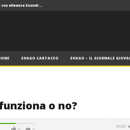
Crolla il monopolio Siae con alleanza Soundreef – LEA
 Roma
Roma, il 1 luglio Jazz e letteratura a Palazzo Braschi
ana delle Vele d’Epoca
Crolla il monopolio Siae con alleanza Soundreef – LEA
IONE
SVAGO CARTACEO
SVAGO – IL GIORNALE GIOVA
 funziona o no?
MORE
0
0