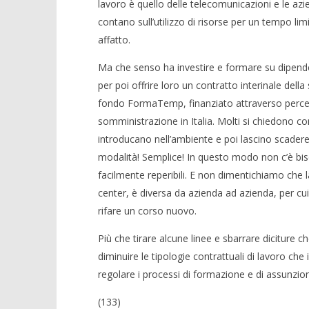
lavoro è quello delle telecomunicazioni e le azi
contano sull’utilizzo di risorse per un tempo l
affatto.
Ma che senso ha investire e formare su dipende
per poi offrire loro un contratto interinale della
fondo FormaTemp, finanziato attraverso percentua
somministrazione in Italia. Molti si chiedono co
introducano nell’ambiente e poi lascino scadere 
modalità! Semplice! In questo modo non c’è biso
facilmente reperibili. E non dimentichiamo che 
center, è diversa da azienda ad azienda, per cui
rifare un corso nuovo.
Più che tirare alcune linee e sbarrare diciture 
diminuire le tipologie contrattuali di lavoro che i
regolare i processi di formazione e di assunzio
(133)