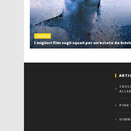
CINEMA
I migliori film sugli squali per un’estate da brivi
ARTI
CROL
ALLE
PINK
DIMMI