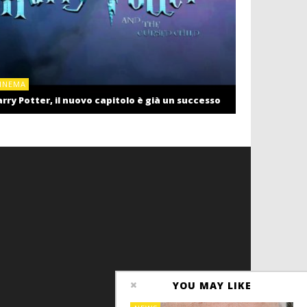
CINEMA
INEMA
Cinema: il r
rry Potter, il nuovo capitolo è già un successo
settembre c
YOU MAY LIKE