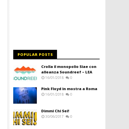
POPULAR POSTS
Crolla il monopolio Siae con
alleanza Soundreef – LEA
16/01/2018
0
Pink Floyd in mostra a Roma
16/01/2018
0
Dimmi Chi Sei!
30/06/2017
0