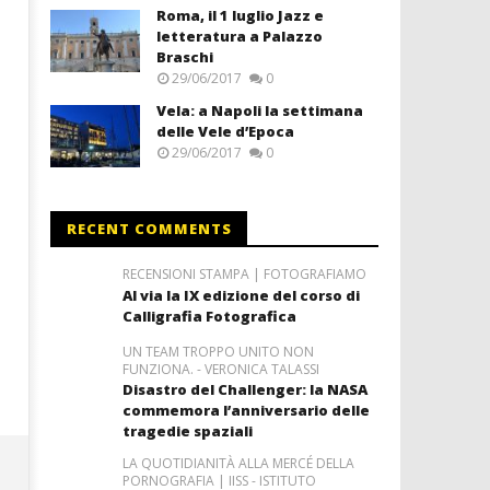
Roma, il 1 luglio Jazz e
letteratura a Palazzo
Braschi
29/06/2017
0
Vela: a Napoli la settimana
delle Vele d’Epoca
29/06/2017
0
RECENT COMMENTS
RECENSIONI STAMPA | FOTOGRAFIAMO
Al via la IX edizione del corso di
Calligrafia Fotografica
UN TEAM TROPPO UNITO NON
FUNZIONA. - VERONICA TALASSI
Disastro del Challenger: la NASA
commemora l’anniversario delle
tragedie spaziali
LA QUOTIDIANITÀ ALLA MERCÉ DELLA
PORNOGRAFIA | IISS - ISTITUTO