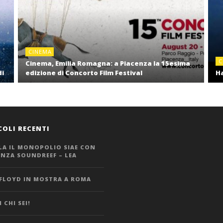
CINEMA
C
Cinema, Emilia Romagna: a Piacenza la 15esima
di
edizione di Concorto Film Festival
Ha
COLI RECENTI
LA IL MONOPOLIO SIAE CON
ANZA SOUNDREEF – LEA
 FLOYD IN MOSTRA A ROMA
 CHI SEI!