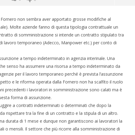
la Fornero non sembra aver apportato grosse modifiche al
nale). Molte aziende fanno di questa tipologia contrattuale un
ratto di somministrazione si intende un contratto stipulato tra
di lavoro temporaneo (Adecco, Manpower etc.) per conto di
assunzione a tempo indeterminato in agenzia interinale. Una
ale che senso ha assumere una risorsa a tempo indeterminato da
 monopolio Siae con
Pink Floyd in mostra a Roma
 agenzie per il lavoro temporaneo perché è prevista l’assunzione
Soundreef - LEA
10/10/2012
tto e le riforma operata dalla Fornero non ha scalfito il ruolo
 anni precedenti i lavoratori in somministrazione sono calati ma è
uesta forma di assunzione.
uggire a contratti indeterminati o determinati che dopo la
ispettare tra la fine di un contratto e la stipula di un altro.
na durata di 1 mese e dunque non garantiscono ai lavoratori la
uali o mensili. Il settore che più ricorre alla somministrazione di