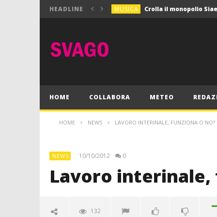
MUSICA
HEADLINE
MUSICA
Pink Floyd in mostra a
GIOCHI
Dimmi Chi Sei!
CULTURA
SPORT
Vela: a Napoli la settim
MUSICA
HOME
COLLABORA
METEO
REDAZ
HOME
NEWS
LAVORO INTERINALE, FUNZIONA O NO?
10/10/2012
0
NEWS
Lavoro interinale,
132