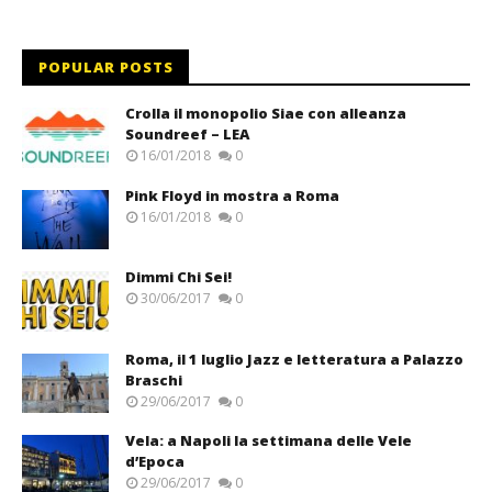
POPULAR POSTS
Crolla il monopolio Siae con alleanza
Soundreef – LEA
16/01/2018
0
Pink Floyd in mostra a Roma
16/01/2018
0
Dimmi Chi Sei!
30/06/2017
0
Roma, il 1 luglio Jazz e letteratura a Palazzo
Braschi
29/06/2017
0
Vela: a Napoli la settimana delle Vele
d’Epoca
29/06/2017
0