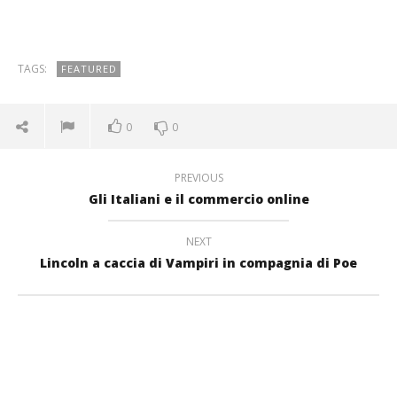
TAGS:
FEATURED
0
0
PREVIOUS
Gli Italiani e il commercio online
NEXT
Lincoln a caccia di Vampiri in compagnia di Poe