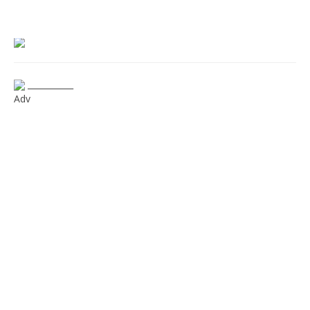
___________
Adv