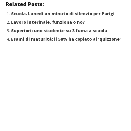
Related Posts:
Scuola, non funziona per colpa dei professori
03/07/2012
Cro
Scuola. Lunedì un minuto di silenzio per Parigi
Redazione
LE
Lavoro interinale, funziona o no?
03/
Superiori: uno studente su 3 fuma a scuola
R
Esami di maturità: il 58% ha copiato al ‘quizzone’