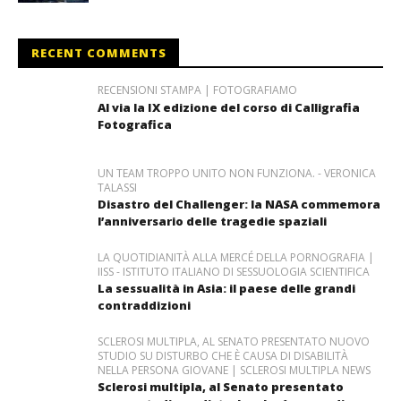
RECENT COMMENTS
RECENSIONI STAMPA | FOTOGRAFIAMO
Al via la IX edizione del corso di Calligrafia
Fotografica
UN TEAM TROPPO UNITO NON FUNZIONA. - VERONICA
TALASSI
Disastro del Challenger: la NASA commemora
l’anniversario delle tragedie spaziali
LA QUOTIDIANITÀ ALLA MERCÉ DELLA PORNOGRAFIA |
IISS - ISTITUTO ITALIANO DI SESSUOLOGIA SCIENTIFICA
La sessualità in Asia: il paese delle grandi
contraddizioni
SCLEROSI MULTIPLA, AL SENATO PRESENTATO NUOVO
STUDIO SU DISTURBO CHE È CAUSA DI DISABILITÀ
NELLA PERSONA GIOVANE | SCLEROSI MULTIPLA NEWS
Sclerosi multipla, al Senato presentato