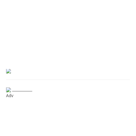
___________
Adv