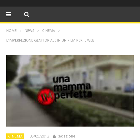
HOME
NEWS
CINEMA
L’IMPERFEZIONE GENITORIALE IN UN FILM PER IL WEB
05/05/2013
Redazione
CINEMA