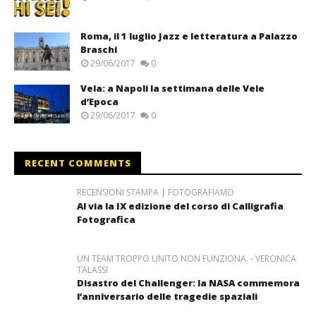
Roma, il 1 luglio Jazz e letteratura a Palazzo
Braschi
29/06/2017
0
Vela: a Napoli la settimana delle Vele
d’Epoca
29/06/2017
0
RECENT COMMENTS
RECENSIONI STAMPA | FOTOGRAFIAMO
Al via la IX edizione del corso di Calligrafia
Fotografica
UN TEAM TROPPO UNITO NON FUNZIONA. - VERONICA
TALASSI
Disastro del Challenger: la NASA commemora
l’anniversario delle tragedie spaziali