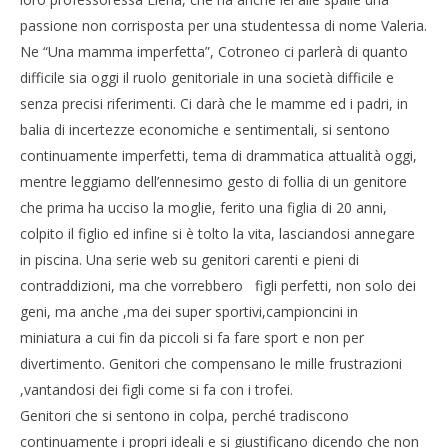
passione non corrisposta per una studentessa di nome Valeria.
Ne “Una mamma imperfetta”, Cotroneo ci parlerà di quanto
difficile sia oggi il ruolo genitoriale in una società difficile e
senza precisi riferimenti. Ci darà che le mamme ed i padri, in
balia di incertezze economiche e sentimentali, si sentono
continuamente imperfetti, tema di drammatica attualità oggi,
mentre leggiamo dell’ennesimo gesto di follia di un genitore
che prima ha ucciso la moglie, ferito una figlia di 20 anni,
colpito il figlio ed infine si è tolto la vita, lasciandosi annegare
in piscina. Una serie web su genitori carenti e pieni di
contraddizioni, ma che vorrebbero figli perfetti, non solo dei
geni, ma anche ,ma dei super sportivi,campioncini in
miniatura a cui fin da piccoli si fa fare sport e non per
divertimento. Genitori che compensano le mille frustrazioni
,vantandosi dei figli come si fa con i trofei.
Genitori che si sentono in colpa, perché tradiscono
continuamente i propri ideali e si giustificano dicendo che non