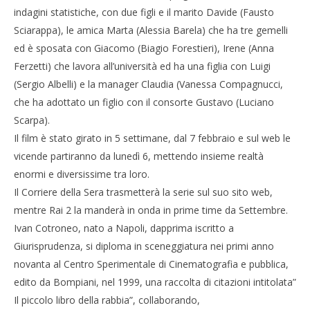
Redazione
indagini statistiche, con due figli e il marito Davide (Fausto
Cro
Sciarappa), le amica Marta (Alessia Barela) che ha tre gemelli
LE
ed è sposata con Giacomo (Biagio Forestieri), Irene (Anna
05/
R
Ferzetti) che lavora all’università ed ha una figlia con Luigi
(Sergio Albelli) e la manager Claudia (Vanessa Compagnucci,
che ha adottato un figlio con il consorte Gustavo (Luciano
Scarpa).
Il film è stato girato in 5 settimane, dal 7 febbraio e sul web le
vicende partiranno da lunedì 6, mettendo insieme realtà
enormi e diversissime tra loro.
Il Corriere della Sera trasmetterà la serie sul suo sito web,
mentre Rai 2 la manderà in onda in prime time da Settembre.
Ivan Cotroneo, nato a Napoli, dapprima iscritto a
Giurisprudenza, si diploma in sceneggiatura nei primi anno
novanta al Centro Sperimentale di Cinematografia e pubblica,
edito da Bompiani, nel 1999, una raccolta di citazioni intitolata”
Il piccolo libro della rabbia”, collaborando,