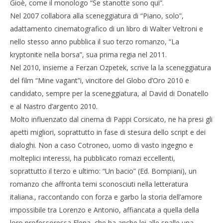
Gioè, come il monologo “Se stanotte sono qui”.
Nel 2007 collabora alla sceneggiatura di “Piano, solo”,
adattamento cinematografico di un libro di Walter Veltroni e
nello stesso anno pubblica il suo terzo romanzo, “La
kryptonite nella borsa”, sua prima regia nel 2011.
Nel 2010, insieme a Ferzan Ozpetek, scrive la la sceneggiatura
del film “Mine vagant”i, vincitore del Globo d’Oro 2010 e
candidato, sempre per la sceneggiatura, al David di Donatello
e al Nastro d’argento 2010.
Molto influenzato dal cinema di Pappi Corsicato, ne ha presi gli
apetti migliori, soprattutto in fase di stesura dello script e dei
dialoghi. Non a caso Cotroneo, uomo di vasto ingegno e
molteplici interessi, ha pubblicato romazi eccellenti,
soprattutto il terzo e ultimo: “Un bacio” (Ed. Bompiani), un
romanzo che affronta temi sconosciuti nella letteratura
italiana., raccontando con forza e garbo la storia dell’amore
impossibile tra Lorenzo e Antonio, affiancata a quella della
loro professoressa Elena, che ha anche lei alle spalle una