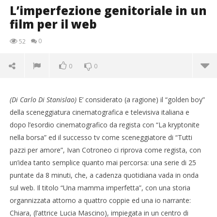
L’imperfezione genitoriale in un
film per il web
0
52
0
0
(Di Carlo Di Stanislao)
E’ considerato (a ragione) il “golden boy”
della sceneggiatura cinematografica e televisiva italiana e
dopo l’esordio cinematografico da regista con “La kryptonite
nella borsa” ed il successo tv come sceneggiatore di “Tutti
pazzi per amore”, Ivan Cotroneo ci riprova come regista, con
un’idea tanto semplice quanto mai percorsa: una serie di 25
puntate da 8 minuti, che, a cadenza quotidiana vada in onda
NOW VIEWING
sul web. Il titolo “Una mamma imperfetta”, con una storia
L’imperfezione genitoriale in un film per il web
organnizzata attorno a quattro coppie ed una io narrante:
05/05/2013
Chiara, (l’attrice Lucia Mascino), impiegata in un centro di