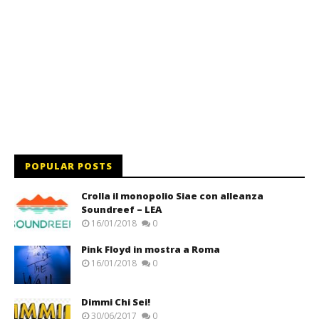
POPULAR POSTS
Crolla il monopolio Siae con alleanza
Soundreef – LEA
16/01/2018
0
Pink Floyd in mostra a Roma
16/01/2018
0
Dimmi Chi Sei!
30/06/2017
0