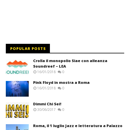
POPULAR POSTS
Crolla il monopolio Siae con alleanza
Soundreef – LEA
16/01/2018
0
Pink Floyd in mostra a Roma
16/01/2018
0
Dimmi Chi Sei!
30/06/2017
0
Roma, il 1 luglio Jazz e letteratura a Palazzo