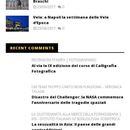
Braschi
29/06/2017
0
Vela: a Napoli la settimana delle Vele
d’Epoca
29/06/2017
0
RECENT COMMENTS
RECENSIONI STAMPA | FOTOGRAFIAMO
Al via la IX edizione del corso di Calligrafia
Fotografica
UN TEAM TROPPO UNITO NON FUNZIONA. - VERONICA
TALASSI
Disastro del Challenger: la NASA commemora
l’anniversario delle tragedie spaziali
LA QUOTIDIANITÀ ALLA MERCÉ DELLA PORNOGRAFIA |
IISS - ISTITUTO ITALIANO DI SESSUOLOGIA SCIENTIFICA
La sessualità in Asia: il paese delle grandi
contraddizioni