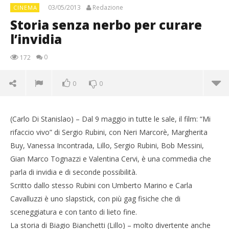
03/05/2013
Redazione
CINEMA
Storia senza nerbo per curare
l’invidia
0
172
0
0
(Carlo Di Stanislao) – Dal 9 maggio in tutte le sale, il film: “Mi
rifaccio vivo” di Sergio Rubini, con Neri Marcorè, Margherita
Buy, Vanessa Incontrada, Lillo, Sergio Rubini, Bob Messini,
Gian Marco Tognazzi e Valentina Cervi, è una commedia che
parla di invidia e di seconde possibilità.
Scritto dallo stesso Rubini con Umberto Marino e Carla
Cavalluzzi è uno slapstick, con più gag fisiche che di
sceneggiatura e con tanto di lieto fine.
NOW VIEWING
La storia di Biagio Bianchetti (Lillo) – molto divertente anche