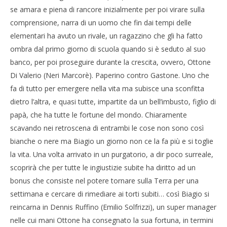
Storia senza nerbo per curare l’invidia
se amara e piena di rancore inizialmente per poi virare sulla
03/05/2013
comprensione, narra di un uomo che fin dai tempi delle
Redazione
Cro
elementari ha avuto un rivale, un ragazzino che gli ha fatto
LE
ombra dal primo giorno di scuola quando si è seduto al suo
03/
R
banco, per poi proseguire durante la crescita, ovvero, Ottone
Di Valerio (Neri Marcorè). Paperino contro Gastone. Uno che
fa di tutto per emergere nella vita ma subisce una sconfitta
dietro l’altra, e quasi tutte, impartite da un bell’imbusto, figlio di
papà, che ha tutte le fortune del mondo. Chiaramente
scavando nei retroscena di entrambi le cose non sono così
bianche o nere ma Biagio un giorno non ce la fa più e si toglie
la vita. Una volta arrivato in un purgatorio, a dir poco surreale,
scoprirà che per tutte le ingiustizie subite ha diritto ad un
bonus che consiste nel potere tornare sulla Terra per una
settimana e cercare di rimediare ai torti subiti… così Biagio si
reincarna in Dennis Ruffino (Emilio Solfrizzi), un super manager
nelle cui mani Ottone ha consegnato la sua fortuna, in termini