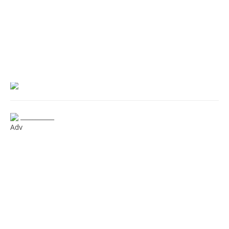
___________
Adv