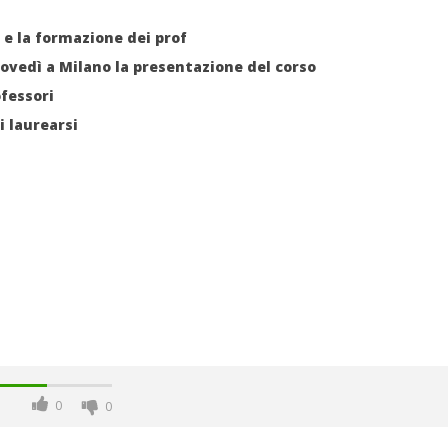
i e la formazione dei prof
ovedì a Milano la presentazione del corso
ofessori
i laurearsi
0
0