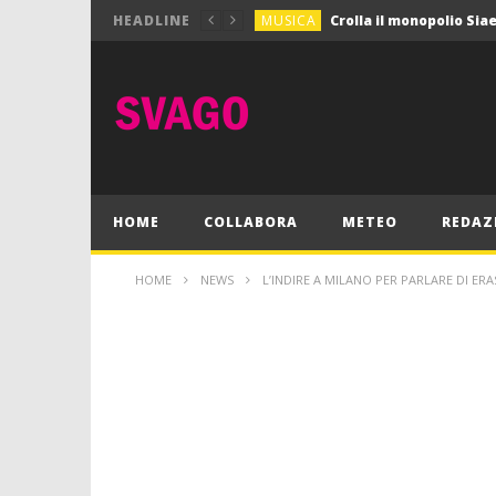
MUSICA
HEADLINE
MUSICA
Pink Floyd in mostra a
GIOCHI
Dimmi Chi Sei!
CULTURA
SPORT
Vela: a Napoli la settim
MUSICA
HOME
COLLABORA
METEO
REDAZ
HOME
NEWS
L’INDIRE A MILANO PER PARLARE DI ER