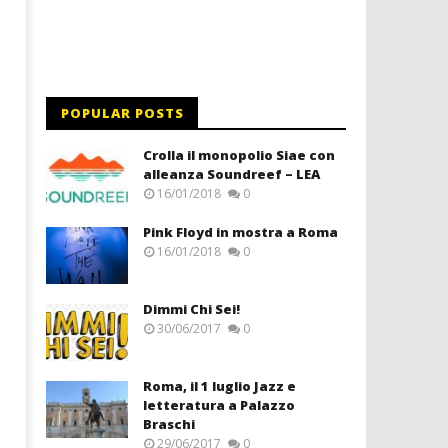
POPULAR POSTS
Crolla il monopolio Siae con
alleanza Soundreef – LEA
16/01/2018
0
Pink Floyd in mostra a Roma
16/01/2018
0
Dimmi Chi Sei!
30/06/2017
0
Roma, il 1 luglio Jazz e
letteratura a Palazzo
Braschi
29/06/2017
0