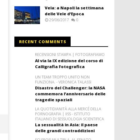
Vela: a Napoli la settimana
delle Vele d’Epoca
29/06/2017
0
RECENT COMMENTS
RECENSIONI STAMPA | FOTOGRAFIAMO
Al via la IX edizione del corso di
Calligrafia Fotografica
UN TEAM TROPPO UNITO NON
FUNZIONA. - VERONICA TALASSI
Disastro del Challenger: la NASA
commemora l’anniversario delle
tragedie spaziali
LA QUOTIDIANITÀ ALLA MERCÉ DELLA
PORNOGRAFIA | IISS - ISTITUTO
ITALIANO DI SESSUOLOGIA SCIENTIFICA
La sessualità in Asia: il paese
delle grandi contraddizioni
SCLEROSI MULTIPLA, AL SENATO