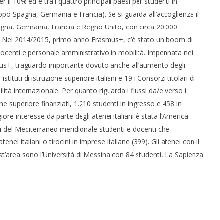
 il 10% ed è tra i quattro principali paesi per studenti in
po Spagna, Germania e Francia). Se si guarda all’accoglienza il
gna, Germania, Francia e Regno Unito, con circa 20.000
ità. Nel 2014/2015, primo anno Erasmus+, c’è stato un boom di
docenti e personale amministrativo in mobilità. Impennata nei
smus+, traguardo importante dovuto anche all’aumento degli
istituti di istruzione superiore italiani e 19 i Consorzi titolari di
ità internazionale. Per quanto riguarda i flussi da/e verso i
one superiore finanziati, 1.210 studenti in ingresso e 458 in
re interesse da parte degli atenei italiani è stata l’America
i del Mediterraneo meridionale studenti e docenti che
nei italiani o tirocini in imprese italiane (399). Gli atenei con il
t’area sono l’Università di Messina con 84 studenti, La Sapienza