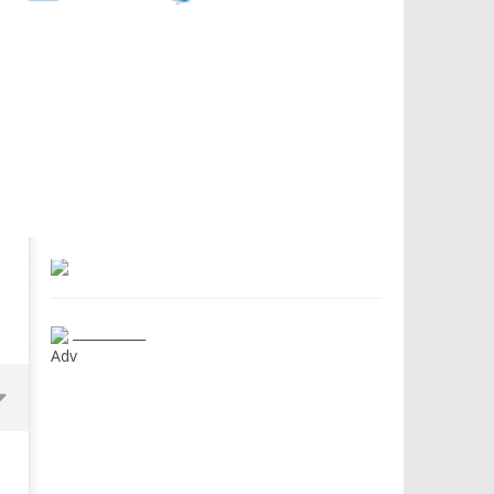
___________
Adv