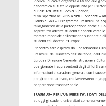
Ricerca Educativa organizza a Milano due giorn
panoramica su tutte le opportunità per il settor
di Belle Arti, Istituti Tecnici Superiori).
“Con l’apertura nel 2015 a tutti i Continenti – 
Flaminio Galli – il Programma Erasmus+ ha acqu
l’allargamento della partecipazione anche ai Pae
NOW VIEWING
soprattutto attrarre studenti e docenti verso l
mercato mondiale dell’istruzione superiore e allo
L’Indire a Milano per parlare di
Crolla il
studenti ed i docenti d’Europa”.
Erasmus+
alleanza 
L’incontro sarà ospitato dal Conservatorio Gius
03/12/2015
03/12/2015
Erasmus+ del Ministero dell’Istruzione, dell’Uni
letizia
letizia
Europea Direzione Generale Istruzione e Cultura 
due giornate i rappresentanti degli Uffici Erasmu
informazioni di carattere generale con il suppor
per gli addetti ai lavori, che lavoreranno in grupp
cooperazione transnazionale.
ERASMUS+ PER L’UNIVERSITA’: I DATI DE
ad oggi gli studenti universitari complessivamen