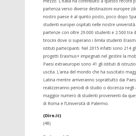
mezzo. L’Italia ha contribuito a questo record per
partenza verso diverse destinazioni europee (do
nostro paese è al quinto posto, poco dopo Spa
studenti europei ospitati nelle nostre univers
partenze con oltre 29.000 studenti e 2.500 tra 
tirocini dove si superano i 6mila studenti Era
istituti partecipanti. Nel 2015 infatti sono 214 gli 
progetti Erasmus+ impegnati nel gestire la mobil
Paesi extraeuropei sono 41 gli istituti di istruzi
uscita. L’area del mondo che ha suscitato maggio
Latina mentre arriveranno soprattutto dai Paes
realizzeranno periodi di studio o docenza negli ate
maggior numero di studenti provenienti da ques
di Roma e l’Università di Palermo.
(Dire.it)
(48)