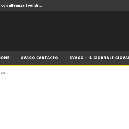
Crolla il monopolio Siae con alleanza Soundreef – LEA
 Roma
Roma, il 1 luglio Jazz e letteratura a Palazzo Braschi
ana delle Vele d’Epoca
Crolla il monopolio Siae con alleanza Soundreef – LEA
IONE
SVAGO CARTACEO
SVAGO – IL GIORNALE GIOVA
ASMUS+