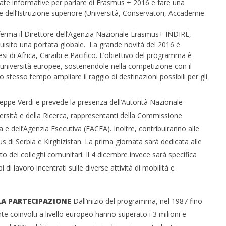
ate informative per parlare di Erasmus + 2016 e fare una
e dell’Istruzione superiore (Università, Conservatori, Accademie
afferma il Direttore dell’Agenzia Nazionale Erasmus+ INDIRE,
isito una portata globale. La grande novità del 2016 è
si di Africa, Caraibi e Pacifico. L’obiettivo del programma è
e università europee, sostenendole nella competizione con il
 stesso tempo ampliare il raggio di destinazioni possibili per gli
 monopolio Siae con
Pink Floyd in mostra a Roma
Soundreef - LEA
03/12/2015
eppe Verdi e prevede la presenza dell’Autorità Nazionale
letizia
versità e della Ricerca, rappresentanti della Commissione
e dell’Agenzia Esecutiva (EACEA). Inoltre, contribuiranno alle
s di Serbia e Kirghizistan. La prima giornata sarà dedicata alle
to dei colleghi comunitari. Il 4 dicembre invece sarà specifica
i di lavoro incentrati sulle diverse attività di mobilità e
LLA PARTECIPAZIONE
Dall’inizio del programma, nel 1987 fino
te coinvolti a livello europeo hanno superato i 3 milioni e