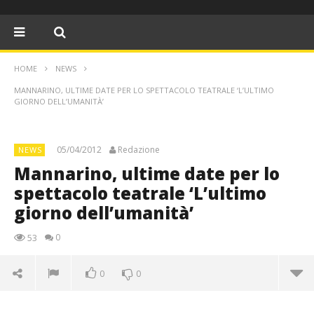
HOME
NEWS
MANNARINO, ULTIME DATE PER LO SPETTACOLO TEATRALE ‘L’ULTIMO
GIORNO DELL’UMANITÀ’
05/04/2012
Redazione
NEWS
Mannarino, ultime date per lo
spettacolo teatrale ‘L’ultimo
giorno dell’umanità’
0
53
0
0
Mannarino, ultime date per lo spettacolo teatrale