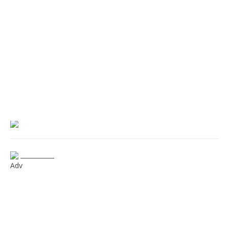
___________
Adv