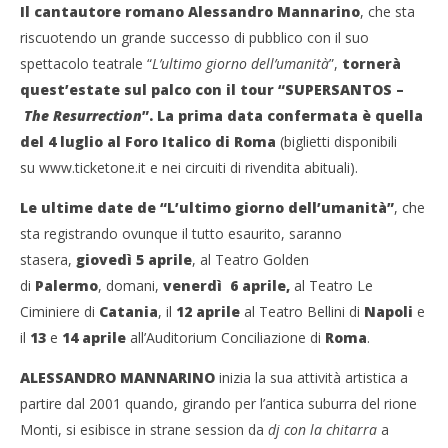
‘L’ultimo giorno dell’umanità’
Il cantautore romano Alessandro Mannarino
, che sta
05/04/2012
riscuotendo un grande successo di pubblico con il suo
Redazione
spettacolo teatrale “
L’ultimo giorno dell’umanità
”,
tornerà
quest’estate sul palco con il tour “SUPERSANTOS –
The Resurrection
”.
La prima data confermata è quella
del 4 luglio al Foro Italico di Roma
(biglietti disponibili
su www.ticketone.it e nei circuiti di rivendita abituali).
Le ultime date de “L’ultimo giorno dell’umanità”
, che
sta registrando ovunque il tutto esaurito, saranno
stasera,
giovedì 5 aprile
, al Teatro Golden
Cro
di
Palermo
, domani,
venerdì 6 aprile,
al Teatro Le
LE
Ciminiere di
Catania
, il
12 aprile
al Teatro Bellini di
Napoli
e
05/
il
13
e
14 aprile
all’Auditorium Conciliazione di
Roma
.
R
ALESSANDRO MANNARINO
inizia la sua attività artistica a
partire dal 2001 quando, girando per l’antica suburra del rione
Monti, si esibisce in strane session da
dj con la chitarra
a