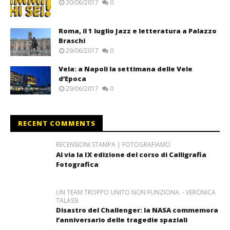
30/06/2017
0
Roma, il 1 luglio Jazz e letteratura a Palazzo
Braschi
29/06/2017
0
Vela: a Napoli la settimana delle Vele
d’Epoca
29/06/2017
0
RECENT COMMENTS
RECENSIONI STAMPA | FOTOGRAFIAMO
Al via la IX edizione del corso di Calligrafia
Fotografica
UN TEAM TROPPO UNITO NON FUNZIONA. - VERONICA
TALASSI
Disastro del Challenger: la NASA commemora
l’anniversario delle tragedie spaziali