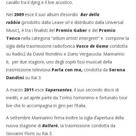
cavallo tra il djing e il live acustico.
Nel
2009
esce il suo album d’esordio
Bar della
rabbia
(prodotto dalla Leave srl e distribuito dalla Universal
Music), è tra i finalisti del
Premio Gaber
e del
Premio
Tenco
nella categoria “
album artisti emergenti
” e compone la
sigla della trasmissione radiofonica
Vasco de Gama
condotta
su Radio2 da David Riondino e Dario Vergassola. Mannarino
è, per due stagioni, uno degli ospiti fissi musicali della
trasmissione televisiva
Parla con me,
condotta da
Serena
Dandini
su Rai 3.
A marzo
2011
esce
Supersantos
, il suo secondo disco di
inediti, e ad aprile parte da Torino l’omonimo e fortunato tour
live che lo accompagna in giro per l’Italia.
A settembre Mannarino firma inoltre la sigla d’apertura della
nuova stagione di
Ballarò
, la trasmissione condotta da
Giovanni Floris su Rai 3.