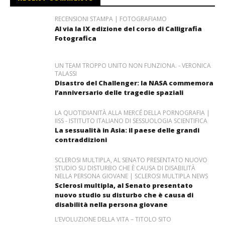
RECENSIONI STAMPA | FOTOGRAFIAMO
Al via la IX edizione del corso di Calligrafia
Fotografica
UN TEAM TROPPO UNITO NON FUNZIONA. - VERONICA
TALASSI
Disastro del Challenger: la NASA commemora
l’anniversario delle tragedie spaziali
LA QUOTIDIANITÀ ALLA MERCÉ DELLA PORNOGRAFIA |
IISS - ISTITUTO ITALIANO DI SESSUOLOGIA SCIENTIFICA
La sessualità in Asia: il paese delle grandi
contraddizioni
SCLEROSI MULTIPLA, AL SENATO PRESENTATO NUOVO
STUDIO SU DISTURBO CHE È CAUSA DI DISABILITÀ
NELLA PERSONA GIOVANE | SCLEROSI MULTIPLA NEWS
Sclerosi multipla, al Senato presentato
nuovo studio su disturbo che è causa di
disabilità nella persona giovane
L’EVOLUZIONE DELLA VITA – TITOLO SITO