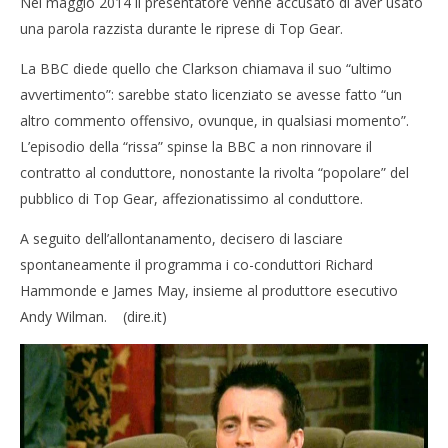
Nel maggio 2014 il presentatore venne accusato di aver usato
una parola razzista durante le riprese di Top Gear.
La BBC diede quello che Clarkson chiamava il suo “ultimo
avvertimento”: sarebbe stato licenziato se avesse fatto “un
altro commento offensivo, ovunque, in qualsiasi momento”.
L’episodio della “rissa” spinse la BBC a non rinnovare il
contratto al conduttore, nonostante la rivolta “popolare” del
pubblico di Top Gear, affezionatissimo al conduttore.
A seguito dell’allontanamento, decisero di lasciare
spontaneamente il programma i co-conduttori Richard
Hammonde e James May, insieme al produttore esecutivo
Andy Wilman. (dire.it)