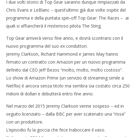
I due volti storici di Top Gear saranno dunque rimpiazzati da
NOW VIEWING
Chris Evans e LeBlanc – quest’ultimo già due volte ospite del
Matt LeBlanc, da Friends a conduttore di Top Gear
Cro
programma e della puntata spin-off Top Gear: The Races – ai
LE
05/02/2016
quali si affiancherà il misterioso pilota The Sting.
letizia
05/
l
Top Gear arriverà verso fine anno, e dovrà scontrarsi con il
nuovo programma del suo ex conduttori.
Jeremy Clarkson, Richard Hammond e James May hanno
firmato un contratto con Amazon per un nuovo programma
definito dal CEO Jeff Bezos “molto, molto, molto costoso”.
Lo show di Amazon Prime (un servizio di streaming simile a
Netflix) è ancora senza titolo ma sembra sia costato circa 250
milioni di dollari e debutterà entro fine anno.
Nel marzo del 2015 Jeremy Clarkson venne sospeso – ed in
seguito licenziato – dalla BBC per aver scatenato una “rissa”
con un produttore.
L’episodio fu la goccia che fece traboccare il vaso.