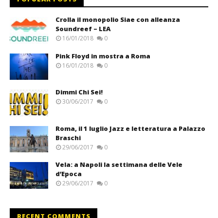
Crolla il monopolio Siae con alleanza
Soundreef – LEA
16/01/2018
0
Pink Floyd in mostra a Roma
16/01/2018
0
Dimmi Chi Sei!
30/06/2017
0
Roma, il 1 luglio Jazz e letteratura a Palazzo
Braschi
29/06/2017
0
Vela: a Napoli la settimana delle Vele
d’Epoca
29/06/2017
0
RECENT COMMENTS