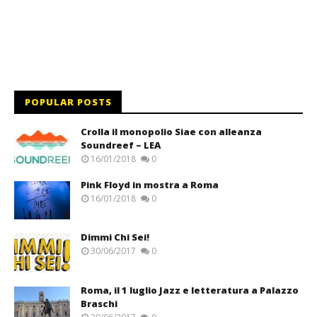
POPULAR POSTS
Crolla il monopolio Siae con alleanza
Soundreef – LEA
16/01/2018
0
Pink Floyd in mostra a Roma
16/01/2018
0
Dimmi Chi Sei!
30/06/2017
0
Roma, il 1 luglio Jazz e letteratura a Palazzo
Braschi