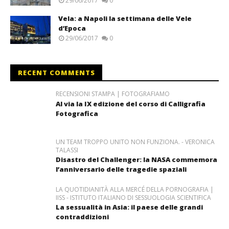
29/06/2017
0
Vela: a Napoli la settimana delle Vele
d’Epoca
29/06/2017
0
RECENT COMMENTS
RECENSIONI STAMPA | FOTOGRAFIAMO
Al via la IX edizione del corso di Calligrafia
Fotografica
UN TEAM TROPPO UNITO NON FUNZIONA. - VERONICA
TALASSI
Disastro del Challenger: la NASA commemora
l’anniversario delle tragedie spaziali
LA QUOTIDIANITÀ ALLA MERCÉ DELLA PORNOGRAFIA |
IISS - ISTITUTO ITALIANO DI SESSUOLOGIA SCIENTIFICA
La sessualità in Asia: il paese delle grandi
contraddizioni