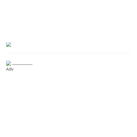
___________
Adv