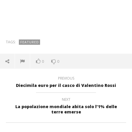
TAGS:
FEATURED
0
0
PREVIOUS
Diecimila euro per il casco di Valentino Rossi
NEXT
La popolazione mondiale abita solo l’1% delle
terre emerse