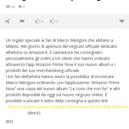
0
82
0
0
Un regalo speciale ai fan di Marco Mengoni che abitano a
Milano. Nel giorno di apertura del negozio ufficiale dedicato
all’artista su Amazon.it, il cantautore ha consegnato
personalmente gli ordini a tre clienti che hanno ordinato
attraverso l’app Amazon Prime Now il suo nuovo album e i
prodotti del suo merchandising ufficiale.
I tre fan dell’artista hanno avuto la possibilita’ di incontrare
Marco Mengoni ordinando con l’applicazione “Amazon Prime
Now” una copia del nuovo album “Le cose che non ho” e altri
prodotti disponibili da oggi sul nuovo negozio online. È
possibile scaricare il video della consegna a questo link
https://s3.amazonaws.com/iprs/files/videos/20161/MM_Amazo
NOW VIEWING
(dire.it)
Mengoni corriere per un giorno
Cro
(83)
LE
13/01/2016