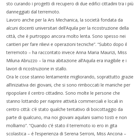
sto curando i progetti di recupero di due edifici cittadini tra i più
NOW VIEWING
danneggiati dal terremoto.
Lavoro anche per la Ars Mechanica, la società fondata da
Miss Italia, ragazze abruzzesi raccontano il
alcuni docenti universitari dell’Aquila per la ricostruzione della
terremoto aquilano
Cro
città, che è purtroppo ancora molto lenta. Sono spesso nei
29/08/2011
LE
Redazione
cantieri per fare rilievi e operazioni tecniche”. “Subito dopo il
29/
R
terremoto – ha raccontato invece Anna Maria Maurizi, Miss
Miluna Abruzzo – la mia abitazione all’Aquila era inagibile e i
lavori di ricostruzione in stallo.
Ora le cose stanno lentamente migliorando, soprattutto grazie
all’iniziativa dei giovani, che si sono rimboccati le maniche per
ripopolare il centro cittadino. Sono molte le persone che
stanno lottando per riaprire attività commerciali e locali in
centro città: c’é stato qualche tentativo di boicottaggio da
parte di qualcuno, ma noi giovani aquilani siamo tosti e non
molliamo”. “Quando c’é stato il terremoto io ero in gita
scolastica – é l’esperienza di Serena Serroni, Miss Ancona –