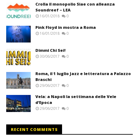
Crolla il monopolio Siae con alleanza
Soundreef – LEA
16/01/2018
0
Pink Floyd in mostra a Roma
16/01/2018
0
Dimmi Chi Sei!
30/06/2017
0
Roma, il 1 luglio Jazz e letteratura a Palazzo
Braschi
29/06/2017
0
Vela: a Napoli la settimana delle Vele
d’Epoca
29/06/2017
0
RECENT COMMENTS