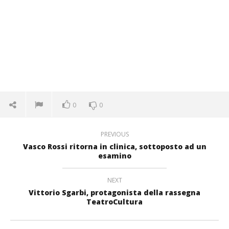
0
0
PREVIOUS
Vasco Rossi ritorna in clinica, sottoposto ad un
esamino
NEXT
Vittorio Sgarbi, protagonista della rassegna
TeatroCultura