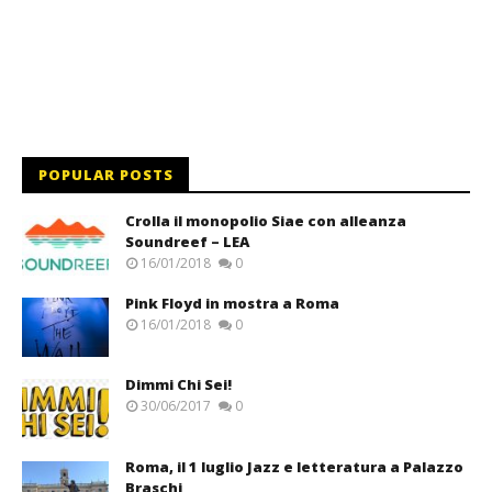
POPULAR POSTS
Crolla il monopolio Siae con alleanza
Soundreef – LEA
16/01/2018
0
Pink Floyd in mostra a Roma
16/01/2018
0
Dimmi Chi Sei!
30/06/2017
0
Roma, il 1 luglio Jazz e letteratura a Palazzo
Braschi