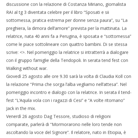
discussione con la relazione di Costanza Miriano, giornalista
RAI al tg 3 diventata celebre per il libro “Sposati e sii
sottomessa, pratica estrema per donne senza paura”, su “La
preghiera, la dimora dell’amore” prevista per la mattinata. La
relatrice, nata 40 anni fa a Perugina, è sposata e “sottomessa”
come le piace sottolineare con quattro bambini. Di se stessa
scrive: <
>. Nel pomeriggio la relatrice si intratterrà a dialogare
con il gruppo famiglie della Tendopoli. In serata tend fest con
Walking without war.
Giovedì 25 agosto alle ore 9.30 sarà la volta di Claudia Koll con
la relazione “Prima che sorga l’alba vegliamo nell’attesa”. Nel
pomeriggio incontro e dialogo con la relatrice. In serata il tend-
fest “L’Aquila vola con i ragazzi di Cesi” e “A volte ritornano”
Jack in the mix.
Venerdì 26 agosto Dag Tessore, studioso di religioni
comparate, parlerà di “Mormorarono nelle loro tende non
ascoltando la voce del Signore”. Il relatore, nato in Etiopia, è