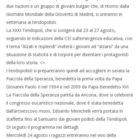
due nazioni e un gruppo di giovani bulgari che, di ritorno dalla
Giornata Mondiale della Gioventù di Madrid, si uniranno in
settimana ai tendopolisti.
La XXXI Tendopoli, che si svolgerà dal 23 al 27 agosto,
NOW VIEWING
seguendo le indicazioni della CEI sull’emergenza educativa, con
Cro
Prende avvio martedì pomeriggio la XXXI Tendopoli
il tema “Alzati e risplendi” inviterà i giovani ad “alzarsi” da una
LE
di San Gabriele
situazione di staticità e di torpore per diventare i protagonisti
21/
21/08/2011
R
Redazione
della loro storia. <
>.
I tendopolisti si prepareranno quindi ad accogliere in serata la
Fiaccola della Speranza, benedetta la prima volta da Papa
Giovanni Paolo II nel 1994 e nel 2009 da Papa Benedetto XVI.
La Fiaccola della Speranza partita da Ancona, dove si celebrerà
il congresso eucaristico nazionale, dove è stata benedetta
dall’arcivescovo mons. Edoardo Menichelli verrà portata in
staffetta fino al Santuario dai giovani podisti della Tendopoli.
Di seguito il programma nei dettagli.
Mercoledì 24 agosto i ragazzi entreranno nel vivo della