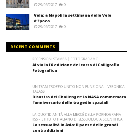
29/06/2017
0
Vela: a Napoli la settimana delle Vele
d’Epoca
29/06/2017
0
RECENT COMMENTS
RECENSIONI STAMPA | FOTOGRAFIAMO
Al via la IX edizione del corso di Calligrafia
Fotografica
UN TEAM TROPPO UNITO NON FUNZIONA. - VERONICA
TALASSI
Disastro del Challenger: la NASA commemora
l’anniversario delle tragedie spaziali
LA QUOTIDIANITÀ ALLA MERCÉ DELLA PORNOGRAFIA |
IISS - ISTITUTO ITALIANO DI SESSUOLOGIA SCIENTIFICA
La sessualità in Asia: il paese delle grandi
contraddizioni