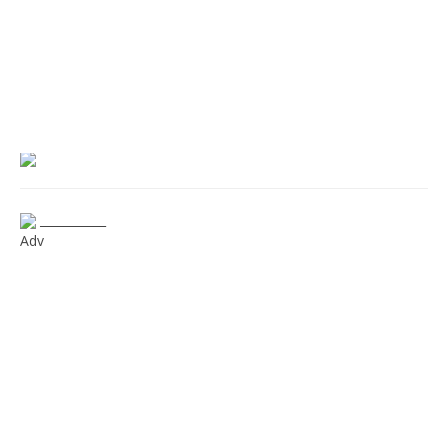
___________
Adv