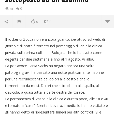
0
41
0
0
Il rocker di Zocca non è ancora guarito, iperattivo sul web, di
giorno e di notte è tornato nel pomeriggio di ieri alla clinica
privata sulla prima collina di Bologna che lo ha avuto come
degente per due settimane e fino all’1 agosto, Villalba.
La portavoce Tania Sachs ha negato ancora una volta
NOW VIEWING
patologie gravi, ha passato una notte praticamente insonne
per una recrudescenza dei dolori alla costola che lo
Vasco Rossi ritorna in clinica, sottoposto ad un
esamino
tormentano da mesi. Dolori che si irradiano alla spalla, alla
21/08/2011
clavicola, a quasi tutta la parte destra del torace.
Redazione
La permanenza di Vasco alla clinica è durata poco, alle 18 e 40
è tornato a “casa”. Niente ricovero: i medici lo hanno visitato e
Cro
gli hanno detto di ripresentarsi lunedì per altri controlli. Si è
LE