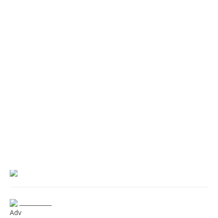
___________
Adv