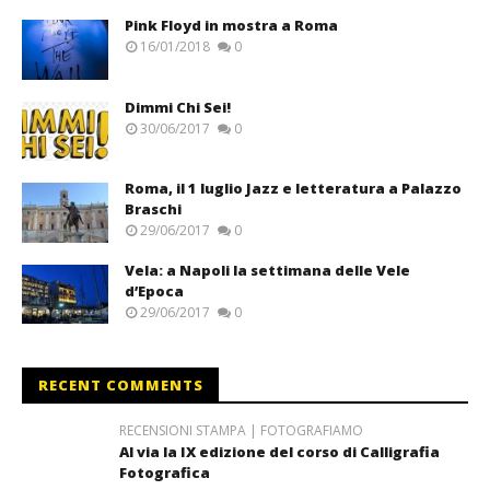
Pink Floyd in mostra a Roma
16/01/2018
0
Dimmi Chi Sei!
30/06/2017
0
Roma, il 1 luglio Jazz e letteratura a Palazzo
Braschi
29/06/2017
0
Vela: a Napoli la settimana delle Vele
d’Epoca
29/06/2017
0
RECENT COMMENTS
RECENSIONI STAMPA | FOTOGRAFIAMO
Al via la IX edizione del corso di Calligrafia
Fotografica