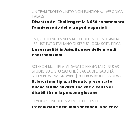
UN TEAM TROPPO UNITO NON FUNZIONA. - VERONICA
TALASSI
Disastro del Challenger: la NASA commemora
l’anniversario delle tragedie spaziali
LA QUOTIDIANITÀ ALLA MERCÉ DELLA PORNOGRAFIA |
IISS - ISTITUTO ITALIANO DI SESSUOLOGIA SCIENTIFICA
La sessualità in Asia: il paese delle grandi
contraddizioni
SCLEROSI MULTIPLA, AL SENATO PRESENTATO NUOVO
STUDIO SU DISTURBO CHE È CAUSA DI DISABILITÀ
NELLA PERSONA GIOVANE | SCLEROSI MULTIPLA NEWS
Sclerosi multipla, al Senato presentato
nuovo studio su disturbo che è causa di
disabilità nella persona giovane
L’EVOLUZIONE DELLA VITA – TITOLO SITO
L’evoluzione dell’uomo secondo la scienza