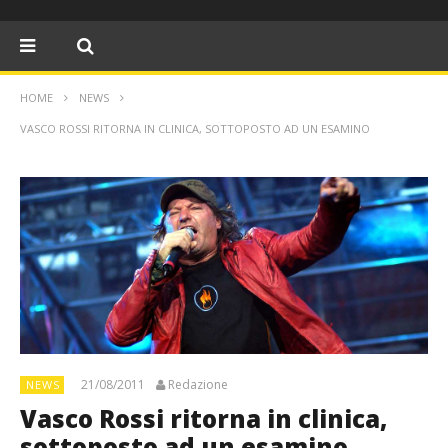
HOME
NEWS
VASCO ROSSI RITORNA IN CLINICA, SOTTOPOSTO AD UN ESAMINO
21/08/2011
Redazione
NEWS
Vasco Rossi ritorna in clinica,
sottoposto ad un esamino