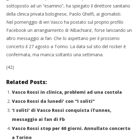
sottoposto ad un “esamino”, ha spiegato il direttore sanitario
21/
R
della clinica privata bolognese, Paolo Ghelfi, ai giornalisti.
Nel pomeriggio di ieri Vasco ha postato sul proprio profilo
Facebook un arrangiamento di ‘Albachiara’, forse lanciando un
altro messaggio ai fan. Che lo aspettano per il prossimo
concerto il 27 agosto a Torino. La data sul sito del rocker è
confermata, ma manca soltanto una settimana.
(42)
Related Posts:
Vasco Rossi in clinica, problemi ad una costola
Vasco Rossi da lunedi’ con “I soliti”
‘I soliti’ di Vasco Rossi conquista iTunnes,
messaggio ai fan di Fb
Vasco Rossi stop per 60 giorni. Annullato concerto
a Torino