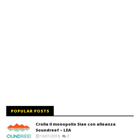
POPULAR POSTS
Crolla il monopolio Siae con alleanza
Soundreef – LEA
16/01/2018
0