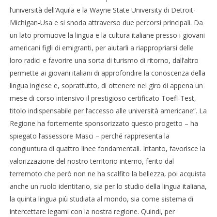
NOW VIEWING
l’università dell’Aquila e la Wayne State University di Detroit-
Presentato il progetto “Wayne in Abruzzo”
Michigan-Usa e si snoda attraverso due percorsi principali. Da
Cro
15/07/2011
un lato promuove la lingua e la cultura italiane presso i giovani
LE
Redazione
americani figli di emigranti, per aiutarli a riappropriarsi delle
15/
R
loro radici e favorire una sorta di turismo di ritorno, dall’altro
permette ai giovani italiani di approfondire la conoscenza della
lingua inglese e, soprattutto, di ottenere nel giro di appena un
mese di corso intensivo il prestigioso certificato Toefl-Test,
titolo indispensabile per l’accesso alle università americane”. La
Regione ha fortemente sponsorizzato questo progetto – ha
spiegato l’assessore Masci – perché rappresenta la
congiuntura di quattro linee fondamentali. Intanto, favorisce la
valorizzazione del nostro territorio interno, ferito dal
terremoto che però non ne ha scalfito la bellezza, poi acquista
anche un ruolo identitario, sia per lo studio della lingua italiana,
la quinta lingua più studiata al mondo, sia come sistema di
intercettare legami con la nostra regione. Quindi, per