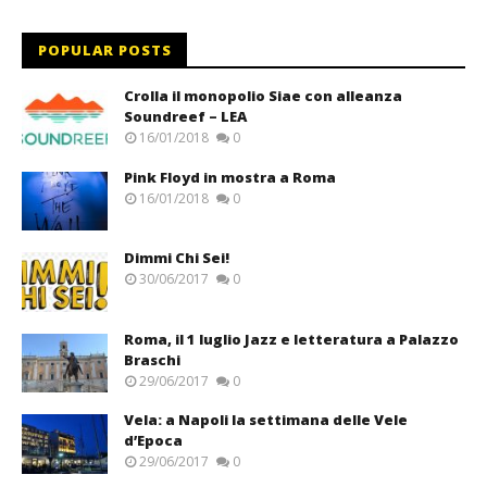
POPULAR POSTS
Crolla il monopolio Siae con alleanza
Soundreef – LEA
16/01/2018
0
Pink Floyd in mostra a Roma
16/01/2018
0
Dimmi Chi Sei!
30/06/2017
0
Roma, il 1 luglio Jazz e letteratura a Palazzo
Braschi
29/06/2017
0
Vela: a Napoli la settimana delle Vele
d’Epoca
29/06/2017
0