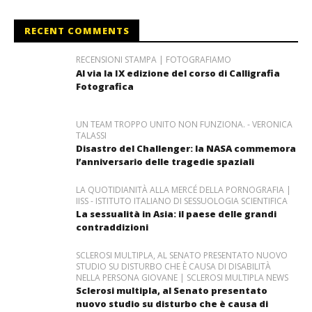
RECENT COMMENTS
RECENSIONI STAMPA | FOTOGRAFIAMO
Al via la IX edizione del corso di Calligrafia
Fotografica
UN TEAM TROPPO UNITO NON FUNZIONA. - VERONICA
TALASSI
Disastro del Challenger: la NASA commemora
l’anniversario delle tragedie spaziali
LA QUOTIDIANITÀ ALLA MERCÉ DELLA PORNOGRAFIA |
IISS - ISTITUTO ITALIANO DI SESSUOLOGIA SCIENTIFICA
La sessualità in Asia: il paese delle grandi
contraddizioni
SCLEROSI MULTIPLA, AL SENATO PRESENTATO NUOVO
STUDIO SU DISTURBO CHE È CAUSA DI DISABILITÀ
NELLA PERSONA GIOVANE | SCLEROSI MULTIPLA NEWS
Sclerosi multipla, al Senato presentato
nuovo studio su disturbo che è causa di