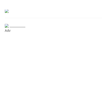
___________
Adv