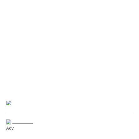
___________
Adv