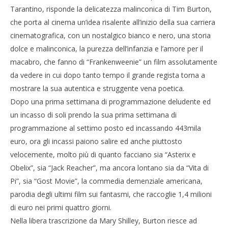
Tarantino, risponde la delicatezza malinconica di Tim Burton,
che porta al cinema un’idea risalente all’inizio della sua carriera
cinematografica, con un nostalgico bianco e nero, una storia
dolce e malinconica, la purezza dell’infanzia e l’amore per il
macabro, che fanno di “Frankenweenie” un film assolutamente
da vedere in cui dopo tanto tempo il grande regista torna a
mostrare la sua autentica e struggente vena poetica.
Dopo una prima settimana di programmazione deludente ed
un incasso di soli prendo la sua prima settimana di
programmazione al settimo posto ed incassando 443mila
euro, ora gli incassi paiono salire ed anche piuttosto
velocemente, molto più di quanto facciano sia “Asterix e
Obelix”, sia “Jack Reacher”, ma ancora lontano sia da “Vita di
Pi”, sia “Gost Movie”, la commedia demenziale americana,
parodia degli ultimi film sui fantasmi, che raccoglie 1,4 milioni
di euro nei primi quattro giorni.
Nella libera trascrizione da Mary Shilley, Burton riesce ad