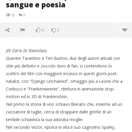
sangue e poesia
0
61
0
0
(Di Carlo Di Stanislao)
Quentin Tarantino e Tim Burton, due degli autori attuali con
stile più definito e zoccolo duro di fan, si contendono lo
scettro del film con maggiore incasso in questi giorni post-
natalizi, con “Django Unchained”, omaggio più a Leone che a
Corbucci e “Frankenweenie”, rilettura in animazione stop-
NOW VIEWING
motion ed in 3D di Frankenstein.
Quentin vs Tim per citazioni, fra sangue e poesia
Nel primo la storia di uno schiavo liberato che, insieme ad un
25/01/2013
cacciatore di taglie, cerca di strappare dalle grinfie di un
Redazione
terribile schiavista la sua adorata moglie.
Nel secondo Victor, riporta in vita il suo cagnolino Sparky,
Cro