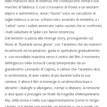
dalle massicce dosi di violenza che costituiscono ormai il suo
marchio di fabbrica. E così ci troviamo di fronte a un western
atipico e asimmetrico, dove i “buoni” sono un cacciatore di
taglie tedesco e un ex- schiavo nero assetato di vendetta, e i
“cattivi” sono i sudisti americani, tanto razzisti che in confronto
i bulli suburbani di Spike Lee fanno tenerezza.
Dal western si passa alla revenge story, proseguendo sul
filone di “Bastardi senza gloria”, con Tarantino che da maestro
incantevole ed incantatore, guida lo spettatore gradualmente
e con incredibile maestria verso il centro del film: il momento
dell’ingresso nella storia di Candy (interpretato da un
grandissimo Leonardo di Caprio), il cattivo che Tarantino dice,
in un’intervista, di aver odiato di più durante tutta la sua
carriera. E allora il film si immerge in un’atmosfera buia e
vibrante: i dialoghi si allungano, i tempi si dilatano, la tensione
si alza quasi a presagire un finale da tragedia shakespeariana.
Ma, nella storia e nella sua rappresentazione (come in Sergio
Leone), vi è anche una morale, un apologo o, se si vuole, un