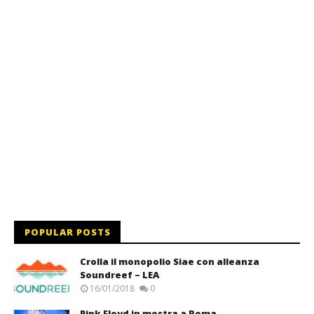
POPULAR POSTS
Crolla il monopolio Siae con alleanza
Soundreef – LEA
16/01/2018
0
Pink Floyd in mostra a Roma