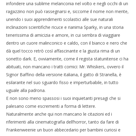
infondere una sublime melanconia nel volto e negli occhi di un
ragazzino non può rassegnarsi e, siccome il nome non mente,
unendo i suoi apprendimenti scolastici alle sue naturali
inclinazioni scientifiche ricuce e rianima Sparky, in una storia
tenerissima di amicizia e amore, in cui sembra di viaggiare
dentro un cuore malinconico e caldo, con il bianco e nero che
dà quel tocco retrò così affascinante e la giusta rima di un
sonetto dark. E, ovviamente, come il regista statunitense ci ha
abituati, non mancano i tratti comici: Mr. Whiskers, ovvero il
Signor Baffino della versione italiana, il gatto di Stranella, è
esilarante nel suo sguardo fisso e imperturbabile, in tutto
uguale alla padrona.
E non sono meno spassosi i suoi inquietanti presagi che si
palesano come escrementi a forma di lettere.
Naturalmente anche qui non mancano le citazioni ed i
riferimenti alla cinematografia dell’horror, tanto da fare di
Frankenweenie un buon abbecedario per bambini curiosi e