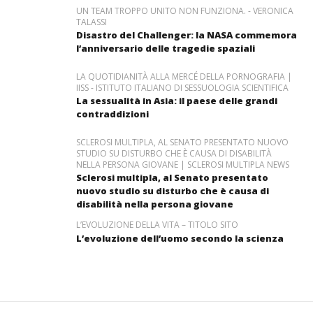
UN TEAM TROPPO UNITO NON FUNZIONA. - VERONICA
TALASSI
Disastro del Challenger: la NASA commemora
l’anniversario delle tragedie spaziali
LA QUOTIDIANITÀ ALLA MERCÉ DELLA PORNOGRAFIA |
IISS - ISTITUTO ITALIANO DI SESSUOLOGIA SCIENTIFICA
La sessualità in Asia: il paese delle grandi
contraddizioni
SCLEROSI MULTIPLA, AL SENATO PRESENTATO NUOVO
STUDIO SU DISTURBO CHE È CAUSA DI DISABILITÀ
NELLA PERSONA GIOVANE | SCLEROSI MULTIPLA NEWS
Sclerosi multipla, al Senato presentato
nuovo studio su disturbo che è causa di
disabilità nella persona giovane
L’EVOLUZIONE DELLA VITA – TITOLO SITO
L’evoluzione dell’uomo secondo la scienza