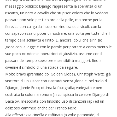
messaggio politico: Django rappresenta la speranza di un
riscatto, un nero a cavallo che stupisce coloro che lo vedono
passare non solo per il colore della pelle, ma anche per la
fierezza con cui guida il suo ronzino tra quei vicoli, con la
consapevolezza di poter dimostrare, una volta per tutte, che il
tempo della schiavitù è finito. E, ancora, colui che all’inizio
gioca con la legge e con le parole per portare a compimento le
sue poco ortodosse operazioni di giustizia, assume con il
passare del tempo spessore e sensibilità maggiori, fino a
divenire il simbolo di una strada da seguire.
Molto bravo (premiato col Golden Globe), Christoph Waltz, già
vincitore di un Oscar con Bastardi senza gloria e, nel ruolo di
Djiango, Jamie Foxx; ottima la fotografia; variegata e ben
costruita la colonna sonora (in cui spicca la celebre Django di
Bacalov, mescolata con l’insolito uso di canzoni rap) ed un
delizioso cammeo anche per Franco Nero.
Alla efferatezza cinefila e raffinata (a volte paranoide) di