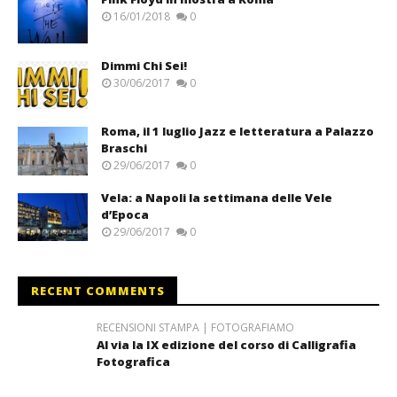
16/01/2018
0
Dimmi Chi Sei!
30/06/2017
0
Roma, il 1 luglio Jazz e letteratura a Palazzo
Braschi
29/06/2017
0
Vela: a Napoli la settimana delle Vele
d’Epoca
29/06/2017
0
RECENT COMMENTS
RECENSIONI STAMPA | FOTOGRAFIAMO
Al via la IX edizione del corso di Calligrafia
Fotografica