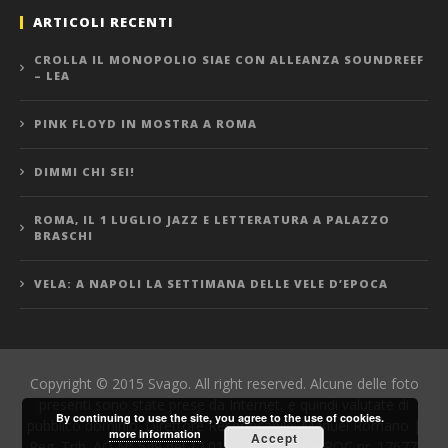
ARTICOLI RECENTI
CROLLA IL MONOPOLIO SIAE CON ALLEANZA SOUNDREEF
– LEA
PINK FLOYD IN MOSTRA A ROMA
DIMMI CHI SEI!
ROMA, IL 1 LUGLIO JAZZ E LETTERATURA A PALAZZO
BRASCHI
VELA: A NAPOLI LA SETTIMANA DELLE VELE D’EPOCA
Copyright © 2015 Svago. All right reserved. Alcune delle foto
presenti sono state prese da Internet, e quindi valutate di
By continuing to use the site, you agree to the use of cookies.
pubblico dominio. Direttore Responsabile: Manuel Romano |
more information
Accept
Reg. Trib. AQ N° 549 del 12.01.06 | Iscrizione ROC nr. 17677.