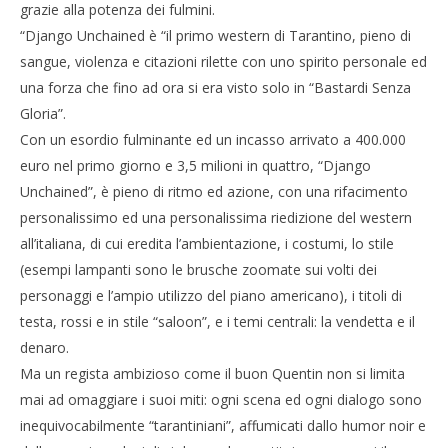
grazie alla potenza dei fulmini.
LE
“Django Unchained è “il primo western di Tarantino, pieno di
25/
R
sangue, violenza e citazioni rilette con uno spirito personale ed
una forza che fino ad ora si era visto solo in “Bastardi Senza
Gloria”.
Con un esordio fulminante ed un incasso arrivato a 400.000
euro nel primo giorno e 3,5 milioni in quattro, “Django
Unchained”, è pieno di ritmo ed azione, con una rifacimento
personalissimo ed una personalissima riedizione del western
all’italiana, di cui eredita l’ambientazione, i costumi, lo stile
(esempi lampanti sono le brusche zoomate sui volti dei
personaggi e l’ampio utilizzo del piano americano), i titoli di
testa, rossi e in stile “saloon”, e i temi centrali: la vendetta e il
denaro.
Ma un regista ambizioso come il buon Quentin non si limita
mai ad omaggiare i suoi miti: ogni scena ed ogni dialogo sono
inequivocabilmente “tarantiniani”, affumicati dallo humor noir e