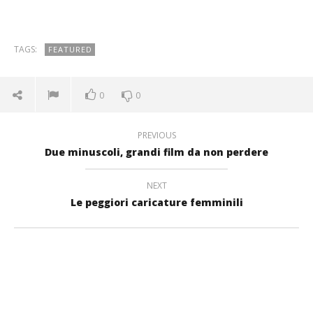
TAGS:
FEATURED
0
0
PREVIOUS
Due minuscoli, grandi film da non perdere
NEXT
Le peggiori caricature femminili