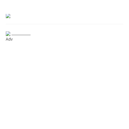
___________
Adv