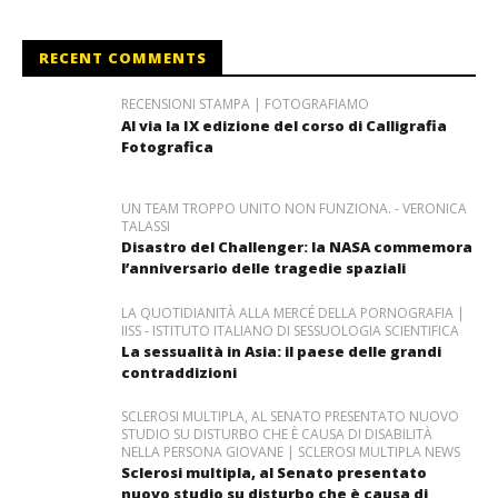
RECENT COMMENTS
RECENSIONI STAMPA | FOTOGRAFIAMO
Al via la IX edizione del corso di Calligrafia
Fotografica
UN TEAM TROPPO UNITO NON FUNZIONA. - VERONICA
TALASSI
Disastro del Challenger: la NASA commemora
l’anniversario delle tragedie spaziali
LA QUOTIDIANITÀ ALLA MERCÉ DELLA PORNOGRAFIA |
IISS - ISTITUTO ITALIANO DI SESSUOLOGIA SCIENTIFICA
La sessualità in Asia: il paese delle grandi
contraddizioni
SCLEROSI MULTIPLA, AL SENATO PRESENTATO NUOVO
STUDIO SU DISTURBO CHE È CAUSA DI DISABILITÀ
NELLA PERSONA GIOVANE | SCLEROSI MULTIPLA NEWS
Sclerosi multipla, al Senato presentato
nuovo studio su disturbo che è causa di