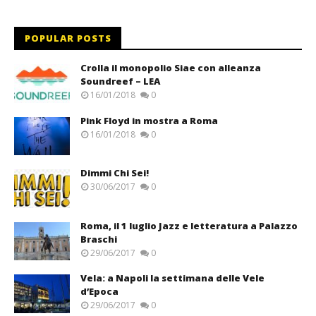
POPULAR POSTS
Crolla il monopolio Siae con alleanza
Soundreef – LEA
16/01/2018
0
Pink Floyd in mostra a Roma
16/01/2018
0
Dimmi Chi Sei!
30/06/2017
0
Roma, il 1 luglio Jazz e letteratura a Palazzo
Braschi
29/06/2017
0
Vela: a Napoli la settimana delle Vele
d’Epoca
29/06/2017
0