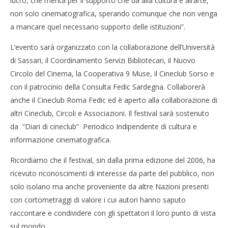
lucro, che merita per il supporto che da alla cultura e all’arte,
non solo cinematografica, sperando comunque che non venga
a mancare quel necessario supporto delle istituzioni”.
NOW VIEWING
Cro
L’evento sarà organizzato con la collaborazione dell’Università
LE
di Sassari, il Coordinamento Servizi Bibliotecari, il Nuovo
Sardinia Film Festival 2013
30/
Circolo del Cinema, la Cooperativa 9 Muse, il Cineclub Sorso e
R
30/01/2013
con il patrocinio della Consulta Fedic Sardegna. Collaborerà
Redazione
anche il Cineclub Roma Fedic ed è aperto alla collaborazione di
altri Cineclub, Circoli e Associazioni. Il festival sarà sostenuto
da “Diari di cineclub” Periodico Indipendente di cultura e
informazione cinematografica.
Ricordiamo che il festival, sin dalla prima edizione del 2006, ha
ricevuto riconoscimenti di interesse da parte del pubblico, non
solo isolano ma anche proveniente da altre Nazioni presenti
con cortometraggi di valore i cui autori hanno saputo
raccontare e condividere con gli spettatori il loro punto di vista
sul mondo.