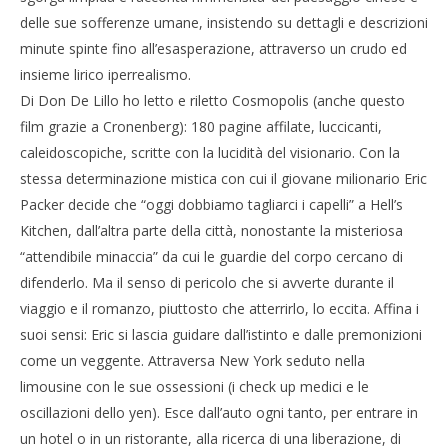
delle sue sofferenze umane, insistendo su dettagli e descrizioni
minute spinte fino all’esasperazione, attraverso un crudo ed
insieme lirico iperrealismo.
Di Don De Lillo ho letto e riletto Cosmopolis (anche questo
film grazie a Cronenberg): 180 pagine affilate, luccicanti,
caleidoscopiche, scritte con la lucidità del visionario. Con la
stessa determinazione mistica con cui il giovane milionario Eric
Packer decide che “oggi dobbiamo tagliarci i capelli” a Hell’s
Kitchen, dall’altra parte della città, nonostante la misteriosa
“attendibile minaccia” da cui le guardie del corpo cercano di
difenderlo. Ma il senso di pericolo che si avverte durante il
viaggio e il romanzo, piuttosto che atterrirlo, lo eccita. Affina i
suoi sensi: Eric si lascia guidare dall’istinto e dalle premonizioni
come un veggente. Attraversa New York seduto nella
limousine con le sue ossessioni (i check up medici e le
oscillazioni dello yen). Esce dall’auto ogni tanto, per entrare in
un hotel o in un ristorante, alla ricerca di una liberazione, di