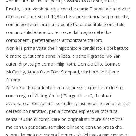
Annunciato da Einaudi per il prossimo 16 ottobre, infatti,
l’uscita, sia in versione cartacea che come E-book, della terza e
ultima parte del suo di 1Q84, che si preannuncia sorprendente,
con un ponte ancora più evidente tra occidentale e orientale,
con uno stile letterario che nasce dal meglio delle due
componenti, perfettamente armonizzate tra loro.
Non è la prima volta che il nipponico è candidato e poi battuto
e anche quest’anno sono in lizza, a parte il grande Mo Yan,
autori di prestigio come Philip Roth, Don De Lillo, Cormac
McCarthy, Amos Oz e Tom Stoppard, vincitore de l’ultimo
Flaiano.
Di Mo Yan ho particolarmente apprezzato (anche al cinema,
con la regia di Zhāng Yìmóu) “Sorgo Rosso”, da alcuni
avvicinato a “Cent’anni di solitudine”, insuperabile per la densità
del tessuto narrativo, per la potenza espressiva ottenuta
senza l’ausilio di complicate od originali strutture sintattiche
ma con un periodare semplice e lineare; con una prosa che
sgorga limpida e racconta l’immensità’ del paesaggio cinese e