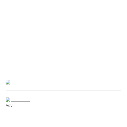
___________
Adv