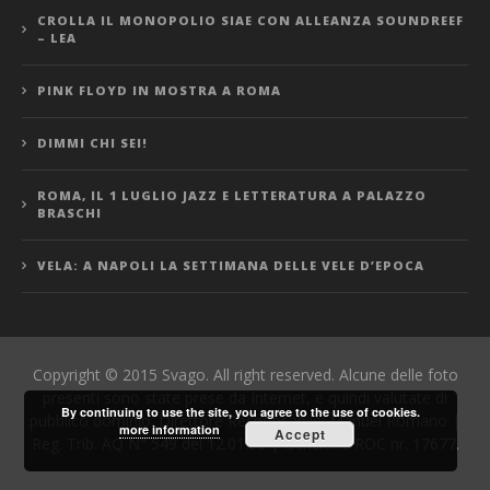
CROLLA IL MONOPOLIO SIAE CON ALLEANZA SOUNDREEF
– LEA
PINK FLOYD IN MOSTRA A ROMA
DIMMI CHI SEI!
ROMA, IL 1 LUGLIO JAZZ E LETTERATURA A PALAZZO
BRASCHI
VELA: A NAPOLI LA SETTIMANA DELLE VELE D’EPOCA
Copyright © 2015 Svago. All right reserved. Alcune delle foto
presenti sono state prese da Internet, e quindi valutate di
By continuing to use the site, you agree to the use of cookies.
pubblico dominio. Direttore Responsabile: Manuel Romano |
more information
Accept
Reg. Trib. AQ N° 549 del 12.01.06 | Iscrizione ROC nr. 17677.