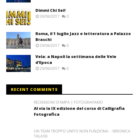
Dimmi Chi Sei!
30/06/2017
0
Roma, il 1 luglio Jazz e letteratura a Palazzo
Braschi
29/06/2017
0
Vela: a Napoli la settimana delle Vele
d’Epoca
29/06/2017
0
RECENT COMMENTS
RECENSIONI STAMPA | FOTOGRAFIAMO
Al via la IX edizione del corso di Calligrafia
Fotografica
UN TEAM TROPPO UNITO NON FUNZIONA. - VERONICA
TALASSI