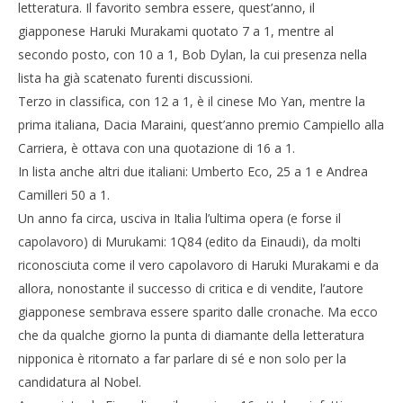
letteratura. Il favorito sembra essere, quest’anno, il
giapponese Haruki Murakami quotato 7 a 1, mentre al
secondo posto, con 10 a 1, Bob Dylan, la cui presenza nella
lista ha già scatenato furenti discussioni.
Terzo in classifica, con 12 a 1, è il cinese Mo Yan, mentre la
prima italiana, Dacia Maraini, quest’anno premio Campiello alla
Cro
Carriera, è ottava con una quotazione di 16 a 1.
LE
In lista anche altri due italiani: Umberto Eco, 25 a 1 e Andrea
02/
NOW VIEWING
R
Camilleri 50 a 1.
Un anno fa circa, usciva in Italia l’ultima opera (e forse il
Scommesse da Nobel
capolavoro) di Murukami: 1Q84 (edito da Einaudi), da molti
02/10/2012
Redazione
riconosciuta come il vero capolavoro di Haruki Murakami e da
allora, nonostante il successo di critica e di vendite, l’autore
giapponese sembrava essere sparito dalle cronache. Ma ecco
che da qualche giorno la punta di diamante della letteratura
nipponica è ritornato a far parlare di sé e non solo per la
candidatura al Nobel.