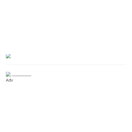
___________
Adv