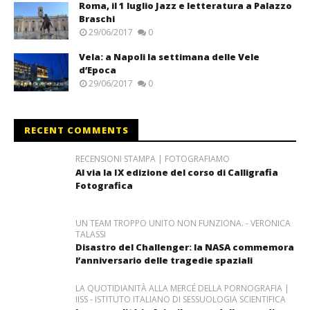
Roma, il 1 luglio Jazz e letteratura a Palazzo
Braschi
29/06/2017
0
Vela: a Napoli la settimana delle Vele
d’Epoca
29/06/2017
0
RECENT COMMENTS
RECENSIONI STAMPA | FOTOGRAFIAMO
Al via la IX edizione del corso di Calligrafia
Fotografica
UN TEAM TROPPO UNITO NON FUNZIONA. - VERONICA
TALASSI
Disastro del Challenger: la NASA commemora
l’anniversario delle tragedie spaziali
LA QUOTIDIANITÀ ALLA MERCÉ DELLA PORNOGRAFIA |
IISS - ISTITUTO ITALIANO DI SESSUOLOGIA SCIENTIFICA