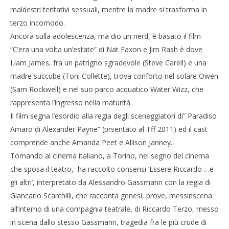
maldestri tentativi sessuali, mentre la madre si trasforma in
terzo incomodo.
Ancora sulla adolescenza, ma dio un nerd, è basato il film
“C’era una volta un’estate” di Nat Faxon e Jim Rash è dove
Liam James, fra un patrigno sgradevole (Steve Carell) e una
madre succube (Toni Collette), trova conforto nel solare Owen
(Sam Rockwell) e nel suo parco acquatico Water Wizz, che
rappresenta l’ingresso nella maturità.
Il film segna l’esordio alla regia degli sceneggiatori di” Paradiso
Amaro di Alexander Payne” (prsentato al Tff 2011) ed il cast
comprende anche Amanda Peet e Allison Janney.
Tornando al cinema italiano, a Torino, nel segno del cinema
che sposa il teatro, ha raccolto consensi ‘Essere Riccardo …e
gli altri’, interpretato da Alessandro Gassmann con la regia di
Giancarlo Scarchilli, che racconta genesi, prove, messinscena
all’interno di una compagnia teatrale, di Riccardo Terzo, messo
in scena dallo stesso Gassmann, tragedia fra le più crude di