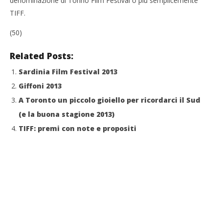
denominazione di Torino Film Festival o più semplicemente
TIFF.
(50)
Related Posts:
Sardinia Film Festival 2013
Giffoni 2013
A Toronto un piccolo gioiello per ricordarci il Sud
(e la buona stagione 2013)
TIFF: premi con note e propositi