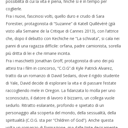
possibilità di cui la vita è piena, finché si è in tempo per
coglierle.
Fra i nuovi, fascinosi volti, quello duro e crudo di Sara
Forestier, protagonista di “Suzanne” di Katell Quillévéré (già
visto alla Semaine de la Critique di Cannes 2013), con l’attrice
che, dopo il debutto con Kechiche ne “La schivata”, si cala nei
panni di una ragazza difficile: orfana, padre camionista, sorella
più dritta di lei e che rimane incinta.
Fra i maschietti Jonathan Groff, protagonista di uno dei più
attesi tra i film in concorso, “C.O.G”.di Kyle Patrick Alvarez,
tratto da un romanzo di David Sedaris, dove il rigido studente
di Yale, David decide di esplorare la vita e di passare l’estate
raccogliendo mele in Oregon. La fidanzata lo molla per uno
sconosciuto, il datore di lavoro è bizzarro, un collega vuole
sedurlo. Ritratto esilarante, profondo e spietato di un
personaggio alla scoperta del mondo, della sessualità, della
spiritualità (C.O.G. sta per “Children of God”). Anche questa
volta un romanzo di formazione, ma dalle tinte decisamente