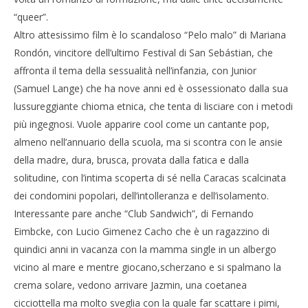
“queer”.
Altro attesissimo film è lo scandaloso “Pelo malo” di Mariana
Rondón, vincitore dell’ultimo Festival di San Sebástian, che
affronta il tema della sessualità nell’infanzia, con Junior
(Samuel Lange) che ha nove anni ed è ossessionato dalla sua
lussureggiante chioma etnica, che tenta di lisciare con i metodi
più ingegnosi. Vuole apparire cool come un cantante pop,
almeno nell’annuario della scuola, ma si scontra con le ansie
della madre, dura, brusca, provata dalla fatica e dalla
solitudine, con l’intima scoperta di sé nella Caracas scalcinata
dei condomini popolari, dell’intolleranza e dell’isolamento.
Interessante pare anche “Club Sandwich”, di Fernando
Eimbcke, con Lucio Gimenez Cacho che è un ragazzino di
quindici anni in vacanza con la mamma single in un albergo
vicino al mare e mentre giocano,scherzano e si spalmano la
crema solare, vedono arrivare Jazmin, una coetanea
cicciottella ma molto sveglia con la quale far scattare i pimi,