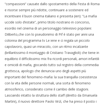
Sogni e prospettive al TIFF 2013
“compassioni” causate dallo spostamento della Festa di Roma
Cro
27/11/2013
e risorse sempre più ridotte, continuare a sostenere ed
LE
Redazione
incentivare il buon cinema italiano e presenta (ieri): “La mafia
27/
R
uccide solo d’estate”, primo titolo nostrano in concorso,
esordio nel cinema di un personaggio televisivo popolare:
Diliberto,che con lo pseudonimo di Pif è stato per anni una
colonna del programma tv Le iene e ci regala un piccolo
capolavoro, quasi un miracolo, con un ritmo incalzante
(brillantissimo il montaggio di Cristiano Travaglioli) che tiene in
equilibrio il difficilissimo mix fra ricordi personali, amori infantili
e omicidi di mafia, giocando tutto sul registro della commedia
grottesca, apologo che denuncia uno degli aspetti più
importanti del fenomeno-mafia: la sua tranquilla coesistenza
con la vita delle persone normali, una sorta di fenomeno
atmosferico, considerato come il cambio delle stagioni.
Lasciando intatto la struttura dello staff (diretto da Emanuela
Martini), il nuovo direttore Paolo Virzì, che ha preso il posto i