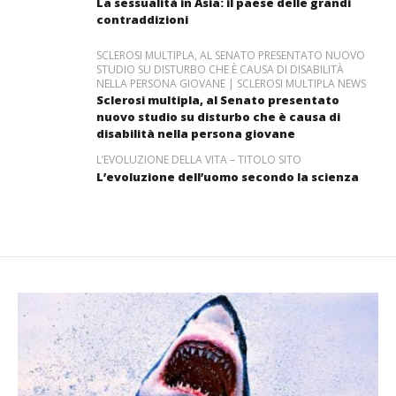
La sessualità in Asia: il paese delle grandi
contraddizioni
SCLEROSI MULTIPLA, AL SENATO PRESENTATO NUOVO
STUDIO SU DISTURBO CHE È CAUSA DI DISABILITÀ
NELLA PERSONA GIOVANE | SCLEROSI MULTIPLA NEWS
Sclerosi multipla, al Senato presentato
nuovo studio su disturbo che è causa di
disabilità nella persona giovane
L’EVOLUZIONE DELLA VITA – TITOLO SITO
L’evoluzione dell’uomo secondo la scienza