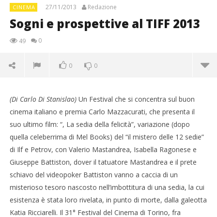
27/11/2013
Redazione
CINEMA
Sogni e prospettive al TIFF 2013
0
49
0
0
(Di Carlo Di Stanislao)
Un Festival che si concentra sul buon
cinema italiano e premia Carlo Mazzacurati, che presenta il
suo ultimo film: “, La sedia della felicità”, variazione (dopo
quella celeberrima di Mel Books) del “il mistero delle 12 sedie”
di Ilf e Petrov, con Valerio Mastandrea, Isabella Ragonese e
Giuseppe Battiston, dover il tatuatore Mastandrea e il prete
schiavo del videopoker Battiston vanno a caccia di un
misterioso tesoro nascosto nell’imbottitura di una sedia, la cui
esistenza è stata loro rivelata, in punto di morte, dalla galeotta
NOW VIEWING
Katia Ricciarelli. Il 31° Festival del Cinema di Torino, fra