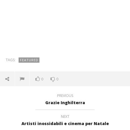
TAGS:
FEATURED
0
0
PREVIOUS
Grazie Inghilterra
NEXT
Artisti inossidabili e cinema per Natale