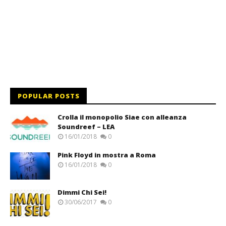
POPULAR POSTS
Crolla il monopolio Siae con alleanza
Soundreef – LEA
16/01/2018
0
Pink Floyd in mostra a Roma
16/01/2018
0
Dimmi Chi Sei!
30/06/2017
0