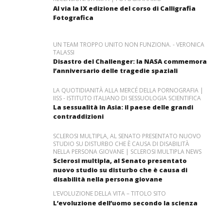
Al via la IX edizione del corso di Calligrafia
Fotografica
UN TEAM TROPPO UNITO NON FUNZIONA. - VERONICA
TALASSI
Disastro del Challenger: la NASA commemora
l’anniversario delle tragedie spaziali
LA QUOTIDIANITÀ ALLA MERCÉ DELLA PORNOGRAFIA |
IISS - ISTITUTO ITALIANO DI SESSUOLOGIA SCIENTIFICA
La sessualità in Asia: il paese delle grandi
contraddizioni
SCLEROSI MULTIPLA, AL SENATO PRESENTATO NUOVO
STUDIO SU DISTURBO CHE È CAUSA DI DISABILITÀ
NELLA PERSONA GIOVANE | SCLEROSI MULTIPLA NEWS
Sclerosi multipla, al Senato presentato
nuovo studio su disturbo che è causa di
disabilità nella persona giovane
L’EVOLUZIONE DELLA VITA – TITOLO SITO
L’evoluzione dell’uomo secondo la scienza