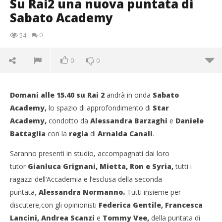
Su Rai2 una nuova puntata di
Sabato Academy
0
54
0
0
Domani alle 15.40 su Rai 2
andrà in onda
Sabato
Academy,
lo spazio di approfondimento di
Star
Academy,
condotto da
Alessandra Barzaghi
e
Daniele
Battaglia
con la
regia
di
Arnalda Canali
.
Saranno presenti in studio, accompagnati dai loro
tutor
Gianluca Grignani, Mietta, Ron e Syria
,
tutti i
ragazzi dell’Accademia e l’esclusa della seconda
NOW VIEWING
puntata,
Alessandra Normanno.
Tutti insieme per
Su Rai2 una nuova puntata di Sabato Academy
discutere,con gli opinionisti
Federica Gentile, Francesca
07/10/2011
Lancini, Andrea Scanzi
e
Tommy Vee,
della puntata di