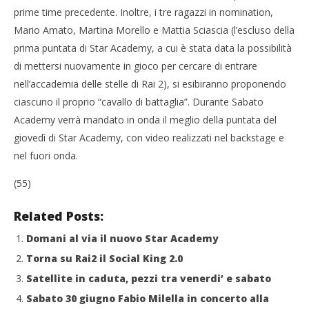
Redazione
Cro
prime time precedente. Inoltre, i tre ragazzi in nomination,
LE
Mario Amato, Martina Morello e Mattia Sciascia (l’escluso della
07/
prima puntata di Star Academy, a cui è stata data la possibilità
R
di mettersi nuovamente in gioco per cercare di entrare
nell’accademia delle stelle di Rai 2), si esibiranno proponendo
ciascuno il proprio “cavallo di battaglia”. Durante Sabato
Academy verrà mandato in onda il meglio della puntata del
giovedì di Star Academy, con video realizzati nel backstage e
nel fuori onda.
(55)
Related Posts:
Domani al via il nuovo Star Academy
Torna su Rai2 il Social King 2.0
Satellite in caduta, pezzi tra venerdi’ e sabato
Sabato 30 giugno Fabio Milella in concerto alla