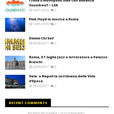
Crolla il monopolio Siae con alleanza
Soundreef – LEA
16/01/2018
0
Pink Floyd in mostra a Roma
16/01/2018
0
Dimmi Chi Sei!
30/06/2017
0
Roma, il 1 luglio Jazz e letteratura a Palazzo
Braschi
29/06/2017
0
Vela: a Napoli la settimana delle Vele
d’Epoca
29/06/2017
0
RECENT COMMENTS
RECENSIONI STAMPA | FOTOGRAFIAMO