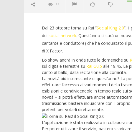
33
Dal 23 ottobre torna su Rai “
Social
King 2.0
“, i
dei
social
network
. Quest’anno ci sarà un nuovo
cantante e conduttore) che ha conquistato il p
di X
Factor
.
Lo
show
andrà in onda tutte le domeniche su
R
sul digitale terrestre su
Rai Gulp
alle 18.45. Le 
NOW VIEWING
canto al ballo, dalla recitazione alla comicità.
La novità più interessante di quest’anno? La poss
Crolla il
Torna su Rai2 il Social King 2.0
effettuare l’accesso ai vari momenti della tras
alleanza 
19/10/2011
esibizioni e
condividendole
in tempo reale sui
s
19/10/2011
Redazione
novità – si potrà effettuare anche automaticam
Redazion
trasmissione: basterà inquadrare con il proprio
preferiti per
votarli
direttamente.
L’applicazione è stata realizzata in collaborazi
Per poter utilizzare il servizio, basterà scaricar