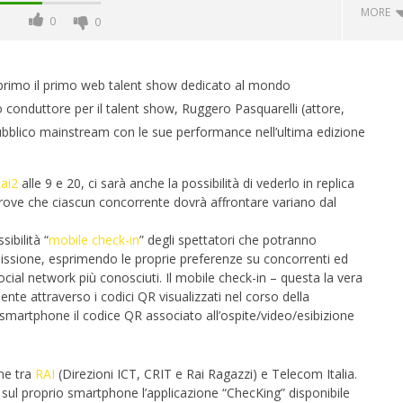
MORE
0
0
l primo il primo
web
talent
show
dedicato al mondo
 conduttore per il talent
show
, Ruggero
Pasquarelli
(attore,
ubblico
mainstream
con le sue performance nell’ultima edizione
ai2
alle 9 e 20, ci sarà anche la possibilità di vederlo in replica
prove che ciascun concorrente dovrà affrontare variano dal
ibilità “
mobile check-in
” degli spettatori che potranno
 monopolio Siae con
Pink Floyd in mostra a Roma
missione, esprimendo le proprie preferenze su concorrenti ed
Soundreef - LEA
19/10/2011
ocial
network più conosciuti. Il mobile check-in – questa la vera
Redazione
ente attraverso i codici
QR
visualizzati nel corso della
e
smartphone
il codice
QR
associato all’ospite/video/esibizione
one tra
RAI
(Direzioni
ICT
,
CRIT
e Rai Ragazzi) e Telecom Italia.
e sul proprio
smartphone
l’applicazione “
ChecKing
” disponibile