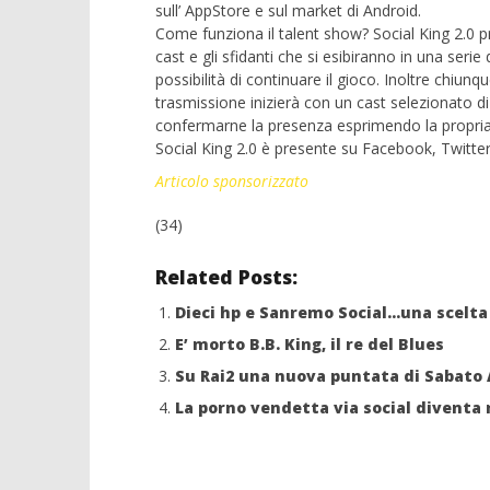
sull’
AppStore
e sul market di
Android
.
Come funziona il talent
show
?
Social
King 2.0 pr
cast e gli sfidanti che si esibiranno in una serie 
possibilità di continuare il gioco. Inoltre chiunqu
trasmissione
inizierà
con un cast selezionato di t
confermarne la presenza esprimendo la propria p
Social
King 2.0 è presente su
Facebook
,
Twitte
Articolo sponsorizzato
(34)
Related Posts:
Dieci hp e Sanremo Social…una scelta 
E’ morto B.B. King, il re del Blues
Su Rai2 una nuova puntata di Sabat
La porno vendetta via social diventa 