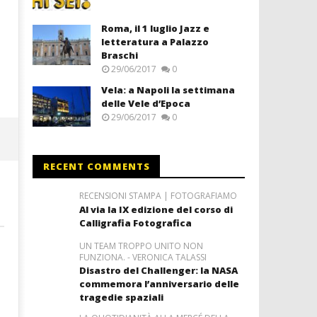
Roma, il 1 luglio Jazz e
letteratura a Palazzo
Braschi
29/06/2017
0
Vela: a Napoli la settimana
delle Vele d’Epoca
29/06/2017
0
RECENT COMMENTS
RECENSIONI STAMPA | FOTOGRAFIAMO
Al via la IX edizione del corso di
Calligrafia Fotografica
UN TEAM TROPPO UNITO NON
FUNZIONA. - VERONICA TALASSI
Disastro del Challenger: la NASA
commemora l’anniversario delle
tragedie spaziali