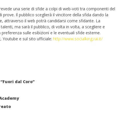
evede una serie di sfide a colpi di
web-voti
tra componenti del
di prove. Il pubblico
sceglierà
il vincitore della sfida dando la
e, attraverso il
web
potrà candidarsi come sfidante. La
alenti, ma sarà il pubblico, di volta in volta, a scegliere e
referenza sulle esibizioni e le eventuali sfide esterne.
r
,
Youtube
e sul sito ufficiale:
http://
www.socialking.rai.it
/
“Fuori dal Coro”
o Academy
reato