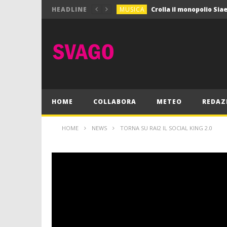
MUSICA
HEADLINE
MUSICA
Pink Floyd in mostra a
GIOCHI
Dimmi Chi Sei!
CULTURA
SPORT
Vela: a Napoli la settim
MUSICA
HOME
COLLABORA
METEO
REDAZ
HOME
NEWS
TORNA SU RAI2 IL SOCIAL KING 2.0