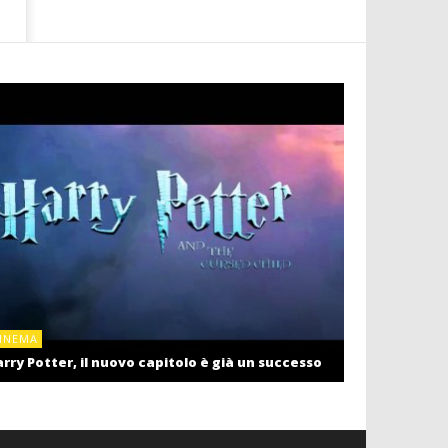
CINEMA
INEMA
Cinema: il r
rry Potter, il nuovo capitolo è già un successo
settembre c