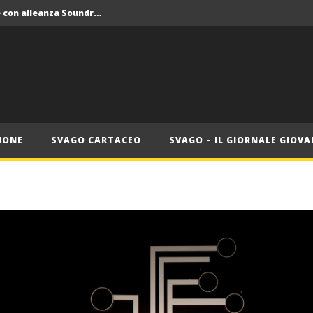
Crolla il monopolio Siae con alleanza Soundreef – LEA
 Roma
Roma, il 1 luglio Jazz e letteratura a Palazzo Braschi
ana delle Vele d’Epoca
Crolla il monopolio Siae con alleanza Soundreef – LEA
IONE
SVAGO CARTACEO
SVAGO – IL GIORNALE GIOVA