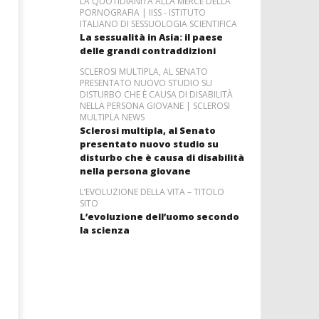
LA QUOTIDIANITÀ ALLA MERCÉ DELLA
PORNOGRAFIA | IISS - ISTITUTO
ITALIANO DI SESSUOLOGIA SCIENTIFICA
La sessualità in Asia: il paese
delle grandi contraddizioni
SCLEROSI MULTIPLA, AL SENATO
PRESENTATO NUOVO STUDIO SU
DISTURBO CHE È CAUSA DI DISABILITÀ
NELLA PERSONA GIOVANE | SCLEROSI
MULTIPLA NEWS
Sclerosi multipla, al Senato
presentato nuovo studio su
disturbo che è causa di disabilità
nella persona giovane
L’EVOLUZIONE DELLA VITA – TITOLO
SITO
L’evoluzione dell’uomo secondo
la scienza