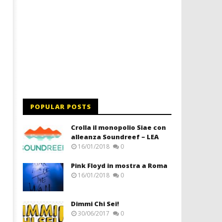
POPULAR POSTS
Crolla il monopolio Siae con
alleanza Soundreef – LEA
16/01/2018
0
Pink Floyd in mostra a Roma
16/01/2018
0
Dimmi Chi Sei!
30/06/2017
0