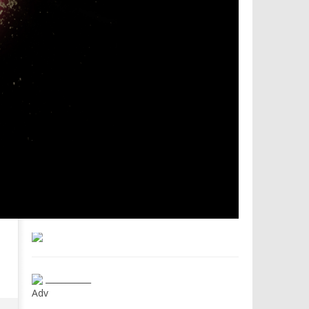
___________
Adv