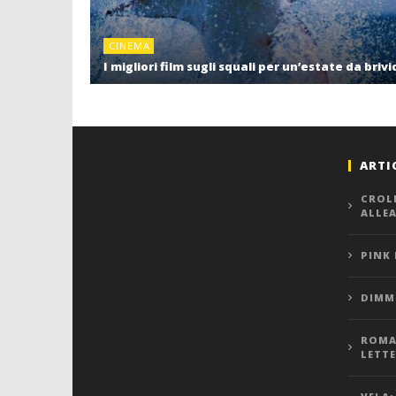
CINEMA
I migliori film sugli squali per un’estate da brivi
ARTI
CROL
ALLE
PINK
DIMMI
ROMA,
LETT