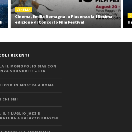
CINEMA
C
Cinema, Emilia Romagna: a Piacenza la 15esima
di
edizione di Concorto Film Festival
Ha
COLI RECENTI
LA IL MONOPOLIO SIAE CON
ANZA SOUNDREEF – LEA
 FLOYD IN MOSTRA A ROMA
 CHI SEI!
 IL 1 LUGLIO JAZZ E
ERATURA A PALAZZO BRASCHI