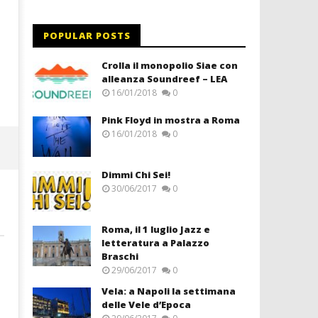
POPULAR POSTS
Crolla il monopolio Siae con
alleanza Soundreef – LEA
16/01/2018
0
Pink Floyd in mostra a Roma
16/01/2018
0
Dimmi Chi Sei!
30/06/2017
0
Roma, il 1 luglio Jazz e
letteratura a Palazzo
Braschi
29/06/2017
0
Vela: a Napoli la settimana
delle Vele d’Epoca