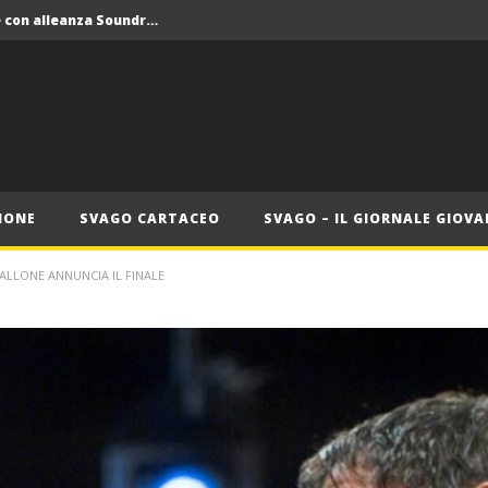
Crolla il monopolio Siae con alleanza Soundreef – LEA
 Roma
Roma, il 1 luglio Jazz e letteratura a Palazzo Braschi
ana delle Vele d’Epoca
Crolla il monopolio Siae con alleanza Soundreef – LEA
IONE
SVAGO CARTACEO
SVAGO – IL GIORNALE GIOVA
LLONE ANNUNCIA IL FINALE