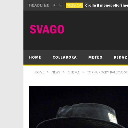
MUSICA
HEADLINE
MUSICA
Pink Floyd in mostra a
GIOCHI
Dimmi Chi Sei!
CULTURA
SPORT
Vela: a Napoli la settim
MUSICA
HOME
COLLABORA
METEO
REDAZ
HOME
NEWS
CINEMA
TORNA ROCKY BALBOA, STA