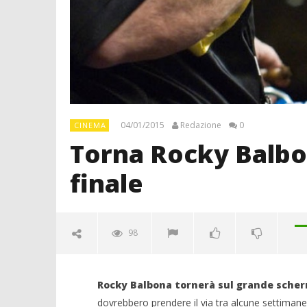
04/01/2015
Redazione
0
CINEMA
Torna Rocky Balboa
finale
98
Rocky Balbona tornerà sul grande sche
dovrebbero prendere il via tra alcune settimane a