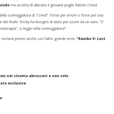
hiodo
ma accetta di allenare il giovane pugile Adonis Creed.
ella sceneggiatura di “Creed”. Forse per errore o forse per una
te del finale. Rocky ha bisogno di aiuto per uscire da un auto. “E’
ioterapia”, si legge nella sceneggiatura”.
 monopolio Siae con
Pink Floyd in mostra a Roma
e tornerà presto anche con l’altro grande eroe,
“Rambo V: Last
Soundreef - LEA
04/01/2015
Redazione
e
en nei cinema abruzzesi e non solo
date esclusive
um