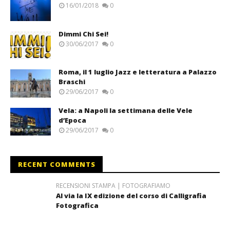
16/01/2018
0
Dimmi Chi Sei!
30/06/2017
0
Roma, il 1 luglio Jazz e letteratura a Palazzo
Braschi
29/06/2017
0
Vela: a Napoli la settimana delle Vele
d’Epoca
29/06/2017
0
RECENT COMMENTS
RECENSIONI STAMPA | FOTOGRAFIAMO
Al via la IX edizione del corso di Calligrafia
Fotografica