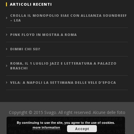
ARTICOLI RECENTI
CROLLA IL MONOPOLIO SIAE CON ALLEANZA SOUNDREEF
– LEA
PINK FLOYD IN MOSTRA A ROMA
DIMMI CHI SEI!
ROMA, IL 1 LUGLIO JAZZ E LETTERATURA A PALAZZO
BRASCHI
VELA: A NAPOLI LA SETTIMANA DELLE VELE D’EPOCA
Copyright © 2015 Svago. All right reserved. Alcune delle foto
presenti sono state prese da Internet, e quindi valutate di
By continuing to use the site, you agree to the use of cookies.
pubblico dominio. Direttore Responsabile: Manuel Romano |
more information
Accept
Reg. Trib. AQ N° 549 del 12.01.06 | Iscrizione ROC nr. 17677.