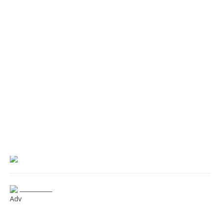
___________
Adv