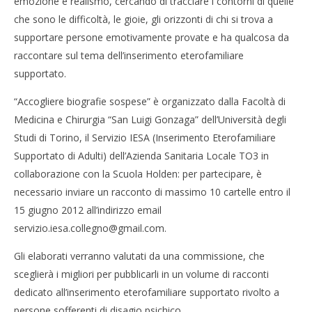
emozione e realismo, cercando di tracciare i contorni di quelle
NOW VIEWING
che sono le difficoltà, le gioie, gli orizzonti di chi si trova a
Ultimi giorni per ‘Accogliere biografie sospese’
supportare persone emotivamente provate e ha qualcosa da
12/06/2012
Cro
raccontare sul tema dell’inserimento eterofamiliare
Redazione
LE
supportato.
12/
R
“Accogliere biografie sospese” è organizzato dalla Facoltà di
Medicina e Chirurgia “San Luigi Gonzaga” dell’Università degli
Studi di Torino, il Servizio IESA (Inserimento Eterofamiliare
Supportato di Adulti) dell’Azienda Sanitaria Locale TO3 in
collaborazione con la Scuola Holden: per partecipare, è
necessario inviare un racconto di massimo 10 cartelle entro il
15 giugno 2012 all’indirizzo email
servizio.iesa.collegno@gmail.com
.
Gli elaborati verranno valutati da una commissione, che
sceglierà i migliori per pubblicarli in un volume di racconti
dedicato all’inserimento eterofamiliare supportato rivolto a
persone sofferenti di disagio psichico.