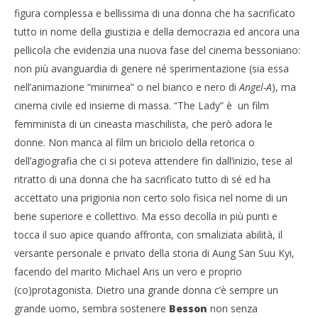
figura complessa e bellissima di una donna che ha sacrificato
tutto in nome della giustizia e della democrazia ed ancora una
pellicola che evidenzia una nuova fase del cinema bessoniano:
non più avanguardia di genere né sperimentazione (sia essa
nell’animazione “minimea” o nel bianco e nero di
Angel-A
), ma
cinema civile ed insieme di massa. “The Lady”
è un film
femminista di un cineasta maschilista, che però adora le
donne. Non manca al film un briciolo della retorica o
dell’agiografia che ci si poteva attendere fin dall’inizio, tese al
ritratto di una donna che ha sacrificato tutto di sé ed ha
accettato una prigionia non certo solo fisica nel nome di un
bene superiore e collettivo. Ma esso decolla in più punti e
tocca il suo apice quando affronta, con smaliziata abilità, il
versante personale e privato della storia di Aung San Suu Kyi,
facendo del marito Michael Aris un vero e proprio
(co)protagonista. Dietro una grande donna c’è sempre un
grande uomo, sembra sostenere
Besson
non senza