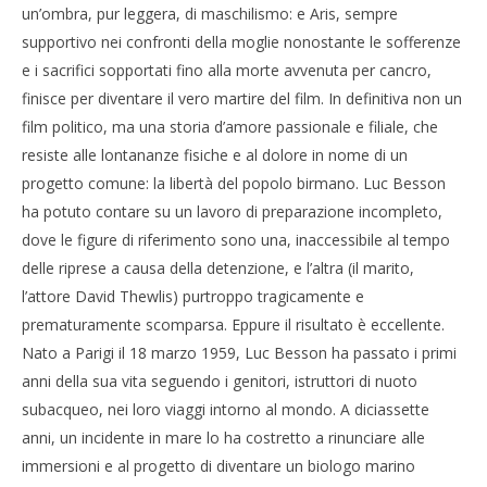
un’ombra, pur leggera, di maschilismo: e Aris, sempre
supportivo nei confronti della moglie nonostante le sofferenze
e i sacrifici sopportati fino alla morte avvenuta per cancro,
finisce per diventare il vero martire del film. In definitiva non un
film politico, ma una storia d’amore passionale e filiale, che
resiste alle lontananze fisiche e al dolore in nome di un
progetto comune: la libertà del popolo birmano. Luc Besson
ha potuto contare su un lavoro di preparazione incompleto,
dove le figure di riferimento sono una, inaccessibile al tempo
delle riprese a causa della detenzione, e l’altra (il marito,
l’attore David Thewlis) purtroppo tragicamente e
prematuramente scomparsa. Eppure il risultato è eccellente.
Nato a Parigi il 18 marzo 1959, Luc Besson ha passato i primi
anni della sua vita seguendo i genitori, istruttori di nuoto
subacqueo, nei loro viaggi intorno al mondo. A diciassette
anni, un incidente in mare lo ha costretto a rinunciare alle
immersioni e al progetto di diventare un biologo marino