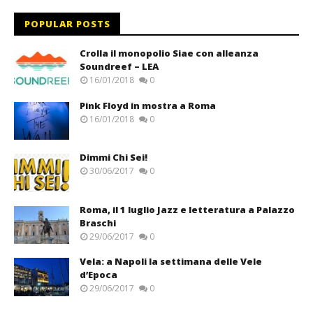
POPULAR POSTS
Crolla il monopolio Siae con alleanza
Soundreef – LEA
16/01/2018
0
Pink Floyd in mostra a Roma
16/01/2018
0
Dimmi Chi Sei!
30/06/2017
0
Roma, il 1 luglio Jazz e letteratura a Palazzo
Braschi
29/06/2017
0
Vela: a Napoli la settimana delle Vele
d’Epoca
29/06/2017
0