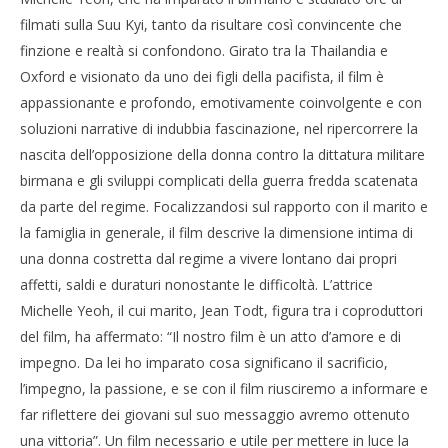
NOW VIEWING
filmati sulla Suu Kyi, tanto da risultare così convincente che
finzione e realtà si confondono. Girato tra la Thailandia e
Una donna (ed un uomo), con passione
Cro
Oxford e visionato da uno dei figli della pacifista, il film è
08/11/2011
LE
Redazione
appassionante e profondo, emotivamente coinvolgente e con
08/
R
soluzioni narrative di indubbia fascinazione, nel ripercorrere la
nascita dell’opposizione della donna contro la dittatura militare
birmana e gli sviluppi complicati della guerra fredda scatenata
da parte del regime. Focalizzandosi sul rapporto con il marito e
la famiglia in generale, il film descrive la dimensione intima di
una donna costretta dal regime a vivere lontano dai propri
affetti, saldi e duraturi nonostante le difficoltà. L’attrice
Michelle Yeoh, il cui marito, Jean Todt, figura tra i coproduttori
del film, ha affermato: “Il nostro film è un atto d’amore e di
impegno. Da lei ho imparato cosa significano il sacrificio,
l’impegno, la passione, e se con il film riusciremo a informare e
far riflettere dei giovani sul suo messaggio avremo ottenuto
una vittoria”. Un film necessario e utile per mettere in luce la