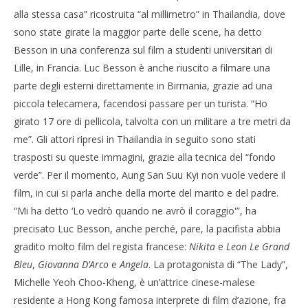
alla stessa casa” ricostruita “al millimetro” in Thailandia, dove
sono state girate la maggior parte delle scene, ha detto
Besson in una conferenza sul film a studenti universitari di
Lille, in Francia. Luc Besson è anche riuscito a filmare una
parte degli esterni direttamente in Birmania, grazie ad una
piccola telecamera, facendosi passare per un turista. “Ho
girato 17 ore di pellicola, talvolta con un militare a tre metri da
me”. Gli attori ripresi in Thailandia in seguito sono stati
trasposti su queste immagini, grazie alla tecnica del “fondo
verde”. Per il momento, Aung San Suu Kyi non vuole vedere il
film, in cui si parla anche della morte del marito e del padre.
“Mi ha detto ‘Lo vedrò quando ne avrò il coraggio'”, ha
precisato Luc Besson, anche perché, pare, la pacifista abbia
gradito molto film del regista francese:
Nikita
e
Leon Le Grand
Bleu
,
Giovanna D’Arco
e
Angela
. La protagonista di “The Lady”,
Michelle Yeoh Choo-Kheng, è un’attrice cinese-malese
residente a Hong Kong famosa interprete di film d’azione, fra