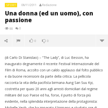
08/11/2011
Redazione
SPORT
Una donna (ed un uomo), con
passione
0
88
0
0
(di Carlo Di Stanislao) – “The Lady”, di Luc Besson, ha
inaugurato degnamente il recente Festival Internazionale del
Film di Roma, accolto con un caldo applauso dal folto pubblico
e da buone recensioni da parte della critica. La pellicola
racconta la vita della pacifista birmana Aung San Suu Kyi,
costretta per quasi 20 anni agli arresti domiciliari dal regime
militare del suo Paese ed ha, forse, il punto di forza più
evidente, nella splendida interpretazione della protagonista:
Michelle Yeoh, che ha imparato il birmano e studiato ore di