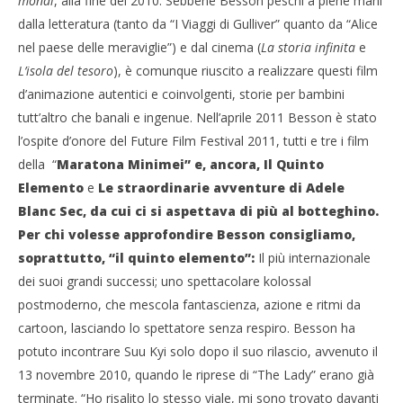
mondi
, alla fine del 2010. Sebbene Besson peschi a piene mani
dalla letteratura (tanto da “I Viaggi di Gulliver” quanto da “Alice
nel paese delle meraviglie”) e dal cinema (
La storia infinita
e
L’isola del tesoro
), è comunque riuscito a realizzare questi film
d’animazione autentici e coinvolgenti, storie per bambini
tutt’altro che banali e ingenue. Nell’aprile 2011 Besson è stato
l’ospite d’onore del Future Film Festival 2011, tutti e tre i film
della “
Maratona Minimei” e, ancora, Il Quinto
Elemento
e
Le straordinarie avventure di Adele
Blanc Sec, da cui ci si aspettava di più al botteghino.
Per chi volesse approfondire Besson consigliamo,
soprattutto, “il quinto elemento”:
Il più internazionale
dei suoi grandi successi; uno spettacolare kolossal
postmoderno, che mescola fantascienza, azione e ritmi da
cartoon, lasciando lo spettatore senza respiro. Besson ha
potuto incontrare Suu Kyi solo dopo il suo rilascio, avvenuto il
13 novembre 2010, quando le riprese di “The Lady” erano già
terminate. “Ho risalito lo stesso viale, mi sono trovato davanti