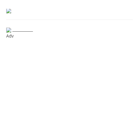
___________
Adv