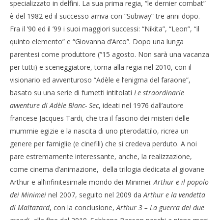
specializzato in delfini. La sua prima regia, “le dernier combat”
è del 1982 ed il successo arriva con “Subway” tre anni dopo.
Fra il ’90 ed il ’99 i suoi maggiori successi: “Nikita”, “Leon”, “il
quinto elemento” e “Giovanna d’Arco”. Dopo una lunga
parentesi come produttore (“15 agosto. Non sarà una vacanza
per tutti) e sceneggiatore, torna alla regia nel 2010, con il
visionario ed avventuroso “Adèle e l’enigma del faraone”,
basato su una serie di fumetti intitolati
Le straordinarie
avventure di Adèle Blanc- Sec
, ideati nel 1976 dall’autore
francese Jacques Tardi, che tra il fascino dei misteri delle
mummie egizie e la nascita di uno pterodattilo, ricrea un
genere per famiglie (e cinefili) che si credeva perduto. A noi
pare estremamente interessante, anche, la realizzazione,
come cinema d’animazione, della trilogia dedicata al giovane
Arthur e all’infinitesimale mondo dei Minimei:
Arthur e il popolo
dei Minimei
nel 2007, seguito nel 2009 da
Arthur e la vendetta
di Maltazard
, con la conclusione,
Arthur 3 – La guerra dei due