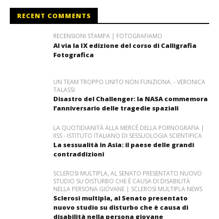
RECENT COMMENTS
RECENSIONI STAMPA | FOTOGRAFIAMO
Al via la IX edizione del corso di Calligrafia
Fotografica
UN TEAM TROPPO UNITO NON FUNZIONA. - VERONICA
TALASSI
Disastro del Challenger: la NASA commemora
l’anniversario delle tragedie spaziali
LA QUOTIDIANITÀ ALLA MERCÉ DELLA PORNOGRAFIA |
IISS - ISTITUTO ITALIANO DI SESSUOLOGIA SCIENTIFICA
La sessualità in Asia: il paese delle grandi
contraddizioni
SCLEROSI MULTIPLA, AL SENATO PRESENTATO NUOVO
STUDIO SU DISTURBO CHE È CAUSA DI DISABILITÀ
NELLA PERSONA GIOVANE | SCLEROSI MULTIPLA NEWS
Sclerosi multipla, al Senato presentato
nuovo studio su disturbo che è causa di
disabilità nella persona giovane