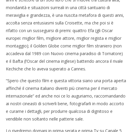
mondanità e situazioni surreali in una città santuario di
meraviglia e grandezza, è una riuscita metafora di questi anni,
accolta senza entusiasmi sulla Croisette, ma che poi si è
rifatto con un susseguirsi di premi: quattro Efa (gli Oscar
europei: miglior film, migliore attore, miglior regista e miglior
montaggio); il Golden Globe come miglior film straniero (non
accadeva dal 1989 con Nuovo cinema paradiso di Tornatore)
e il Bafta (l’Oscar del cinema inglese) battendo ancora il rivale
Kechiche che lo aveva superato a Cannes.
“Spero che questo film e questa vittoria siano una porta aperta
affinché il cinema italiano diventi più cinema per il mercato
internazionale” ed anche noi ce lo auguriamo, raccomandando
ai nostri cineasti di scriverli bene, fotografarli in modo accorto
e curarne i dettagli, per produrre qualcosa di dignitoso e
vendibile non soltanto nelle patterie sale.
Lo rivedremo domani in prima serata e prima Tv su Canale 5