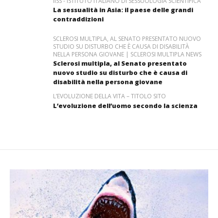
IISS - ISTITUTO ITALIANO DI SESSUOLOGIA SCIENTIFICA
La sessualità in Asia: il paese delle grandi
contraddizioni
SCLEROSI MULTIPLA, AL SENATO PRESENTATO NUOVO
STUDIO SU DISTURBO CHE È CAUSA DI DISABILITÀ
NELLA PERSONA GIOVANE | SCLEROSI MULTIPLA NEWS
Sclerosi multipla, al Senato presentato
nuovo studio su disturbo che è causa di
disabilità nella persona giovane
L’EVOLUZIONE DELLA VITA – TITOLO SITO
L’evoluzione dell’uomo secondo la scienza