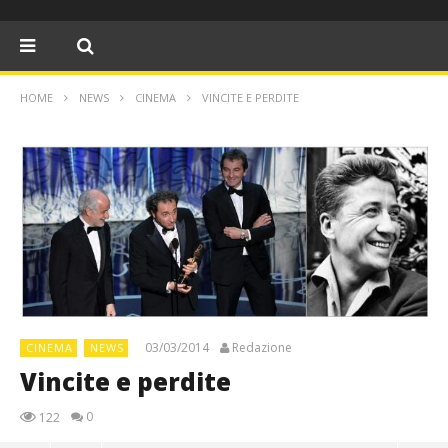
HOME
NEWS
CINEMA
VINCITE E PERDITE
03/03/2014
Redazione
CINEMA
NEWS
Vincite e perdite
0
122