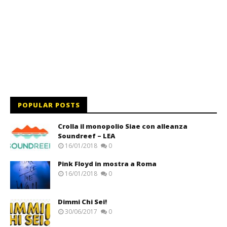
POPULAR POSTS
Crolla il monopolio Siae con alleanza
Soundreef – LEA
16/01/2018
0
Pink Floyd in mostra a Roma
16/01/2018
0
Dimmi Chi Sei!
30/06/2017
0