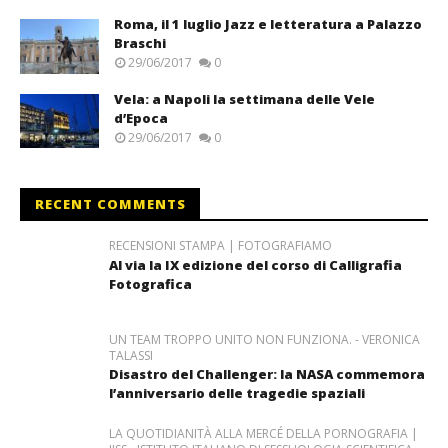
Roma, il 1 luglio Jazz e letteratura a Palazzo
Braschi
29/06/2017
0
Vela: a Napoli la settimana delle Vele
d’Epoca
29/06/2017
0
RECENT COMMENTS
RECENSIONI STAMPA | FOTOGRAFIAMO
Al via la IX edizione del corso di Calligrafia
Fotografica
UN TEAM TROPPO UNITO NON FUNZIONA. - VERONICA
TALASSI
Disastro del Challenger: la NASA commemora
l’anniversario delle tragedie spaziali
LA QUOTIDIANITÀ ALLA MERCÉ DELLA PORNOGRAFIA |