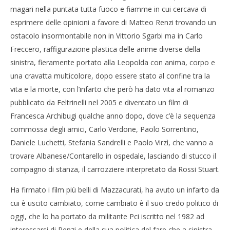
magari nella puntata tutta fuoco e fiamme in cui cercava di
esprimere delle opinioni a favore di Matteo Renzi trovando un
ostacolo insormontabile non in Vittorio Sgarbi ma in Carlo
Freccero, raffigurazione plastica delle anime diverse della
sinistra, fieramente portato alla Leopolda con anima, corpo e
una cravatta multicolore, dopo essere stato al confine tra la
vita e la morte, con l’infarto che però ha dato vita al romanzo
pubblicato da Feltrinelli nel 2005 e diventato un film di
Francesca Archibugi qualche anno dopo, dove c’è la sequenza
commossa degli amici, Carlo Verdone, Paolo Sorrentino,
Daniele Luchetti, Stefania Sandrelli e Paolo Virzì, che vanno a
trovare Albanese/Contarello in ospedale, lasciando di stucco il
compagno di stanza, il carrozziere interpretato da Rossi Stuart.
Ha firmato i film più belli di Mazzacurati, ha avuto un infarto da
cui è uscito cambiato, come cambiato è il suo credo politico di
oggi, che lo ha portato da militante Pci iscritto nel 1982 ad
interessarsi di Renzi e della sua politica del fare che a sinistra