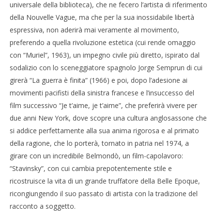
universale della biblioteca), che ne fecero l’artista di riferimento
della Nouvelle Vague, ma che per la sua inossidabile libertà
espressiva, non aderirà mai veramente al movimento,
preferendo a quella rivoluzione estetica (cui rende omaggio
con “Muriel”, 1963), un impegno civile più diretto, ispirato dal
sodalizio con lo sceneggiatore spagnolo Jorge Semprun di cui
girerà “La guerra è finita” (1966) e poi, dopo l’adesione ai
movimenti pacifisti della sinistra francese e l’insuccesso del
film successivo “Je t’aime, je t’aime”, che preferirà vivere per
due anni New York, dove scopre una cultura anglosassone che
si addice perfettamente alla sua anima rigorosa e al primato
della ragione, che lo porterà, tornato in patria nel 1974, a
girare con un incredibile Belmondò, un film-capolavoro:
“Stavinsky”, con cui cambia prepotentemente stile e
ricostruisce la vita di un grande truffatore della Belle Epoque,
ricongiungendo il suo passato di artista con la tradizione del
racconto a soggetto.