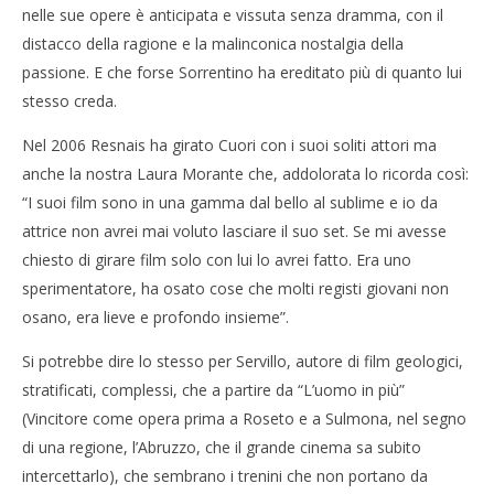
nelle sue opere è anticipata e vissuta senza dramma, con il
distacco della ragione e la malinconica nostalgia della
passione. E che forse Sorrentino ha ereditato più di quanto lui
stesso creda.
Nel 2006 Resnais ha girato Cuori con i suoi soliti attori ma
anche la nostra Laura Morante che, addolorata lo ricorda così:
“I suoi film sono in una gamma dal bello al sublime e io da
attrice non avrei mai voluto lasciare il suo set. Se mi avesse
chiesto di girare film solo con lui lo avrei fatto. Era uno
sperimentatore, ha osato cose che molti registi giovani non
osano, era lieve e profondo insieme”.
Si potrebbe dire lo stesso per Servillo, autore di film geologici,
stratificati, complessi, che a partire da “L’uomo in più”
(Vincitore come opera prima a Roseto e a Sulmona, nel segno
di una regione, l’Abruzzo, che il grande cinema sa subito
intercettarlo), che sembrano i trenini che non portano da