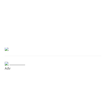
___________
Adv