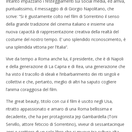
Intanto impazzano i festeggiamenti sui social media, ed arriva,
puntualissimo, il messaggio di di Giorgio Napolitano, che
scrive: “Si è giustamente colto nel film di Sorrentino il senso
della grande tradizione del cinema italiano e insieme una
nuova capacità di rappresentazione creativa della realtà del
costume del nostro tempo. E’ uno splendido riconoscimento, è
una splendida vittoria per l’Italia”.
Vive da tempo a Roma anche lui, il presidente, che è di Napoli
e della generazione di La Capria e di Rea, una generazione che
ha visto il tracollo di ideali e l’inbarbarimento dei riti singoli e
collettivi e che, pertanto, meglio di altri ha saputo cogliere
l’anima coraggiosa del film.
The great beauty, titolo con cui il film è uscito negli Usa,
ritratto appassionato e amaro di una Roma bellissima e
decadente, che ha per protagonista Jep Gambardella (Toni
Servillo, attore feticcio di Sorrentino), viveur di sessantacinque
anni e scrittore di un solo libro che si muove tra cultura alta,