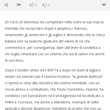
0
0
(Di Carlo Di Stanislao)
Ha completato nella notte la sua marcia
trionfale che ha lasciato stupiti e perplessi i francesi,
innamorato gli americani e gli inglesi e dimostrato che la critica
italiana non sa neanche giudicare del valore di ciò che
commenta e, per conseguenza, dare utili linee di condotta a
NOW VIEWING
chi voglia cimentarsi con un cinema che sia di valore ma anche
Vincite e perdite
di successo.
03/03/2014
Dopo il Golden Globe ed il BAFTA e dopo tre lustri di digiuno
Redazione
amaro ed ostinato per il cinema tricolore, “la grande bellezza”
ci riporta in cima alla classifica del cinema mondiale, con un
Cro
Oscar atteso e combattuto, che Paolo Sorrentino, l’autore, ha
LE
condiviso con il produttore ed il protagonista ed ha dedicato a
03/
Fellini e Scorsese, ma anche a Maradona, esempio di salite
R
verticali e discese disastrose, metafore di un’arte che non sa