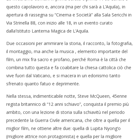
questo capolavoro e, ancora (ma per chi sarà a L’Aquila), in
apertura di rassegna su “Cinema e Società” alla Sala Sericchi in
Via Strinella 88, con inizio alle 18, in un evento curato
dalla’Istituto Lanterna Magica de L’Aquila.
Due occasioni per ammirare la storia, il racconto, la fotografia,
il montaggio, ma anche la musica , elemento importante del
film, un mix fra sacro e profano, perché Roma è la città che
combina tutto questa e fa coabitare la chiesa cattolica ciò che
vive fuori dal Vaticano, e si macera in un edonismo tanto
sfrenato quanto fatuo e deprimente.
Nella stessa, indimenticabile notte, Steve McQueen, 45enne
regista britannico di “12 anni schiavo”, conquista il premio più
ambito, con una lezione di storia sulla schiavitù nel periodo
precedente la Guerra Civile americana, che oltre a quella per il
miglior film, ne ottiene altre due: quella di Lupita Nyong’o
(migliore attrice non protagonista) e quella per la migliore