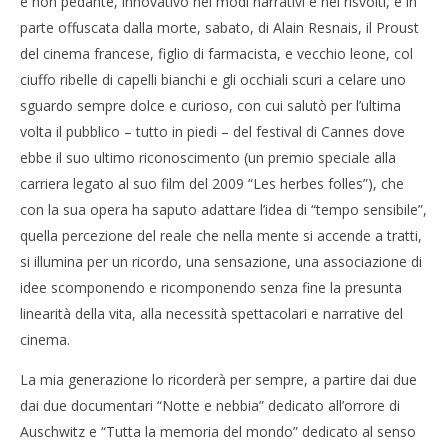
e non pedante, innovativo nei modi narrativi e nei risvolti, è in
parte offuscata dalla morte, sabato, di Alain Resnais, il Proust
del cinema francese, figlio di farmacista, e vecchio leone, col
ciuffo ribelle di capelli bianchi e gli occhiali scuri a celare uno
sguardo sempre dolce e curioso, con cui salutò per l’ultima
volta il pubblico – tutto in piedi – del festival di Cannes dove
ebbe il suo ultimo riconoscimento (un premio speciale alla
carriera legato al suo film del 2009 “Les herbes folles”), che
con la sua opera ha saputo adattare l’idea di “tempo sensibile”,
quella percezione del reale che nella mente si accende a tratti,
si illumina per un ricordo, una sensazione, una associazione di
idee scomponendo e ricomponendo senza fine la presunta
linearità della vita, alla necessità spettacolari e narrative del
cinema.
La mia generazione lo ricorderà per sempre, a partire dai due
dai due documentari “Notte e nebbia” dedicato all’orrore di
Auschwitz e “Tutta la memoria del mondo” dedicato al senso