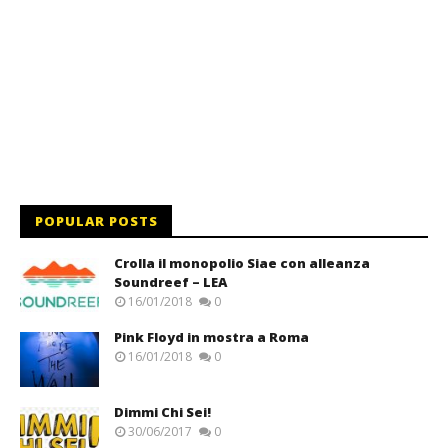
POPULAR POSTS
Crolla il monopolio Siae con alleanza
Soundreef – LEA
16/01/2018
0
Pink Floyd in mostra a Roma
16/01/2018
0
Dimmi Chi Sei!
30/06/2017
0