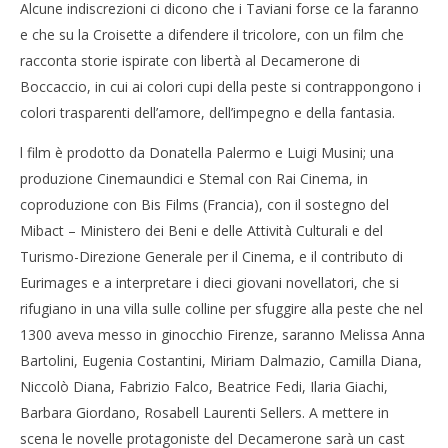
Alcune indiscrezioni ci dicono che i Taviani forse ce la faranno
e che su la Croisette a difendere il tricolore, con un film che
racconta storie ispirate con libertà al Decamerone di
Boccaccio, in cui ai colori cupi della peste si contrappongono i
colori trasparenti dell’amore, dell’impegno e della fantasia.
l film è prodotto da Donatella Palermo e Luigi Musini; una
produzione Cinemaundici e Stemal con Rai Cinema, in
coproduzione con Bis Films (Francia), con il sostegno del
Mibact – Ministero dei Beni e delle Attività Culturali e del
Turismo-Direzione Generale per il Cinema, e il contributo di
Eurimages e a interpretare i dieci giovani novellatori, che si
rifugiano in una villa sulle colline per sfuggire alla peste che nel
1300 aveva messo in ginocchio Firenze, saranno Melissa Anna
Bartolini, Eugenia Costantini, Miriam Dalmazio, Camilla Diana,
Niccolò Diana, Fabrizio Falco, Beatrice Fedi, Ilaria Giachi,
Barbara Giordano, Rosabell Laurenti Sellers. A mettere in
scena le novelle protagoniste del Decamerone sarà un cast