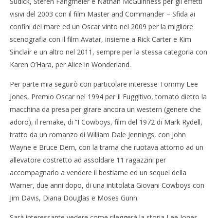
Sudick, Stefen Fangmeier e Nathan McGuinness per gli effetti
visivi del 2003 con il film Master and Commander – Sfida ai
confini del mare ed un Oscar vinto nel 2009 per la migliore
scenografia con il film Avatar, insieme a Rick Carter e Kim
Sinclair e un altro nel 2011, sempre per la stessa categoria con
Karen O’Hara, per Alice in Wonderland.
Per parte mia seguirò con particolare interesse Tommy Lee
Jones, Premio Oscar nel 1994 per Il Fuggitivo, tornato dietro la
macchina da presa per girare ancora un western (genere che
adoro), il remake, di “I Cowboys, film del 1972 di Mark Rydell,
tratto da un romanzo di William Dale Jennings, con John
Wayne e Bruce Dern, con la trama che ruotava attorno ad un
allevatore costretto ad assoldare 11 ragazzini per
accompagnarlo a vendere il bestiame ed un sequel della
Warner, due anni dopo, di una intitolata Giovani Cowboys con
Jim Davis, Diana Douglas e Moses Gunn.
Sarà interessante vedere come rileggerà la storia Lee Jones,