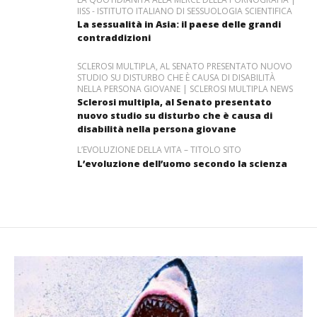
IISS - ISTITUTO ITALIANO DI SESSUOLOGIA SCIENTIFICA
La sessualità in Asia: il paese delle grandi
contraddizioni
SCLEROSI MULTIPLA, AL SENATO PRESENTATO NUOVO
STUDIO SU DISTURBO CHE È CAUSA DI DISABILITÀ
NELLA PERSONA GIOVANE | SCLEROSI MULTIPLA NEWS
Sclerosi multipla, al Senato presentato
nuovo studio su disturbo che è causa di
disabilità nella persona giovane
L’EVOLUZIONE DELLA VITA – TITOLO SITO
L’evoluzione dell’uomo secondo la scienza