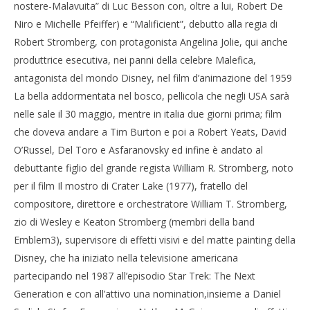
nostere-Malavuita” di Luc Besson con, oltre a lui, Robert De
Niro e Michelle Pfeiffer) e “Malificient”, debutto alla regia di
Robert Stromberg, con protagonista Angelina Jolie, qui anche
produttrice esecutiva, nei panni della celebre Malefica,
antagonista del mondo Disney, nel film d’animazione del 1959
La bella addormentata nel bosco, pellicola che negli USA sarà
nelle sale il 30 maggio, mentre in italia due giorni prima; film
che doveva andare a Tim Burton e poi a Robert Yeats, David
O’Russel, Del Toro e Asfaranovsky ed infine è andato al
debuttante figlio del grande regista William R. Stromberg, noto
per il film Il mostro di Crater Lake (1977), fratello del
compositore, direttore e orchestratore William T. Stromberg,
zio di Wesley e Keaton Stromberg (membri della band
Emblem3), supervisore di effetti visivi e del matte painting della
Disney, che ha iniziato nella televisione americana
partecipando nel 1987 all’episodio Star Trek: The Next
Generation e con all’attivo una nomination,insieme a Daniel