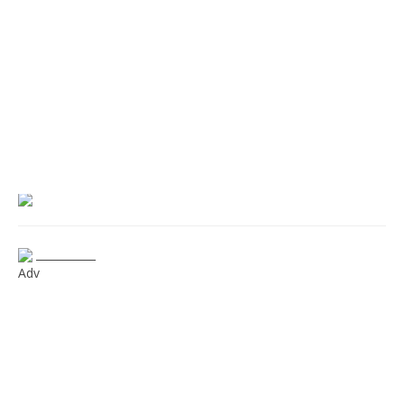
___________
Adv