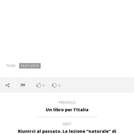
TAGS:
FEATURED
0
0
PREVIOUS
Un libro per l’Italia
NEXT
Riunirci al passato. La lezione “naturale” di