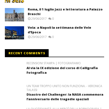
Roma, il 1 luglio Jazz e letteratura a Palazzo
Braschi
29/06/2017
0
Vela: a Napoli la settimana delle Vele
d’Epoca
29/06/2017
0
RECENT COMMENTS
RECENSIONI STAMPA | FOTOGRAFIAMO
Al via la IX edizione del corso di Calligrafia
Fotografica
UN TEAM TROPPO UNITO NON FUNZIONA. - VERONICA
TALASSI
Disastro del Challenger: la NASA commemora
l’anniversario delle tragedie spaziali
LA QUOTIDIANITÀ ALLA MERCÉ DELLA PORNOGRAFIA |