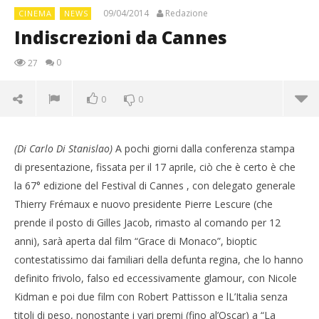
09/04/2014
Redazione
CINEMA
NEWS
Indiscrezioni da Cannes
0
27
0
0
(Di Carlo Di Stanislao)
A pochi giorni dalla conferenza stampa
di presentazione, fissata per il 17 aprile, ciò che è certo è che
la 67° edizione del Festival di Cannes , con delegato generale
Thierry Frémaux e nuovo presidente Pierre Lescure (che
prende il posto di Gilles Jacob, rimasto al comando per 12
anni), sarà aperta dal film “Grace di Monaco”, bioptic
contestatissimo dai familiari della defunta regina, che lo hanno
definito frivolo, falso ed eccessivamente glamour, con Nicole
Kidman e poi due film con Robert Pattisson e lL’Italia senza
NOW VIEWING
titoli di peso, nonostante i vari premi (fino al’Oscar) a “La