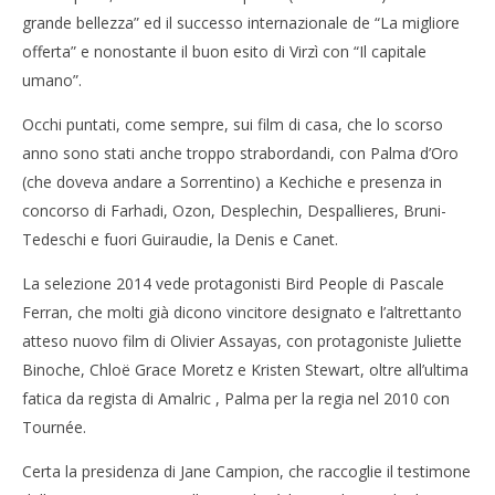
grande bellezza” ed il successo internazionale de “La migliore
Indiscrezioni da Cannes
Cro
09/04/2014
offerta” e nonostante il buon esito di Virzì con “Il capitale
LE
Redazione
umano”.
09/
R
Occhi puntati, come sempre, sui film di casa, che lo scorso
anno sono stati anche troppo strabordandi, con Palma d’Oro
(che doveva andare a Sorrentino) a Kechiche e presenza in
concorso di Farhadi, Ozon, Desplechin, Despallieres, Bruni-
Tedeschi e fuori Guiraudie, la Denis e Canet.
La selezione 2014 vede protagonisti Bird People di Pascale
Ferran, che molti già dicono vincitore designato e l’altrettanto
atteso nuovo film di Olivier Assayas, con protagoniste Juliette
Binoche, Chloë Grace Moretz e Kristen Stewart, oltre all’ultima
fatica da regista di Amalric , Palma per la regia nel 2010 con
Tournée.
Certa la presidenza di Jane Campion, che raccoglie il testimone