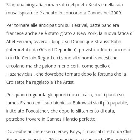
Star, una biografia romanzata del poeta Keats e della sua
musa ispiratrice è andato in concorso a Cannes nel 2009.
Per tornare alle anticipazioni sul Festival, batte bandiera
francese anche se è stato girato a New York, la nuova fatica di
Abel Ferrara, ovvero il biopic su Dominique Strauss-Kahn
(interpretato da Gérard Depardieu), previsto o fuori concorso
o in Un Certain Regard e ci sono altri nomi francesi che
circolano ma che paiono meno certi, come quello di
Hazanavicius , che dovrebbe tornare dopo la fortuna che la
Croisette ha regalato a The Artist.
Per quanto riguarda gli apporti non di casa, molti punta su
James Franco ed il suo biopic su Bukowski sia il più papabile,
intitolato Foxcatcher, che dopo lo slittamento di data,
potrebbe trovare in Cannes il lancio perfetto.
Dovrebbe anche esserci Jersey Boys, il musical diretto da Clint
Eastwood in uscita il 20 giugno in patria ed anche ll’esordio da