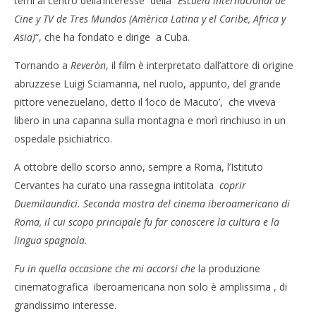
temi al centro della’interesse della “
Escuela lnternacional de
Cine y TV de Tres Mundos (Amèrica Latina y el Caribe, Africa y
Asia)
“, che ha fondato e dirige a Cuba.
Tornando a
Reveròn
, il film è interpretato dall’attore di origine
abruzzese Luigi Sciamanna, nel ruolo, appunto, del grande
pittore venezuelano, detto il ‘loco de Macuto’, che viveva
libero in una capanna sulla montagna e morì rinchiuso in un
ospedale psichiatrico.
A ottobre dello scorso anno, sempre a Roma, l’Istituto
Cervantes ha curato una rassegna intitolata
coprir
Duemilaundici. Seconda mostra del cinema iberoamericano di
Roma
, il cui scopo principale fu far conoscere la cultura e la
lingua spagnola.
Fu in quella occasione che mi accorsi che
la produzione
cinematografica iberoamericana non solo è amplissima , di
grandissimo interesse.