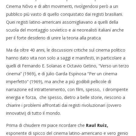
Cinema Nôvo e di altri movimenti, rivolgendosi però a un
pubblico più vasto di quello conquistato dai registi brasiliani.
Quei registi latino-americani assomigliavano a quelli della
scuola del montaggio sovietico e ai neorealisti italiani anche
per il forte desiderio di unire la teoria alla pratica
Ma da oltre 40 anni, le discussioni critiche sul cinema politico
hanno dato vita non solo a saggi e manifesti, in particolare a
quelli di Fernando E. Solanas e Octavio Getino, “Verso un terzo
cinema” (1969), e di Julio Garda Espinosa “Per un cinema
imperfetto” (1969), ma anche a più godibili pellicole di
narrazione ed intrattenimento, con film, spesso, i dirompente
energia e forza, che spesso, dietro a belle storie, riescono a
chiarire i problemi affrontati dai registi rivoluzionari (ovvero
innovativi) di tutto il mondo.
Prima di chiudere mi piace ricordare che
Raul Ruiz
,
esponente di spicco del cinema latino-americano e vero genio