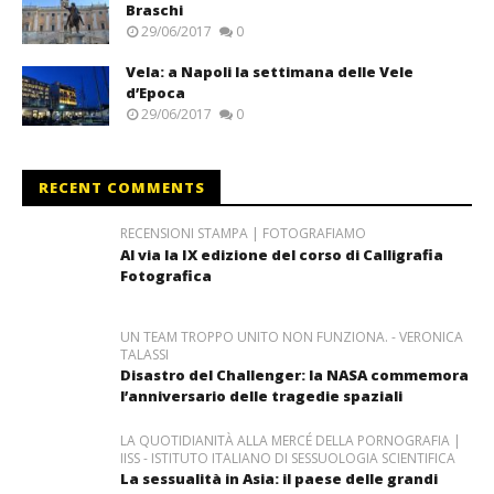
Braschi
29/06/2017
0
Vela: a Napoli la settimana delle Vele
d’Epoca
29/06/2017
0
RECENT COMMENTS
RECENSIONI STAMPA | FOTOGRAFIAMO
Al via la IX edizione del corso di Calligrafia
Fotografica
UN TEAM TROPPO UNITO NON FUNZIONA. - VERONICA
TALASSI
Disastro del Challenger: la NASA commemora
l’anniversario delle tragedie spaziali
LA QUOTIDIANITÀ ALLA MERCÉ DELLA PORNOGRAFIA |
IISS - ISTITUTO ITALIANO DI SESSUOLOGIA SCIENTIFICA
La sessualità in Asia: il paese delle grandi