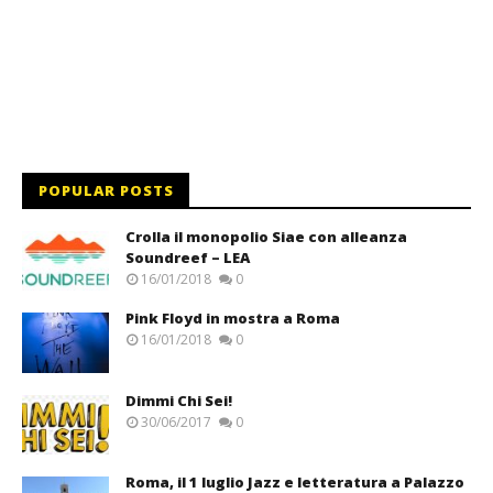
POPULAR POSTS
Crolla il monopolio Siae con alleanza
Soundreef – LEA
16/01/2018
0
Pink Floyd in mostra a Roma
16/01/2018
0
Dimmi Chi Sei!
30/06/2017
0
Roma, il 1 luglio Jazz e letteratura a Palazzo