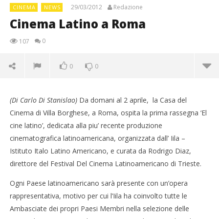
29/03/2012
Redazione
CINEMA
NEWS
Cinema Latino a Roma
0
107
0
0
(Di Carlo Di Stanislao)
Da domani al 2 aprile, la Casa del
Cinema di Villa Borghese, a Roma, ospita la prima rassegna ‘El
cine latino’, dedicata alla piu’ recente produzione
cinematografica latinoamericana, organizzata dall’ Iila –
Istituto Italo Latino Americano, e curata da Rodrigo Diaz,
direttore del Festival Del Cinema Latinoamericano di Trieste.
Ogni Paese latinoamericano sarà presente con un’opera
rappresentativa, motivo per cui l’Iila ha coinvolto tutte le
NOW VIEWING
Ambasciate dei propri Paesi Membri nella selezione delle