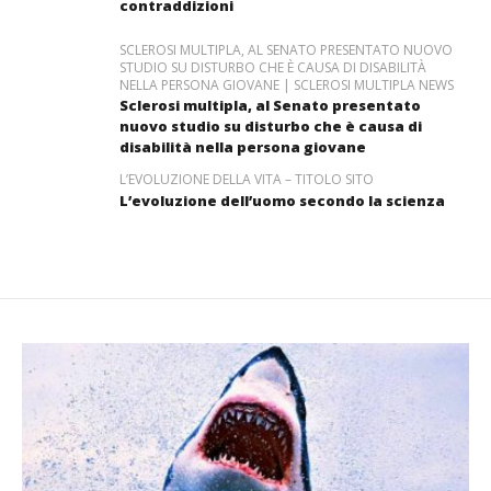
contraddizioni
SCLEROSI MULTIPLA, AL SENATO PRESENTATO NUOVO
STUDIO SU DISTURBO CHE È CAUSA DI DISABILITÀ
NELLA PERSONA GIOVANE | SCLEROSI MULTIPLA NEWS
Sclerosi multipla, al Senato presentato
nuovo studio su disturbo che è causa di
disabilità nella persona giovane
L’EVOLUZIONE DELLA VITA – TITOLO SITO
L’evoluzione dell’uomo secondo la scienza