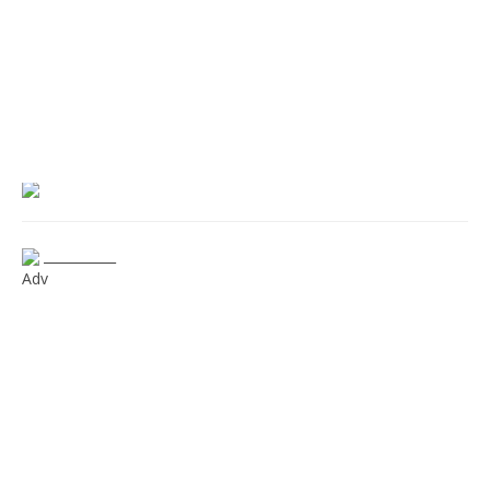
___________
Adv