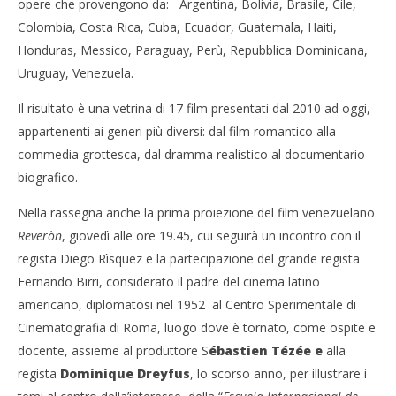
opere che provengono da: Argentina, Bolivia, Brasile, Cile,
Cinema Latino a Roma
Cro
Colombia, Costa Rica, Cuba, Ecuador, Guatemala, Haiti,
29/03/2012
LE
Honduras, Messico, Paraguay, Perù, Repubblica Dominicana,
Redazione
29/
Uruguay, Venezuela.
R
Il risultato è una vetrina di 17 film presentati dal 2010 ad oggi,
appartenenti ai generi più diversi: dal film romantico alla
commedia grottesca, dal dramma realistico al documentario
biografico.
Nella rassegna anche la prima proiezione del film venezuelano
Reveròn
, giovedì alle ore 19.45, cui seguirà un incontro con il
regista Diego Rìsquez e la partecipazione del grande regista
Fernando Birri, considerato il padre del cinema latino
americano, diplomatosi nel 1952 al Centro Sperimentale di
Cinematografia di Roma, luogo dove è tornato, come ospite e
docente, assieme al produttore S
ébastien Tézée e
alla
regista
Dominique Dreyfus
, lo scorso anno, per illustrare i