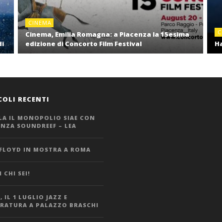
CINEMA
C
Cinema, Emilia Romagna: a Piacenza la 15esima
di
edizione di Concorto Film Festival
Ha
COLI RECENTI
LA IL MONOPOLIO SIAE CON
ANZA SOUNDREEF – LEA
 FLOYD IN MOSTRA A ROMA
 CHI SEI!
 IL 1 LUGLIO JAZZ E
ERATURA A PALAZZO BRASCHI