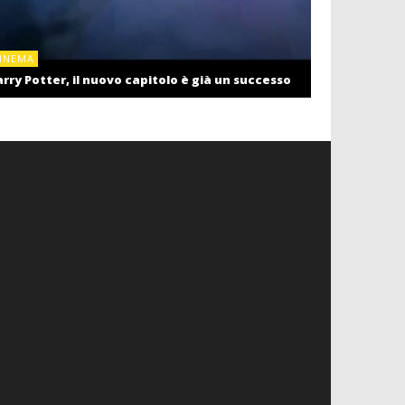
CINEMA
INEMA
Cinema: il r
rry Potter, il nuovo capitolo è già un successo
settembre c