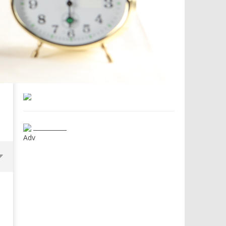
___________
Adv