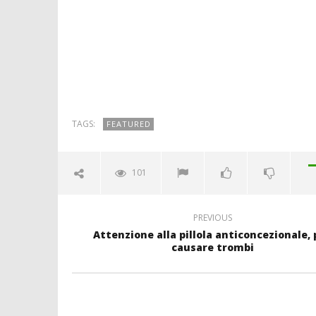
TAGS:
FEATURED
101
PREVIOUS
Attenzione alla pillola anticoncezionale,
causare trombi