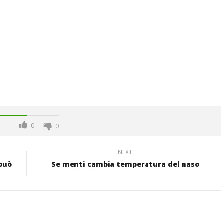
0
0
NEXT
 può
Se menti cambia temperatura del naso