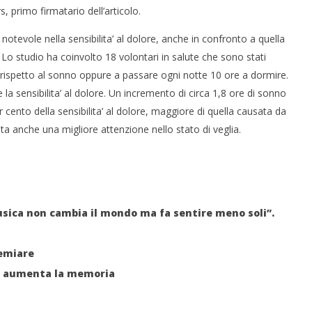
, primo firmatario dell’articolo.
tevole nella sensibilita’ al dolore, anche in confronto a quella
Lo studio ha coinvolto 18 volontari in salute che sono stati
i rispetto al sonno oppure a passare ogni notte 10 ore a dormire.
 monopolio Siae con
Pink Floyd in mostra a Roma
la sensibilita’ al dolore. Un incremento di circa 1,8 ore di sonno
Soundreef - LEA
03/12/2012
cento della sensibilita’ al dolore, maggiore di quella causata da
Redazione
e
vata anche una migliore attenzione nello stato di veglia.
usica non cambia il mondo ma fa sentire meno soli”.
emiare
o aumenta la memoria