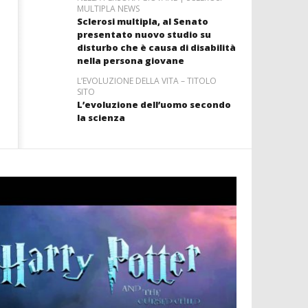
MULTIPLA NEWS
Sclerosi multipla, al Senato
presentato nuovo studio su
disturbo che è causa di disabilità
nella persona giovane
L’EVOLUZIONE DELLA VITA – TITOLO
SITO
L’evoluzione dell’uomo secondo
la scienza