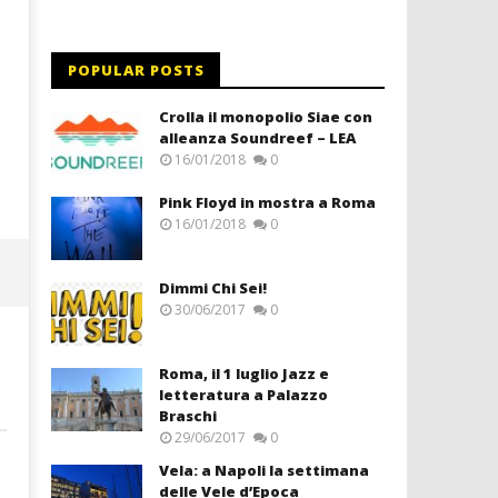
POPULAR POSTS
Crolla il monopolio Siae con
alleanza Soundreef – LEA
16/01/2018
0
Pink Floyd in mostra a Roma
16/01/2018
0
Dimmi Chi Sei!
30/06/2017
0
Roma, il 1 luglio Jazz e
letteratura a Palazzo
Braschi
29/06/2017
0
Vela: a Napoli la settimana
delle Vele d’Epoca