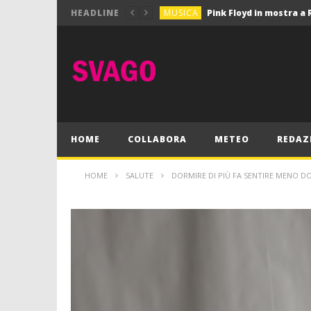
MUSICA
Pink Floyd in mostra a
HEADLINE
GIOCHI
Dimmi Chi Sei!
CULTURA
SPORT
Vela: a Napoli la settim
MUSICA
HOME
COLLABORA
METEO
REDAZ
HOME
SALUTE
DORMIRE DI PIÙ FA SENTIRE MENO D