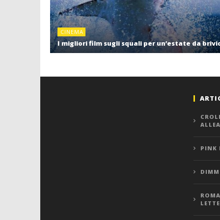
CINEMA
I migliori film sugli squali per un’estate da brivi
ARTI
CROL
ALLE
PINK
DIMMI
ROMA,
LETT