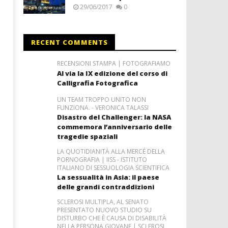
29/06/2017
0
RECENT COMMENTS
RECENSIONI STAMPA | FOTOGRAFIAMO
Al via la IX edizione del corso di
Calligrafia Fotografica
UN TEAM TROPPO UNITO NON
FUNZIONA. - VERONICA TALASSI
Disastro del Challenger: la NASA
commemora l’anniversario delle
tragedie spaziali
LA QUOTIDIANITÀ ALLA MERCÉ DELLA
PORNOGRAFIA | IISS - ISTITUTO
ITALIANO DI SESSUOLOGIA SCIENTIFICA
La sessualità in Asia: il paese
delle grandi contraddizioni
SCLEROSI MULTIPLA, AL SENATO
PRESENTATO NUOVO STUDIO SU
DISTURBO CHE È CAUSA DI DISABILITÀ
NELLA PERSONA GIOVANE | SCLEROSI