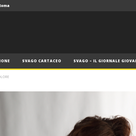
 Roma
Roma, il 1 luglio Jazz e letteratura a Palazzo Braschi
ana delle Vele d’Epoca
Crolla il monopolio Siae con alleanza Soundreef – LEA
IONE
SVAGO CARTACEO
SVAGO – IL GIORNALE GIOVA
OLORE