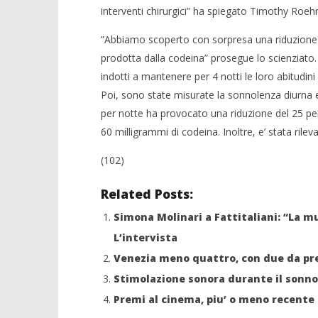
interventi chirurgici” ha spiegato Timothy Roehrs
”Abbiamo scoperto con sorpresa una riduzione no
NOW VIEWING
prodotta dalla codeina” prosegue lo scienziato. 
Dormire di più fa sentire meno
indotti a mantenere per 4 notti le loro abitudin
dolore
Crolla il
Poi, sono state misurate la sonnolenza diurna e 
alleanza 
03/12/2012
per notte ha provocato una riduzione del 25 per 
Redazione
03/12/2012
Redazion
60 milligrammi di codeina. Inoltre, e’ stata rile
(102)
Related Posts:
Simona Molinari a Fattitaliani: “La m
L’intervista
Venezia meno quattro, con due da pr
Stimolazione sonora durante il sonn
Premi al cinema, piu’ o meno recente