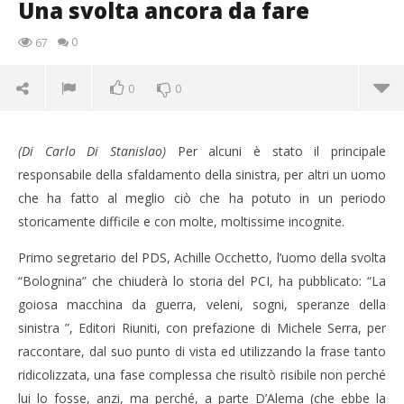
Una svolta ancora da fare
0
67
0
0
(Di Carlo Di Stanislao)
Per alcuni è stato il principale
responsabile della sfaldamento della sinistra, per altri un uomo
che ha fatto al meglio ciò che ha potuto in un periodo
storicamente difficile e con molte, moltissime incognite.
Primo segretario del PDS, Achille Occhetto, l’uomo della svolta
“Bolognina” che chiuderà lo storia del PCI, ha pubblicato: “La
goiosa macchina da guerra, veleni, sogni, speranze della
NOW VIEWING
sinistra ”, Editori Riuniti, con prefazione di Michele Serra, per
raccontare, dal suo punto di vista ed utilizzando la frase tanto
Una svolta ancora da fare
ridicolizzata, una fase complessa che risultò risibile non perché
30/01/2014
Redazione
Cro
lui lo fosse, anzi, ma perché, a parte D’Alema (che ebbe la