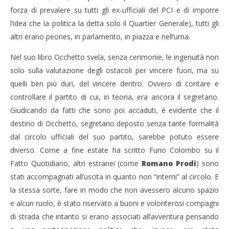
LE
forza di prevalere su tutti gli ex-ufficiali del PCI e di imporre
30/
l’idea che la politica la detta solo il Quartier Generale), tutti gli
R
altri erano peones, in parlamento, in piazza e nell’urna.
Nel suo libro Occhetto svela, senza cerimonie, le ingenuità non
solo sulla valutazione degli ostacoli per vincere fuori, ma su
quelli ben più duri, del vincere dentro. Ovvero di contare e
controllare il partito di cui, in teoria, era ancora il segretario.
Giudicando da fatti che sono poi accaduti, è evidente che il
destino di Occhetto, segretario deposto senza tante formalità
dal circolo ufficiali del suo partito, sarebbe potuto essere
diverso. Come a fine estate ha scritto Furio Colombo su il
Fatto Quotidiano, altri estranei (come
Romano
Prodi
) sono
stati accompagnati all’uscita in quanto non “interni” al circolo. E
la stessa sorte, fare in modo che non avessero alcuno spazio
e alcun ruolo, è stato riservato a buoni e volonterosi compagni
di strada che intanto si erano associati all’avventura pensando