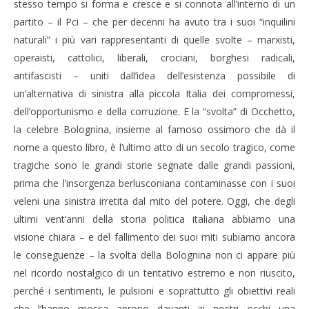
stesso tempo si forma e cresce e si connota all’interno di un
partito – il Pci – che per decenni ha avuto tra i suoi “inquilini
naturali” i più vari rappresentanti di quelle svolte – marxisti,
operaisti, cattolici, liberali, crociani, borghesi radicali,
antifascisti – uniti dall’idea dell’esistenza possibile di
un’alternativa di sinistra alla piccola Italia dei compromessi,
dell’opportunismo e della corruzione. E la “svolta” di Occhetto,
la celebre Bolognina, insieme al famoso ossimoro che dà il
nome a questo libro, è l’ultimo atto di un secolo tragico, come
tragiche sono le grandi storie segnate dalle grandi passioni,
prima che l’insorgenza berlusconiana contaminasse con i suoi
veleni una sinistra irretita dal mito del potere. Oggi, che degli
ultimi vent’anni della storia politica italiana abbiamo una
visione chiara – e del fallimento dei suoi miti subiamo ancora
le conseguenze – la svolta della Bolognina non ci appare più
nel ricordo nostalgico di un tentativo estremo e non riuscito,
perché i sentimenti, le pulsioni e soprattutto gli obiettivi reali
che l’hanno mossa aprono davanti ai nostri occhi una