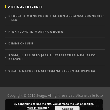
ARTICOLI RECENTI
CROLLA IL MONOPOLIO SIAE CON ALLEANZA SOUNDREEF
– LEA
PINK FLOYD IN MOSTRA A ROMA
DIMMI CHI SEI!
ROMA, IL 1 LUGLIO JAZZ E LETTERATURA A PALAZZO
BRASCHI
VELA: A NAPOLI LA SETTIMANA DELLE VELE D’EPOCA
Copyright © 2015 Svago. All right reserved. Alcune delle foto
presenti sono state prese da Internet, e quindi valutate di
By continuing to use the site, you agree to the use of cookies.
pubblico dominio. Direttore Responsabile: Manuel Romano |
more information
Accept