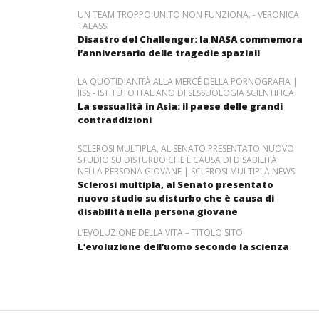
UN TEAM TROPPO UNITO NON FUNZIONA. - VERONICA
TALASSI
Disastro del Challenger: la NASA commemora
l’anniversario delle tragedie spaziali
LA QUOTIDIANITÀ ALLA MERCÉ DELLA PORNOGRAFIA |
IISS - ISTITUTO ITALIANO DI SESSUOLOGIA SCIENTIFICA
La sessualità in Asia: il paese delle grandi
contraddizioni
SCLEROSI MULTIPLA, AL SENATO PRESENTATO NUOVO
STUDIO SU DISTURBO CHE È CAUSA DI DISABILITÀ
NELLA PERSONA GIOVANE | SCLEROSI MULTIPLA NEWS
Sclerosi multipla, al Senato presentato
nuovo studio su disturbo che è causa di
disabilità nella persona giovane
L’EVOLUZIONE DELLA VITA – TITOLO SITO
L’evoluzione dell’uomo secondo la scienza