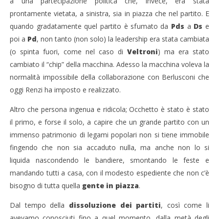
a una partecipazione politica che, invece, era stata
prontamente vietata, a sinistra, sia in piazza che nel partito. E
quando gradatamente quel partito è sfumato da
Pds
a
Ds
e
poi a
Pd
, non tanto (non solo) la leadership era stata cambiata
(o spinta fuori, come nel caso di
Veltroni
) ma era stato
cambiato il “chip” della macchina. Adesso la macchina voleva la
normalità impossibile della collaborazione con Berlusconi che
oggi Renzi ha imposto e realizzato.
Altro che persona ingenua e ridicola; Occhetto è stato è stato
il primo, e forse il solo, a capire che un grande partito con un
immenso patrimonio di legami popolari non si tiene immobile
fingendo che non sia accaduto nulla, ma anche non lo si
liquida nascondendo le bandiere, smontando le feste e
mandando tutti a casa, con il modesto espediente che non c’è
bisogno di tutta quella
gente in piazza
.
Dal tempo della
dissoluzione
dei partiti
, così come li
avevamo conosciuti fino a quel momento, dalla metà degli