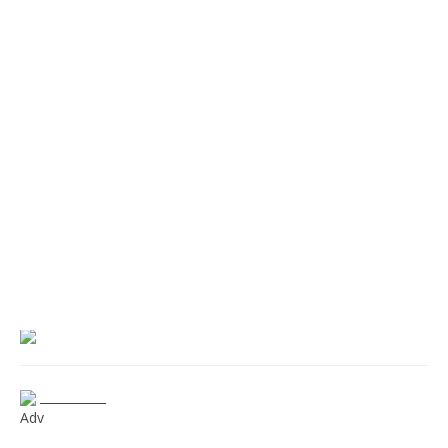
___________
Adv