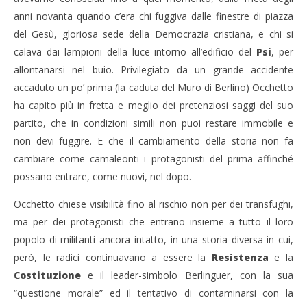
anni novanta quando c’era chi fuggiva dalle finestre di piazza
del Gesù, gloriosa sede della Democrazia cristiana, e chi si
calava dai lampioni della luce intorno all’edificio del
Psi
, per
allontanarsi nel buio. Privilegiato da un grande accidente
accaduto un po’ prima (la caduta del Muro di Berlino) Occhetto
ha capito più in fretta e meglio dei pretenziosi saggi del suo
partito, che in condizioni simili non puoi restare immobile e
non devi fuggire. E che il cambiamento della storia non fa
cambiare come camaleonti i protagonisti del prima affinché
possano entrare, come nuovi, nel dopo.
Occhetto chiese visibilità fino al rischio non per dei transfughi,
ma per dei protagonisti che entrano insieme a tutto il loro
popolo di militanti ancora intatto, in una storia diversa in cui,
però, le radici continuavano a essere la
R
esistenza
e la
Costituzione
e il leader-simbolo Berlinguer, con la sua
“questione morale” ed il tentativo di contaminarsi con la