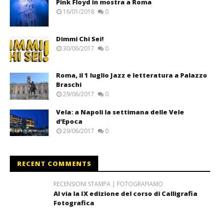
Pink Floyd in mostra a Roma
16/01/2018
0
Dimmi Chi Sei!
30/06/2017
0
Roma, il 1 luglio Jazz e letteratura a Palazzo
Braschi
29/06/2017
0
Vela: a Napoli la settimana delle Vele
d’Epoca
29/06/2017
0
RECENT COMMENTS
RECENSIONI STAMPA | FOTOGRAFIAMO
Al via la IX edizione del corso di Calligrafia
Fotografica