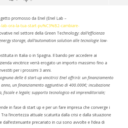
ogetto promosso da Enel (Enel Lab –
l-lab-ora-la-tua-start-pu%C3%B2-cambiare-
ovative nel settore della Green Technology:
dall’efficienza
l’energy storage, dall’automation solution alle tecnologie low-
tituita in Italia o in Spagna. Il bando per accedere ai
zienda vincitrice verrà erogato un importo massimo fino a
 monopolio Siae con
Pink Floyd in mostra a Roma
vestiti per i prossimi 3 anni.
Soundreef - LEA
15/10/2012
ognuna delle 6 start-up vincitrici Enel offrirà: un finanziamento
un anno, un finanziamento aggiuntivo di 400.000€; incubazione
, fiscale e legale; supporto tecnologico ed imprenditoriale;
ende in fase di start up e per un fare impresa che converge i
 Tra l’incertezza attuale scaturita dalla crisi e dalla situazione
ll’estenuante precariato in cui sono avvolte e l’idea di