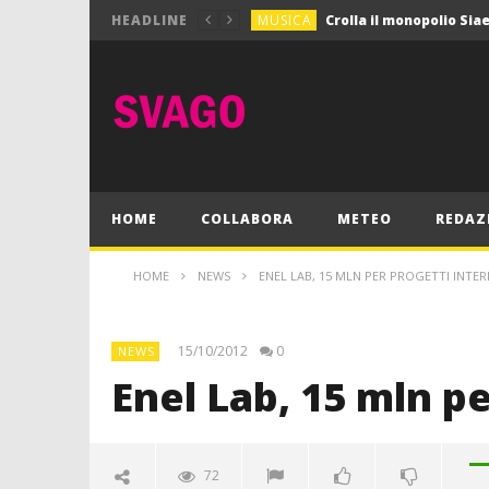
MUSICA
HEADLINE
MUSICA
Pink Floyd in mostra a
GIOCHI
Dimmi Chi Sei!
CULTURA
SPORT
Vela: a Napoli la settim
MUSICA
HOME
COLLABORA
METEO
REDAZ
HOME
NEWS
ENEL LAB, 15 MLN PER PROGETTI INTER
15/10/2012
0
NEWS
Enel Lab, 15 mln p
72