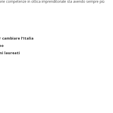
oprie competenze in ottica imprenditoriale sta avendo sempre più
 cambiare l’Italia
no
ni laureati