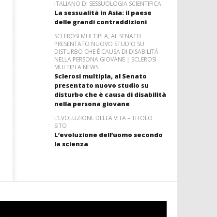
ITALIANO DI SESSUOLOGIA SCIENTIFICA
La sessualità in Asia: il paese
delle grandi contraddizioni
SCLEROSI MULTIPLA, AL SENATO
PRESENTATO NUOVO STUDIO SU
DISTURBO CHE È CAUSA DI DISABILITÀ
NELLA PERSONA GIOVANE | SCLEROSI
MULTIPLA NEWS
Sclerosi multipla, al Senato
presentato nuovo studio su
disturbo che è causa di disabilità
nella persona giovane
L’EVOLUZIONE DELLA VITA – TITOLO
SITO
L’evoluzione dell’uomo secondo
la scienza