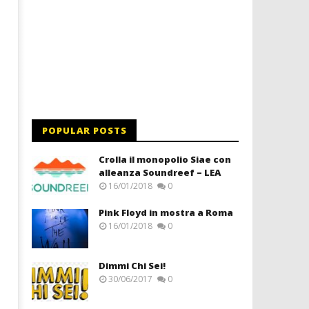
POPULAR POSTS
Crolla il monopolio Siae con
alleanza Soundreef – LEA
16/01/2018
0
Pink Floyd in mostra a Roma
16/01/2018
0
Dimmi Chi Sei!
30/06/2017
0