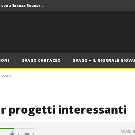
Crolla il monopolio Siae con alleanza Soundreef – LEA
 Roma
Roma, il 1 luglio Jazz e letteratura a Palazzo Braschi
ana delle Vele d’Epoca
Crolla il monopolio Siae con alleanza Soundreef – LEA
IONE
SVAGO CARTACEO
SVAGO – IL GIORNALE GIOVA
ESSANTI
er progetti interessanti
MORE
0
0