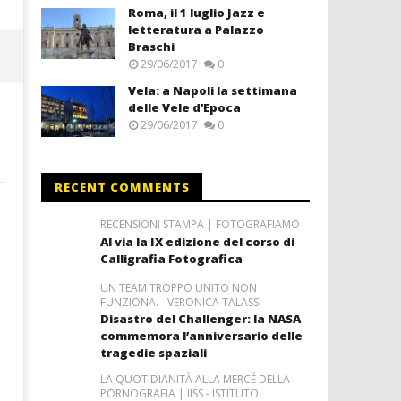
Roma, il 1 luglio Jazz e
letteratura a Palazzo
Braschi
29/06/2017
0
Vela: a Napoli la settimana
delle Vele d’Epoca
29/06/2017
0
RECENT COMMENTS
RECENSIONI STAMPA | FOTOGRAFIAMO
Al via la IX edizione del corso di
Calligrafia Fotografica
UN TEAM TROPPO UNITO NON
FUNZIONA. - VERONICA TALASSI
Disastro del Challenger: la NASA
commemora l’anniversario delle
tragedie spaziali
LA QUOTIDIANITÀ ALLA MERCÉ DELLA
PORNOGRAFIA | IISS - ISTITUTO