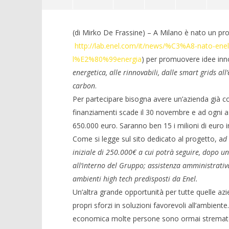
Enel Lab, 15 mln per progetti
interessanti
(di Mirko De Frassine) – A Milano è nato un pr
15/10/2012
http://lab.enel.com/it/news/%C3%A8-nato-ene
l%E2%80%99energia
) per promuovere idee inn
energetica, alle rinnovabili, dalle smart grids al
carbon
.
Per partecipare bisogna avere un’azienda già cos
finanziamenti scade il 30 novembre e ad ogni a
Crolla il
650.000 euro. Saranno ben 15 i milioni di euro in
alleanza 
Come si legge sul sito dedicato al progetto, a
d 
15/10/2012
iniziale di 250.000€ a cui potrà seguire, dopo 
all’interno del Gruppo; assistenza amministrativa
ambienti high tech predisposti da Enel.
Un’altra grande opportunità per tutte quelle azi
propri sforzi in soluzioni favorevoli all’ambiente.
economica molte persone sono ormai stremate da