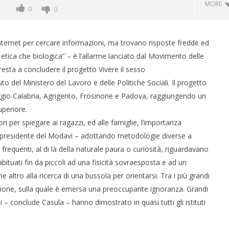
MORE
0
0
internet per cercare informazioni, ma trovano risposte fredde ed
ù etica che biologica” – è l’allarme lanciato dal Movimento delle
resta a concludere il progetto Vivere il sesso
 del Ministero del Lavoro e delle Politiche Sociali. Il progetto
 Reggio Calabria, Agrigento, Frosinone e Padova, raggiungendo un
uperiore.
 per spiegare ai ragazzi, ed alle famiglie, l’importanza
 monopolio Siae con
Pink Floyd in mostra a Roma
, presidente del Modavi – adottando metodologie diverse a
Soundreef - LEA
10/07/2013
frequenti, al di là della naturale paura o curiosità, riguardavano
Redazione
 abituati fin da piccoli ad una fisicità sovraesposta e ad un
e
 altro alla ricerca di una bussola per orientarsi. Tra i più grandi
one, sulla quale è emersa una preoccupante ignoranza. Grandi
i – conclude Casula – hanno dimostrato in quasi tutti gli istituti