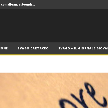
Crolla il monopolio Siae con alleanza Soundreef – LEA
 Roma
Roma, il 1 luglio Jazz e letteratura a Palazzo Braschi
ana delle Vele d’Epoca
Crolla il monopolio Siae con alleanza Soundreef – LEA
IONE
SVAGO CARTACEO
SVAGO – IL GIORNALE GIOVA
E