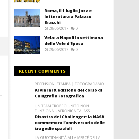
Roma, il 1 luglio Jazz e
letteratura a Palazzo
Braschi
29/06/2017
0
Vela: a Napoli la settimana
delle Vele d’Epoca
29/06/2017
0
RECENT COMMENTS
RECENSIONI STAMPA | FOTOGRAFIAMO
Al via la IX edizione del corso di
Calligrafia Fotografica
UN TEAM TROPPO UNITO NON
FUNZIONA. - VERONICA TALASSI
Disastro del Challenger: la NASA
commemora l’anniversario delle
tragedie spaziali
LA QUOTIDIANITÀ ALLA MERCÉ DELLA