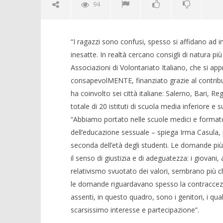
94
“I ragazzi sono confusi, spesso si affidano ad 
inesatte. In realtà cercano consigli di natura pi
Associazioni di Volontariato Italiano, che si app
NOW VIEWING
consapevolMENTE, finanziato grazie al contributo
I giovani non conoscono l’amore
ha coinvolto sei città italiane: Salerno, Bari,
10/07/2013
totale di 20 istituti di scuola media inferiore e s
Redazione
“Abbiamo portato nelle scuole medici e formatori
Crolla il
dell’educazione sessuale – spiega Irma Casula
alleanza 
seconda dell’età degli studenti. Le domande più 
10/07/2013
il senso di giustizia e di adeguatezza: i giovani,
Redazion
relativismo svuotato dei valori, sembrano più che
le domande riguardavano spesso la contraccezi
assenti, in questo quadro, sono i genitori, i qual
scarsissimo interesse e partecipazione”.