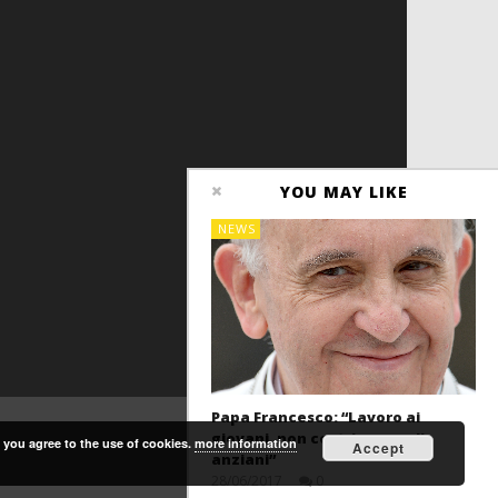
YOU MAY LIKE
NEWS
Papa Francesco: “Lavoro ai
giovani, non costringere gli
, you agree to the use of cookies.
more information
Accept
anziani”
28/06/2017
0
Redazione