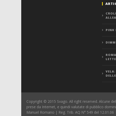
ARTI
CROL
ALLE
PINK
DIMMI
ROMA,
LETT
VELA:
DELLE
Copyright © 2015 Svago. All right reserved. Alcune del
prese da Internet, e quindi valutate di pubblico domin
Manuel Romano | Reg. Trib. AQ N° 549 del 12.01.06 |