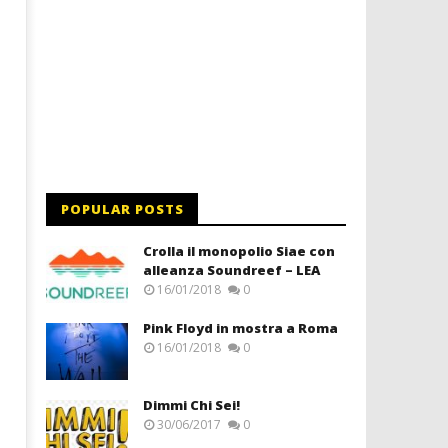
POPULAR POSTS
Crolla il monopolio Siae con
alleanza Soundreef – LEA
16/01/2018
0
Pink Floyd in mostra a Roma
16/01/2018
0
Dimmi Chi Sei!
30/06/2017
0