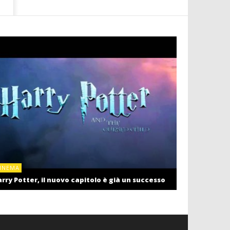
CINEMA
INEMA
Cinema: il r
rry Potter, il nuovo capitolo è già un successo
settembre c