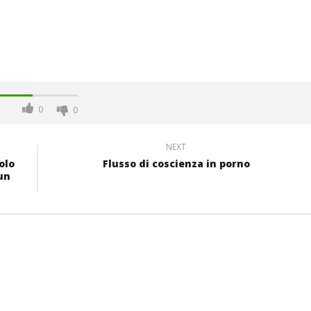
0
0
NEXT
olo
Flusso di coscienza in porno
un