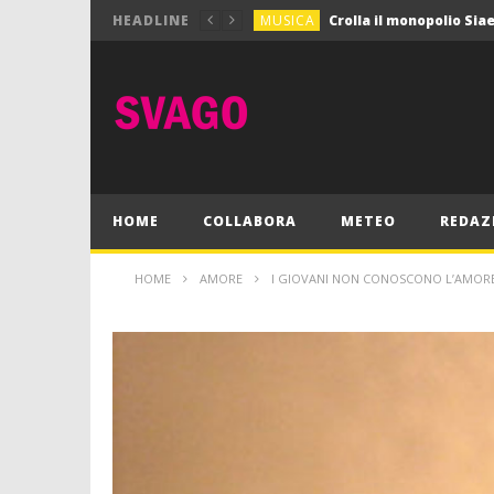
MUSICA
HEADLINE
MUSICA
Pink Floyd in mostra a
GIOCHI
Dimmi Chi Sei!
CULTURA
SPORT
Vela: a Napoli la settim
MUSICA
HOME
COLLABORA
METEO
REDAZ
HOME
AMORE
I GIOVANI NON CONOSCONO L’AMOR