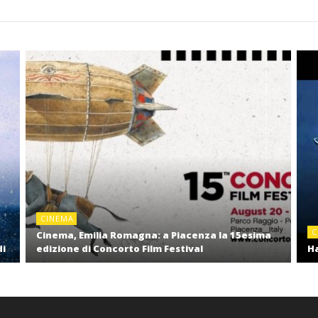
CINEMA
C
Cinema, Emilia Romagna: a Piacenza la 15esima
di
edizione di Concorto Film Festival
Ha