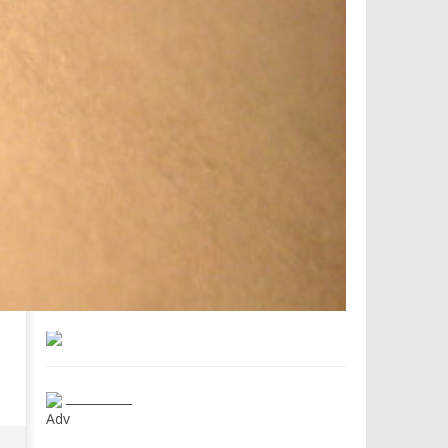
___________
Adv