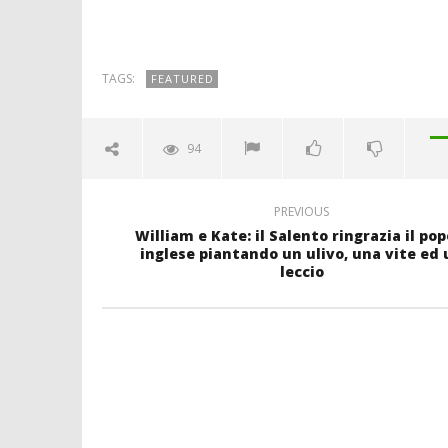
TAGS:
FEATURED
94
PREVIOUS
William e Kate: il Salento ringrazia il pop
inglese piantando un ulivo, una vite ed 
leccio