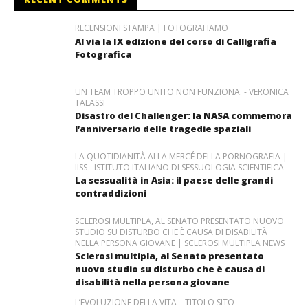
RECENSIONI STAMPA | FOTOGRAFIAMO
Al via la IX edizione del corso di Calligrafia
Fotografica
UN TEAM TROPPO UNITO NON FUNZIONA. - VERONICA
TALASSI
Disastro del Challenger: la NASA commemora
l’anniversario delle tragedie spaziali
LA QUOTIDIANITÀ ALLA MERCÉ DELLA PORNOGRAFIA |
IISS - ISTITUTO ITALIANO DI SESSUOLOGIA SCIENTIFICA
La sessualità in Asia: il paese delle grandi
contraddizioni
SCLEROSI MULTIPLA, AL SENATO PRESENTATO NUOVO
STUDIO SU DISTURBO CHE È CAUSA DI DISABILITÀ
NELLA PERSONA GIOVANE | SCLEROSI MULTIPLA NEWS
Sclerosi multipla, al Senato presentato
nuovo studio su disturbo che è causa di
disabilità nella persona giovane
L’EVOLUZIONE DELLA VITA – TITOLO SITO