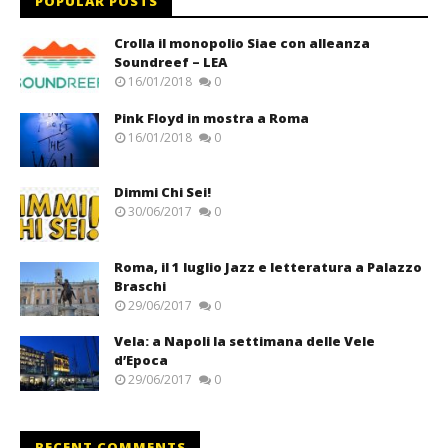
POPULAR POSTS
Crolla il monopolio Siae con alleanza
Soundreef – LEA
16/01/2018
0
Pink Floyd in mostra a Roma
16/01/2018
0
Dimmi Chi Sei!
30/06/2017
0
Roma, il 1 luglio Jazz e letteratura a Palazzo
Braschi
29/06/2017
0
Vela: a Napoli la settimana delle Vele
d’Epoca
29/06/2017
0
RECENT COMMENTS