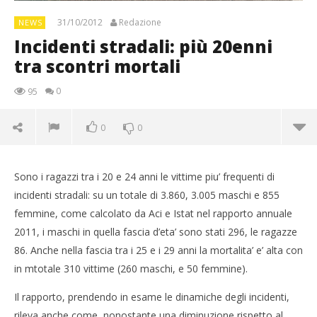
31/10/2012
Redazione
NEWS
Incidenti stradali: più 20enni
tra scontri mortali
0
95
0
0
Sono i ragazzi tra i 20 e 24 anni le vittime piu’ frequenti di
incidenti stradali: su un totale di 3.860, 3.005 maschi e 855
femmine, come calcolato da Aci e Istat nel rapporto annuale
2011, i maschi in quella fascia d’eta’ sono stati 296, le ragazze
86. Anche nella fascia tra i 25 e i 29 anni la mortalita’ e’ alta con
in mtotale 310 vittime (260 maschi, e 50 femmine).
Il rapporto, prendendo in esame le dinamiche degli incidenti,
rileva anche come, nonostante una diminuzione rispetto al