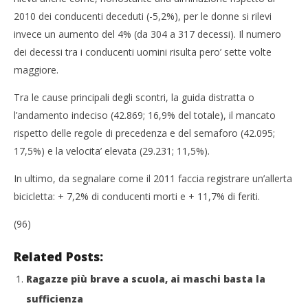
NOW VIEWING
2010 dei conducenti deceduti (-5,2%), per le donne si rilevi
Incidenti stradali: più 20enni tra scontri mortali
invece un aumento del 4% (da 304 a 317 decessi). Il numero
31/10/2012
Cro
dei decessi tra i conducenti uomini risulta pero’ sette volte
Redazione
LE
maggiore.
31/
R
Tra le cause principali degli scontri, la guida distratta o
l’andamento indeciso (42.869; 16,9% del totale), il mancato
rispetto delle regole di precedenza e del semaforo (42.095;
17,5%) e la velocita’ elevata (29.231; 11,5%).
In ultimo, da segnalare come il 2011 faccia registrare un’allerta
bicicletta: + 7,2% di conducenti morti e + 11,7% di feriti.
(96)
Related Posts:
Ragazze più brave a scuola, ai maschi basta la
sufficienza